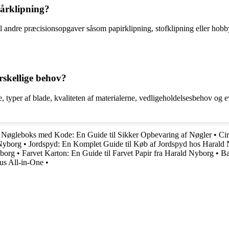
hårklipning?
til andre præcisionsopgaver såsom papirklipning, stofklipning eller hobb
rskellige behov?
, typer af blade, kvaliteten af materialerne, vedligeholdelsesbehov og ev
•
Nøgleboks med Kode: En Guide til Sikker Opbevaring af Nøgler
•
Cir
 Nyborg
•
Jordspyd: En Komplet Guide til Køb af Jordspyd hos Harald
yborg
•
Farvet Karton: En Guide til Farvet Papir fra Harald Nyborg
•
Ba
us All-in-One
•