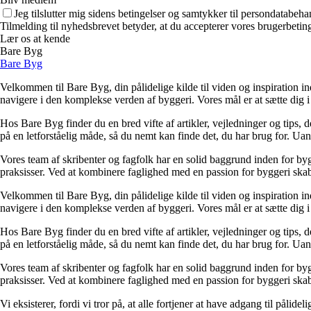
Jeg tilslutter mig sidens betingelser og samtykker til persondatabeha
Tilmelding til nyhedsbrevet betyder, at du accepterer vores brugerbeti
Lær os at kende
Bare Byg
Bare Byg
Velkommen til Bare Byg, din pålidelige kilde til viden og inspiration in
navigere i den komplekse verden af byggeri. Vores mål er at sætte dig i 
Hos Bare Byg finder du en bred vifte af artikler, vejledninger og tips, 
på en letforståelig måde, så du nemt kan finde det, du har brug for. Ua
Vores team af skribenter og fagfolk har en solid baggrund inden for byg
praksisser. Ved at kombinere faglighed med en passion for byggeri skabe
Velkommen til Bare Byg, din pålidelige kilde til viden og inspiration in
navigere i den komplekse verden af byggeri. Vores mål er at sætte dig i 
Hos Bare Byg finder du en bred vifte af artikler, vejledninger og tips, 
på en letforståelig måde, så du nemt kan finde det, du har brug for. Ua
Vores team af skribenter og fagfolk har en solid baggrund inden for byg
praksisser. Ved at kombinere faglighed med en passion for byggeri skabe
Vi eksisterer, fordi vi tror på, at alle fortjener at have adgang til pål