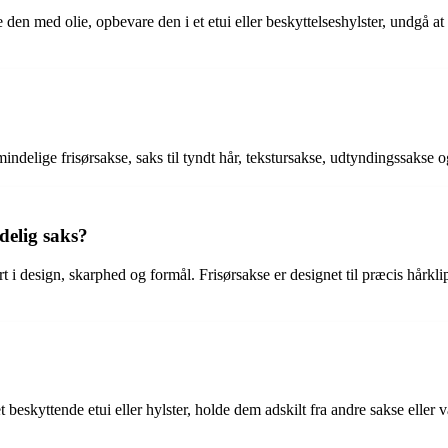
den med olie, opbevare den i et etui eller beskyttelseshylster, undgå at
indelige frisørsakse, saks til tyndt hår, tekstursakse, udtyndingssakse og
delig saks?
t i design, skarphed og formål. Frisørsakse er designet til præcis hår
 beskyttende etui eller hylster, holde dem adskilt fra andre sakse eller v