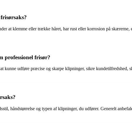
 frisørsaks?
ynder at klemme eller trække håret, har rust eller korrosion på skærerne, 
m professionel frisør?
for at kunne udføre præcise og skarpe klipninger, sikre kundetilfredshed
ørsaks?
sstil, håndstørrelse og typen af klipninger, du udfører. Generelt anbefa