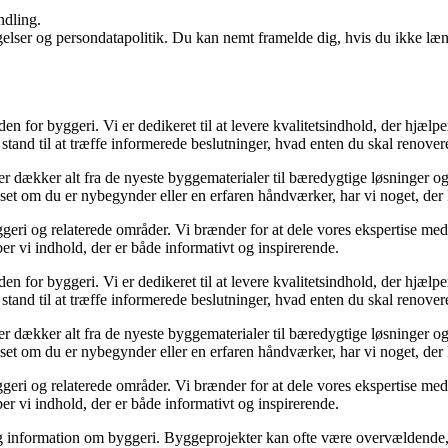
ndling.
ngelser og persondatapolitik. Du kan nemt framelde dig, hvis du ikke læ
den for byggeri. Vi er dedikeret til at levere kvalitetsindhold, der hjæ
stand til at træffe informerede beslutninger, hvad enten du skal renovere
der dækker alt fra de nyeste byggematerialer til bæredygtige løsninger o
nset om du er nybegynder eller en erfaren håndværker, har vi noget, der
geri og relaterede områder. Vi brænder for at dele vores ekspertise med 
r vi indhold, der er både informativt og inspirerende.
den for byggeri. Vi er dedikeret til at levere kvalitetsindhold, der hjæ
stand til at træffe informerede beslutninger, hvad enten du skal renovere
der dækker alt fra de nyeste byggematerialer til bæredygtige løsninger o
nset om du er nybegynder eller en erfaren håndværker, har vi noget, der
geri og relaterede områder. Vi brænder for at dele vores ekspertise med 
r vi indhold, der er både informativt og inspirerende.
idelig information om byggeri. Byggeprojekter kan ofte være overvældende,