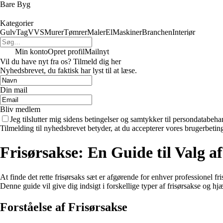
Bare Byg
Kategorier
Gulv
Tag
VVS
Murer
Tømrer
Maler
El
Maskiner
Branchen
Interiør
Min konto
Opret profil
Mailnyt
Vil du have nyt fra os? Tilmeld dig her
Nyhedsbrevet, du faktisk har lyst til at læse.
Din mail
Bliv medlem
Jeg tilslutter mig sidens betingelser og samtykker til persondatabeha
Tilmelding til nyhedsbrevet betyder, at du accepterer vores brugerbeti
Frisørsakse: En Guide til Valg af
At finde det rette frisørsaks sæt er afgørende for enhver professionel 
Denne guide vil give dig indsigt i forskellige typer af frisørsakse og hj
Forståelse af Frisørsakse