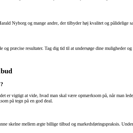
arald Nyborg og mange andre, der tilbyder høj kvalitet og pålidelige s
lle og præcise resultater. Tag dig tid til at undersøge dine muligheder og
ilbud
å?
en det er vigtigt at vide, hvad man skal være opmærksom på, når man lede
ksom på tegn på en god deal.
 kunne skelne mellem ægte billige tilbud og markedsføringspraksis. Unders