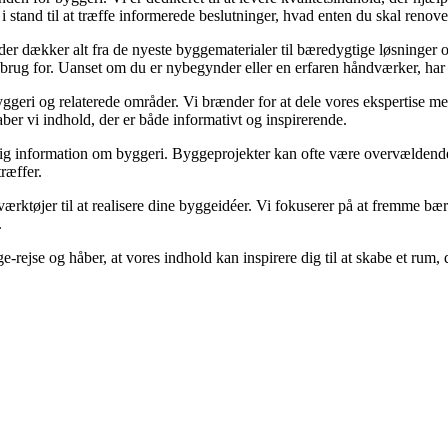
 stand til at træffe informerede beslutninger, hvad enten du skal renover
, der dækker alt fra de nyeste byggematerialer til bæredygtige løsninger 
 brug for. Uanset om du er nybegynder eller en erfaren håndværker, har 
ggeri og relaterede områder. Vi brænder for at dele vores ekspertise med
ber vi indhold, der er både informativt og inspirerende.
ålidelig information om byggeri. Byggeprojekter kan ofte være overvældende
ræffer.
værktøjer til at realisere dine byggeidéer. Vi fokuserer på at fremme bæ
.
gge-rejse og håber, at vores indhold kan inspirere dig til at skabe et r