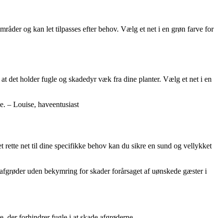
områder og kan let tilpasses efter behov. Vælg et net i en grøn farve for
ed at det holder fugle og skadedyr væk fra dine planter. Vælg et net i en
ne. – Louise, haveentusiast
t rette net til dine specifikke behov kan du sikre en sund og vellykket
ne afgrøder uden bekymring for skader forårsaget af uønskede gæster i
, der forhindrer fugle i at skade afgrøderne.