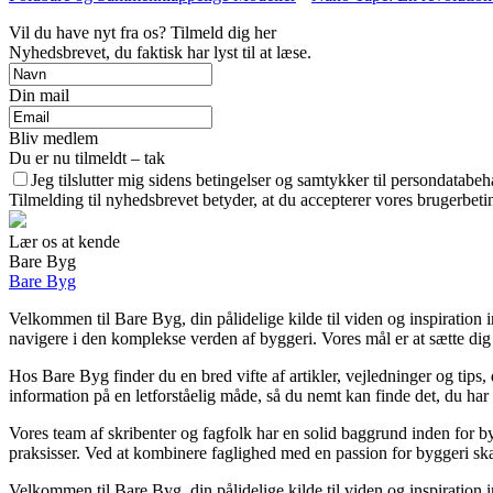
Vil du have nyt fra os? Tilmeld dig her
Nyhedsbrevet, du faktisk har lyst til at læse.
Din mail
Bliv medlem
Du er nu tilmeldt – tak
Jeg tilslutter mig sidens betingelser og samtykker til persondatabeh
Tilmelding til nyhedsbrevet betyder, at du accepterer vores brugerbet
Lær os at kende
Bare Byg
Bare Byg
Velkommen til Bare Byg, din pålidelige kilde til viden og inspiration i
navigere i den komplekse verden af byggeri. Vores mål er at sætte dig i
Hos Bare Byg finder du en bred vifte af artikler, vejledninger og tips
information på en letforståelig måde, så du nemt kan finde det, du har
Vores team af skribenter og fagfolk har en solid baggrund inden for by
praksisser. Ved at kombinere faglighed med en passion for byggeri ska
Velkommen til Bare Byg, din pålidelige kilde til viden og inspiration i