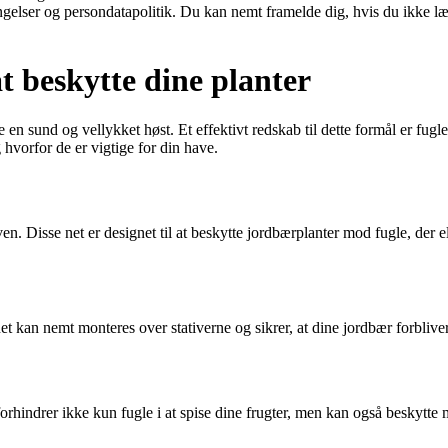
ingelser og persondatapolitik. Du kan nemt framelde dig, hvis du ikke l
t beskytte dine planter
en sund og vellykket høst. Et effektivt redskab til dette formål er fuglen
 hvorfor de er vigtige for din have.
ven. Disse net er designet til at beskytte jordbærplanter mod fugle, der
se net kan nemt monteres over stativerne og sikrer, at dine jordbær forbliv
t forhindrer ikke kun fugle i at spise dine frugter, men kan også beskytte