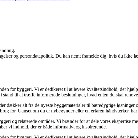
andling.
ingelser og persondatapolitik. Du kan nemt framelde dig, hvis du ikke l
nden for byggeri. Vi er dedikeret til at levere kvalitetsindhold, der hj
 stand til at træffe informerede beslutninger, hvad enten du skal renover
, der dækker alt fra de nyeste byggematerialer til bæredygtige løsninger 
 brug for. Uanset om du er nybegynder eller en erfaren håndværker, har 
ggeri og relaterede områder. Vi brænder for at dele vores ekspertise med
ber vi indhold, der er både informativt og inspirerende.
nden for byggeri. Vi er dedikeret til at levere kvalitetsindhold, der hj