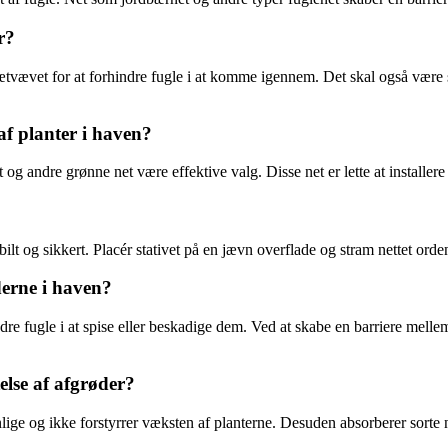
r?
er tætvævet for at forhindre fugle i at komme igennem. Det skal også være
 af planter i haven?
og andre grønne net være effektive valg. Disse net er lette at installer
 stabilt og sikkert. Placér stativet på en jævn overflade og stram nettet o
erne i haven?
re fugle i at spise eller beskadige dem. Ved at skabe en barriere mellem 
telse af afgrøder?
synlige og ikke forstyrrer væksten af planterne. Desuden absorberer sort