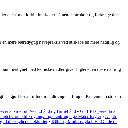
erialer for at forhindre skader på nettets struktur og forlænge dets
til en mere bæredygtig havepraksis ved at skabe en mere naturlig og
en. Sammenlignet med kemiske midler giver fuglenet en mere naturlig
gt fastgjort for at forhindre indtrængen af fugle. På denne måde kan
høver at vide om Velcrobånd og Burrebånd
•
G4 LED-pærer hos
mplet Guide til Engangs- og Genbrugelige Malerdragter
•
Alt, du
g til dine syltede lækkerier
•
Kilberry Motionscykel: En Guide til