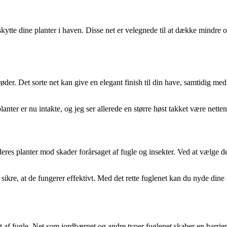
beskytte dine planter i haven. Disse net er velegnede til at dække mindre 
fgrøder. Det sorte net kan give en elegant finish til din have, samtidig m
anter er nu intakte, og jeg ser allerede en større høst takket være nette
eres planter mod skader forårsaget af fugle og insekter. Ved at vælge de
t sikre, at de fungerer effektivt. Med det rette fuglenet kan du nyde di
t af fugle. Net som jordbærnet og andre typer fuglenet skaber en barriere