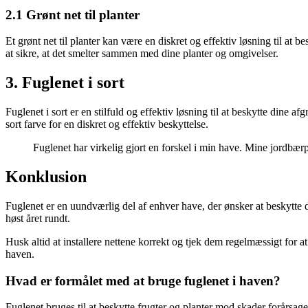
2.1 Grønt net til planter
Et grønt net til planter kan være en diskret og effektiv løsning til at 
at sikre, at det smelter sammen med dine planter og omgivelser.
3. Fuglenet i sort
Fuglenet i sort er en stilfuld og effektiv løsning til at beskytte dine a
sort farve for en diskret og effektiv beskyttelse.
Fuglenet har virkelig gjort en forskel i min have. Mine jordbærpl
Konklusion
Fuglenet er en uundværlig del af enhver have, der ønsker at beskytte d
høst året rundt.
Husk altid at installere nettene korrekt og tjek dem regelmæssigt for a
haven.
Hvad er formålet med at bruge fuglenet i haven?
Fuglenet bruges til at beskytte frugter og planter mod skader forårsage