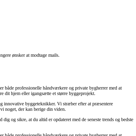
ængere ønsker at modtage mails.
ælper både professionelle håndværkere og private bygherrer med at
e dit hjem eller igangsætte et større byggeprojekt.
og innovative byggeteknikker. Vi stræber efter at præsentere
vi noget, der kan berige din viden.
 dig og sikre, at du altid er opdateret med de seneste trends og bedste
ælper både professionelle håndværkere og private bygherrer med at