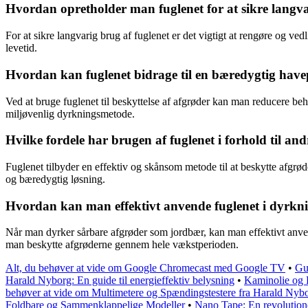
Hvordan opretholder man fuglenet for at sikre langv
For at sikre langvarig brug af fuglenet er det vigtigt at rengøre og v
levetid.
Hvordan kan fuglenet bidrage til en bæredygtig have
Ved at bruge fuglenet til beskyttelse af afgrøder kan man reducere beh
miljøvenlig dyrkningsmetode.
Hvilke fordele har brugen af fuglenet i forhold til a
Fuglenet tilbyder en effektiv og skånsom metode til at beskytte afgrø
og bæredygtig løsning.
Hvordan kan man effektivt anvende fuglenet i dyrkn
Når man dyrker sårbare afgrøder som jordbær, kan man effektivt anvende
man beskytte afgrøderne gennem hele vækstperioden.
Alt, du behøver at vide om Google Chromecast med Google TV
•
Gui
Harald Nyborg: En guide til energieffektiv belysning
•
Kaminolie og 
behøver at vide om Multimetere og Spændingstestere fra Harald Nyb
Foldbare og Sammenklappelige Modeller
•
Nano Tape: En revolutione