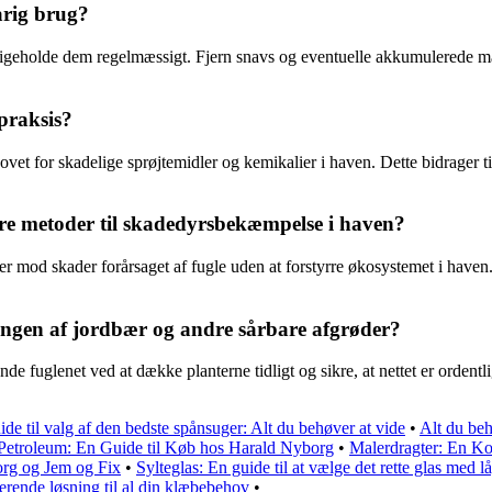
arig brug?
edligeholde dem regelmæssigt. Fjern snavs og eventuelle akkumulerede mat
praksis?
ovet for skadelige sprøjtemidler og kemikalier i haven. Dette bidrager 
ndre metoder til skadedyrsbekæmpelse i haven?
der mod skader forårsaget af fugle uden at forstyrre økosystemet i hav
ingen af jordbær og andre sårbare afgrøder?
 fuglenet ved at dække planterne tidligt og sikre, at nettet er ordentli
de til valg af den bedste spånsuger: Alt du behøver at vide
•
Alt du be
Petroleum: En Guide til Køb hos Harald Nyborg
•
Malerdragter: En Ko
org og Jem og Fix
•
Sylteglas: En guide til at vælge det rette glas med lå
rende løsning til al din klæbebehov
•