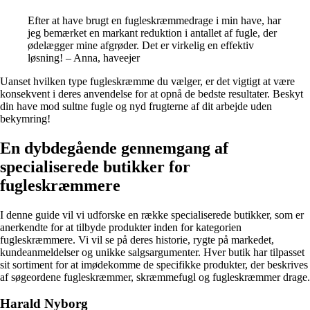
Efter at have brugt en fugleskræmmedrage i min have, har
jeg bemærket en markant reduktion i antallet af fugle, der
ødelægger mine afgrøder. Det er virkelig en effektiv
løsning! – Anna, haveejer
Uanset hvilken type fugleskræmme du vælger, er det vigtigt at være
konsekvent i deres anvendelse for at opnå de bedste resultater. Beskyt
din have mod sultne fugle og nyd frugterne af dit arbejde uden
bekymring!
En dybdegående gennemgang af
specialiserede butikker for
fugleskræmmere
I denne guide vil vi udforske en række specialiserede butikker, som er
anerkendte for at tilbyde produkter inden for kategorien
fugleskræmmere. Vi vil se på deres historie, rygte på markedet,
kundeanmeldelser og unikke salgsargumenter. Hver butik har tilpasset
sit sortiment for at imødekomme de specifikke produkter, der beskrives
af søgeordene fugleskræmmer, skræmmefugl og fugleskræmmer drage.
Harald Nyborg