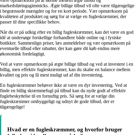
være opmærksom på at skelne mellem ægte tilbud og
markedsføringsgimmicks. Ægte billige tilbud vil ofte være tilgængelige
i begrænsede mængder og for en kort periode. Vær opmærksom på
kvaliteten af produktet og sørg for at vælge en fugleskræmmer, der
passer til dine specifikke behov.
Når du er på udkig efter en billig fugleskræmmer, kan det være en god
idé at undersøge forskellige forhandlere både online og i fysiske
butikker. Sammenlign priser, læs anmeldelser og vær opmærksom på
eventuelle tilbud eller rabatter, der kan gøre dit køb endnu mere
økonomisk fordelagtigt.
Ved at være opmærksom på ægte billige tilbud og ved at investere i en
billig, men effektiv fugleskræmmer, kan du skabe en balance mellem
kvalitet og pris og få mest muligt ud af din investering.
En fugleskræmmer behøver ikke at være en dyr investering. Ved at
finde en billig skræmmefugl på tilbud kan du nyde godt af effektiv
fuglebeskyttelse til en fornuftig pris. Så sørg for at vælge din
fugleskræmmer omhyggeligt og udnyt de gode tilbud, der er
tilgængelige!
Hvad er en fugleskræmmer, og hvorfor bruger