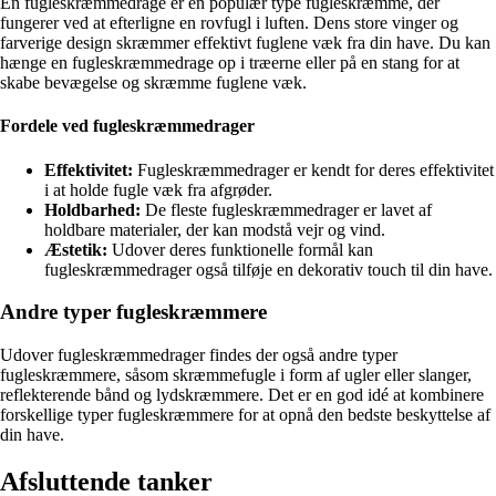
En fugleskræmmedrage er en populær type fugleskræmme, der
fungerer ved at efterligne en rovfugl i luften. Dens store vinger og
farverige design skræmmer effektivt fuglene væk fra din have. Du kan
hænge en fugleskræmmedrage op i træerne eller på en stang for at
skabe bevægelse og skræmme fuglene væk.
Fordele ved fugleskræmmedrager
Effektivitet:
Fugleskræmmedrager er kendt for deres effektivitet
i at holde fugle væk fra afgrøder.
Holdbarhed:
De fleste fugleskræmmedrager er lavet af
holdbare materialer, der kan modstå vejr og vind.
Æstetik:
Udover deres funktionelle formål kan
fugleskræmmedrager også tilføje en dekorativ touch til din have.
Andre typer fugleskræmmere
Udover fugleskræmmedrager findes der også andre typer
fugleskræmmere, såsom skræmmefugle i form af ugler eller slanger,
reflekterende bånd og lydskræmmere. Det er en god idé at kombinere
forskellige typer fugleskræmmere for at opnå den bedste beskyttelse af
din have.
Afsluttende tanker