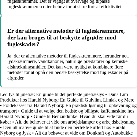
fugleskræmmer. Det er vigtigt at overvåge og tilpasse
fugleskræmmeren efter behov for at sikre fortsat effektivitet.
Er der alternative metoder til fugleskræmmere,
der kan bruges til at beskytte afgrøder mod
fugleskader?
Ja, der er alternative metoder til fugleskræmmere, herunder net,
lydskræmmere, vandkanoner, naturlige prædatorer og kemiske
afskrækningsmidler. Det kan være nyttigt at kombinere flere
metoder for at opnå den bedste beskyttelse mod fugleskader på
afgrøder.
Led lys til juletræ: En guide til det perfekte juletræslys
•
Dana Lim
Produkter hos Harald Nyborg: En Guide til Gulvlim, Limlak og Mere
•
Foldekasser fra Harald Nyborg: En praktisk løsning til opbevaring og
transport
•
Guide til at vælge den bedste og billigste kaffemaskine hos
Harald Nyborg
•
Guide til Benzindunke: Hvad du skal vide før du
køber
•
Alt, du behøver at vide om arbejdslamper og arbejdsbelysning
•
Den ultimative guide til at finde den perfekte kuffert hos Harald
Nyborg og Jysk
•
Alt du behøver at vide om Donkraft og Autobukke