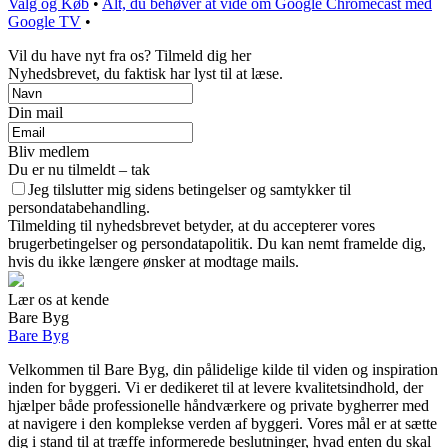
Valg og Køb
•
Alt, du behøver at vide om Google Chromecast med
Google TV
•
Vil du have nyt fra os? Tilmeld dig her
Nyhedsbrevet, du faktisk har lyst til at læse.
Din mail
Bliv medlem
Du er nu tilmeldt – tak
Jeg tilslutter mig sidens betingelser og samtykker til
persondatabehandling.
Tilmelding til nyhedsbrevet betyder, at du accepterer vores
brugerbetingelser og persondatapolitik. Du kan nemt framelde dig,
hvis du ikke længere ønsker at modtage mails.
Lær os at kende
Bare Byg
Bare Byg
Velkommen til Bare Byg, din pålidelige kilde til viden og inspiration
inden for byggeri. Vi er dedikeret til at levere kvalitetsindhold, der
hjælper både professionelle håndværkere og private bygherrer med
at navigere i den komplekse verden af byggeri. Vores mål er at sætte
dig i stand til at træffe informerede beslutninger, hvad enten du skal