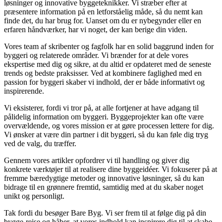
løsninger og innovative byggeteknikker. Vi stræber efter at
præsentere information på en letforståelig måde, så du nemt kan
finde det, du har brug for. Uanset om du er nybegynder eller en
erfaren håndværker, har vi noget, der kan berige din viden.
Vores team af skribenter og fagfolk har en solid baggrund inden for
byggeri og relaterede områder. Vi brænder for at dele vores
ekspertise med dig og sikre, at du altid er opdateret med de seneste
trends og bedste praksisser. Ved at kombinere faglighed med en
passion for byggeri skaber vi indhold, der er både informativt og
inspirerende.
Vi eksisterer, fordi vi tror på, at alle fortjener at have adgang til
pålidelig information om byggeri. Byggeprojekter kan ofte være
overvældende, og vores mission er at gøre processen lettere for dig.
Vi ønsker at være din partner i dit byggeri, så du kan føle dig tryg
ved de valg, du træffer.
Gennem vores artikler opfordrer vi til handling og giver dig
konkrete værktøjer til at realisere dine byggeidéer. Vi fokuserer på at
fremme bæredygtige metoder og innovative løsninger, så du kan
bidrage til en grønnere fremtid, samtidig med at du skaber noget
unikt og personligt.
Tak fordi du besøger Bare Byg. Vi ser frem til at følge dig på din
bygge-rejse og håber, at vores indhold kan inspirere dig til at skabe