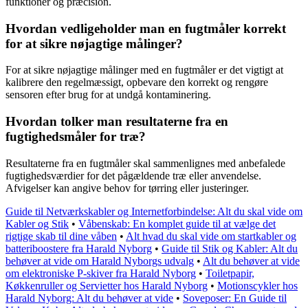
funktioner og præcision.
Hvordan vedligeholder man en fugtmåler korrekt
for at sikre nøjagtige målinger?
For at sikre nøjagtige målinger med en fugtmåler er det vigtigt at
kalibrere den regelmæssigt, opbevare den korrekt og rengøre
sensoren efter brug for at undgå kontaminering.
Hvordan tolker man resultaterne fra en
fugtighedsmåler for træ?
Resultaterne fra en fugtmåler skal sammenlignes med anbefalede
fugtighedsværdier for det pågældende træ eller anvendelse.
Afvigelser kan angive behov for tørring eller justeringer.
Guide til Netværkskabler og Internetforbindelse: Alt du skal vide om
Kabler og Stik
•
Våbenskab: En komplet guide til at vælge det
rigtige skab til dine våben
•
Alt hvad du skal vide om startkabler og
batteriboostere fra Harald Nyborg
•
Guide til Stik og Kabler: Alt du
behøver at vide om Harald Nyborgs udvalg
•
Alt du behøver at vide
om elektroniske P-skiver fra Harald Nyborg
•
Toiletpapir,
Køkkenruller og Servietter hos Harald Nyborg
•
Motionscykler hos
Harald Nyborg: Alt du behøver at vide
•
Soveposer: En Guide til