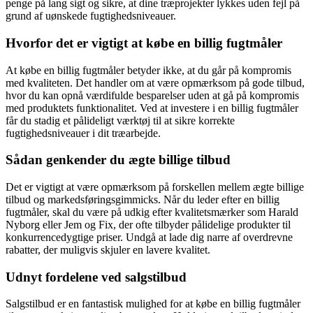
penge på lang sigt og sikre, at dine træprojekter lykkes uden fejl på
grund af uønskede fugtighedsniveauer.
Hvorfor det er vigtigt at købe en billig fugtmåler
At købe en billig fugtmåler betyder ikke, at du går på kompromis
med kvaliteten. Det handler om at være opmærksom på gode tilbud,
hvor du kan opnå værdifulde besparelser uden at gå på kompromis
med produktets funktionalitet. Ved at investere i en billig fugtmåler
får du stadig et pålideligt værktøj til at sikre korrekte
fugtighedsniveauer i dit træarbejde.
Sådan genkender du ægte billige tilbud
Det er vigtigt at være opmærksom på forskellen mellem ægte billige
tilbud og markedsføringsgimmicks. Når du leder efter en billig
fugtmåler, skal du være på udkig efter kvalitetsmærker som Harald
Nyborg eller Jem og Fix, der ofte tilbyder pålidelige produkter til
konkurrencedygtige priser. Undgå at lade dig narre af overdrevne
rabatter, der muligvis skjuler en lavere kvalitet.
Udnyt fordelene ved salgstilbud
Salgstilbud er en fantastisk mulighed for at købe en billig fugtmåler