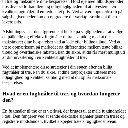
til træ og maksimere dine besparelser. Hold øje med tilbudsperioder
hos diverse forhandlere og udnyt lejligheden til at investere i en
kvalitetsfugtmåler til en reduceret pris. Ved at være opmærksom på
salgsbegivenheder kan du opgradere dit værktøjssortiment til en
lavere pris.
Afslutningsvis er det afgørende at huske på vigtigheden af at vælge
en pålidelig og effektiv fugtmåler til træ, samtidig med at du
maksimerer dine besparelser ved at lede efter billige tilbud. Ved at
være opmærksom på markedet og differentiere mellem ægte billige
tilbud og overfladiske rabatter, kan du sikre, at du får mest muligt ud
af din investering i en kvalitetsfugtmåler til træ.
Ved at implementere disse strategier i din søgen efter en billig
fugtmåler til træ, kan du sikre, at dine træprojekter udføres med
nøjagtighed og kvalitet, samtidig med at du opnår maksimale
besparelser.
Hvad er en fugtmåler til træ, og hvordan fungerer
den?
En fugtmåler til træ er et værktøj, der bruges til at måle fugtindholdet
i træ. Den fungerer ved at sende elektriske signaler gennem træet og
registrere modstanden, hvilket afspejler træets fugtighedsniveau.