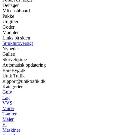
Deltager
Mit dashboard
Pakke
Udgifter
Goder
Moduler
Links på siden
Strukturoversigt
Nyheder
Galleri
Skrivehjørne
Automatisk opdatering
BareByg.dk
Unik Trafik
support@uniktrafik.dk
Kategorier
Gulv
Tag
VVS
Murer
Tømrer
Maler
El
Maskiner