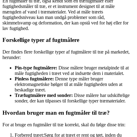
En fugtmåler til træ, også kendt som en træfugtmåler eller
fugtighedsmåler til træ, er et instrument designet til at måle
mængden af vand i træmaterialer. Ved at måle træets
fugtighedsniveau kan man undgå problemer som råd,
skimmelsvamp og deformation, der kan opstå ved for høj eller for
lav fugtighed.
Forskellige typer af fugtmålere
Der findes flere forskellige typer af fugtmålere til træ på markedet,
herunder:
Pin-type fugtmålere:
Disse målere bruger metalpinde til at
måle fugtigheden i træet ved at indsætte dem i materialet.
Pinless fugtmålere:
Denne type måler bruger
elektromagnetiske bølger til at måle fugtigheden uden at
beskadige træet.
Træfugtmålere med sonder:
Disse målere har udskiftelige
sonder, der kan tilpasses til forskellige typer træmaterialer.
Hvordan bruger man en fugtmåler til træ?
For at bruge en fugtmåler til træ korrekt, skal du følge disse trin:
Forbered træet:
Sørg for at træet er rent og tørt, inden du