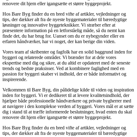
renovere dit hjem eller igangsætte et større byggeprojekt.
Hos Bare Byg finder du en bred vifte af artikler, vejledninger og
tips, der dækker alt fra de nyeste byggematerialer til bæredygtige
løsninger og innovative byggeteknikker. Vi stræber efter at
præsentere information på en letforståelig måde, så du nemt kan
finde det, du har brug for. Uanset om du er nybegynder eller en
erfaren håndværker, har vi noget, der kan berige din viden.
Vores team af skribenter og fagfolk har en solid baggrund inden for
byggeri og relaterede områder. Vi brænder for at dele vores
ekspertise med dig og sikre, at du altid er opdateret med de seneste
trends og bedste praksisser. Ved at kombinere faglighed med en
passion for byggeri skaber vi indhold, der er både informativt og
inspirerende.
Velkommen til Bare Byg, din pålidelige kilde til viden og inspiration
inden for byggeri. Vi er dedikeret til at levere kvalitetsindhold, der
hjælper både professionelle håndværkere og private bygherrer med
at navigere i den komplekse verden af byggeri. Vores mål er at sætte
dig i stand til at træffe informerede beslutninger, hvad enten du skal
renovere dit hjem eller igangsætte et større byggeprojekt.
Hos Bare Byg finder du en bred vifte af artikler, vejledninger og
tips, der dækker alt fra de nyeste byggematerialer til bæredygtige