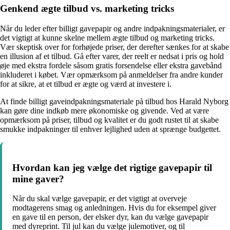
Genkend ægte tilbud vs. marketing tricks
Når du leder efter billigt gavepapir og andre indpakningsmaterialer, er
det vigtigt at kunne skelne mellem ægte tilbud og marketing tricks.
Vær skeptisk over for forhøjede priser, der derefter sænkes for at skabe
en illusion af et tilbud. Gå efter varer, der reelt er nedsat i pris og hold
øje med ekstra fordele såsom gratis forsendelse eller ekstra gavebånd
inkluderet i købet. Vær opmærksom på anmeldelser fra andre kunder
for at sikre, at et tilbud er ægte og værd at investere i.
At finde billigt gaveindpakningsmateriale på tilbud hos Harald Nyborg
kan gøre dine indkøb mere økonomiske og givende. Ved at være
opmærksom på priser, tilbud og kvalitet er du godt rustet til at skabe
smukke indpakninger til enhver lejlighed uden at sprænge budgettet.
Hvordan kan jeg vælge det rigtige gavepapir til
mine gaver?
Når du skal vælge gavepapir, er det vigtigt at overveje
modtagerens smag og anledningen. Hvis du for eksempel giver
en gave til en person, der elsker dyr, kan du vælge gavepapir
med dyreprint. Til jul kan du vælge julemotiver, og til