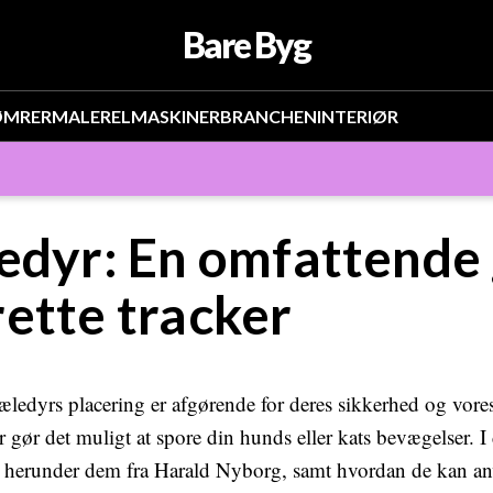
Bare Byg
ØMRER
MALER
EL
MASKINER
BRANCHEN
INTERIØR
edyr: En omfattende g
ette tracker
æledyrs placering er afgørende for deres sikkerhed og vore
er gør det muligt at spore din hunds eller kats bevægelser. 
, herunder dem fra Harald Nyborg, samt hvordan de kan anve