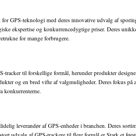
n for GPS-teknologi med deres innovative udvalg af spori
giske ekspertise og konkurrencedygtige priser. Deres unikk
oretrukne for mange forbrugere.
S-tracker til forskellige formål, herunder produkter designet
rodukter og en bred vifte af valgmuligheder. Deres fokus 
fra konkurrenterne.
ålidelig leverandør af GPS-enheder i branchen. Deres sortim
tort udvalg af GPS-trackere til flere formål er Stark et førs