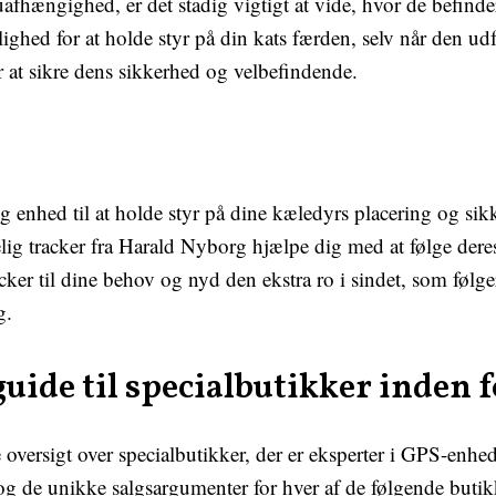
uafhængighed, er det stadig vigtigt at vide, hvor de befinder
ghed for at holde styr på din kats færden, selv når den ud
for at sikre dens sikkerhed og velbefindende.
 enhed til at holde styr på dine kæledyrs placering og si
delig tracker fra Harald Nyborg hjælpe dig med at følge der
ker til dine behov og nyd den ekstra ro i sindet, som følge
g.
uide til specialbutikker inden
versigt over specialbutikker, der er eksperter i GPS-enhede
de unikke salgsargumenter for hver af de følgende butik