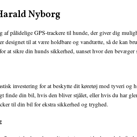
 Harald Nyborg
g af pålidelige GPS-trackere til hunde, der giver dig mulig
r er designet til at være holdbare og vandtætte, så de kan b
or at sikre din hunds sikkerhed, uanset hvor den bevæger 
astisk investering for at beskytte dit køretøj mod tyveri og 
gt finde din bil, hvis den bliver stjålet, eller hvis du har g
cker til din bil for ekstra sikkerhed og tryghed.
g