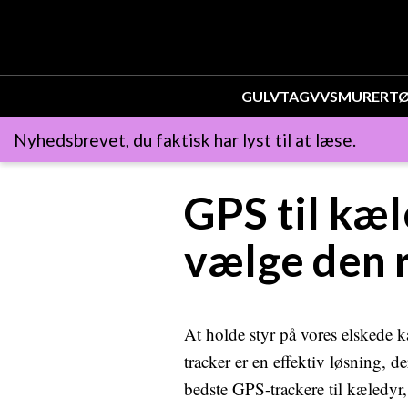
GULV
TAG
VVS
MURER
T
Nyhedsbrevet, du faktisk har lyst til at læse.
GPS til kæl
vælge den r
At holde styr på vores elskede k
tracker er en effektiv løsning, d
bedste GPS-trackere til kæledyr