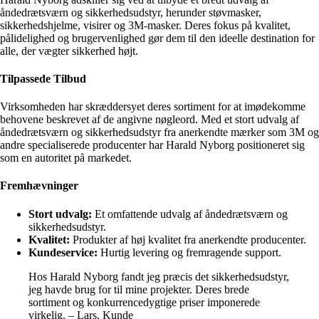
åndedrætsværn og sikkerhedsudstyr, herunder støvmasker,
sikkerhedshjelme, visirer og 3M-masker. Deres fokus på kvalitet,
pålidelighed og brugervenlighed gør dem til den ideelle destination for
alle, der vægter sikkerhed højt.
Tilpassede Tilbud
Virksomheden har skræddersyet deres sortiment for at imødekomme
behovene beskrevet af de angivne nøgleord. Med et stort udvalg af
åndedrætsværn og sikkerhedsudstyr fra anerkendte mærker som 3M og
andre specialiserede producenter har Harald Nyborg positioneret sig
som en autoritet på markedet.
Fremhævninger
Stort udvalg:
Et omfattende udvalg af åndedrætsværn og
sikkerhedsudstyr.
Kvalitet:
Produkter af høj kvalitet fra anerkendte producenter.
Kundeservice:
Hurtig levering og fremragende support.
Hos Harald Nyborg fandt jeg præcis det sikkerhedsudstyr,
jeg havde brug for til mine projekter. Deres brede
sortiment og konkurrencedygtige priser imponerede
virkelig. – Lars, Kunde