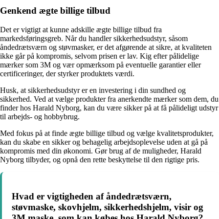
Genkend ægte billige tilbud
Det er vigtigt at kunne adskille ægte billige tilbud fra
markedsføringsgreb. Når du handler sikkerhedsudstyr, såsom
åndedrætsværn og støvmasker, er det afgørende at sikre, at kvaliteten
ikke går på kompromis, selvom prisen er lav. Kig efter pålidelige
mærker som 3M og vær opmærksom på eventuelle garantier eller
certificeringer, der styrker produktets værdi.
Husk, at sikkerhedsudstyr er en investering i din sundhed og
sikkerhed. Ved at vælge produkter fra anerkendte mærker som dem, du
finder hos Harald Nyborg, kan du være sikker på at få pålideligt udstyr
til arbejds- og hobbybrug.
Med fokus på at finde ægte billige tilbud og vælge kvalitetsprodukter,
kan du skabe en sikker og behagelig arbejdsoplevelse uden at gå på
kompromis med din økonomi. Gør brug af de muligheder, Harald
Nyborg tilbyder, og opnå den rette beskyttelse til den rigtige pris.
Hvad er vigtigheden af ​​åndedrætsværn,
støvmaske, skovhjelm, sikkerhedshjelm, visir og
3M maske, som kan købes hos Harald Nyborg?