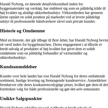
Harald Nyborg, en førende detailvirksomhed inden for
byggematerialer og værktøj, har etableret sig som en pålidelig kilde til
høj kvalitet og alsidigt sikkerhedsudstyr. Virksomheden har gennem
årene opnået en solid position på markedet ved at levere pålideligt
udstyr til professionelle håndværkere såvel som private kunder.
Historie og Omdømme
Med en historie, der går tilbage til flere årtier, har Harald Nyborg bevist
sit værd inden for byggebranchen. Deres engagement i at tilbyde et
bredt udvalg af produkter af høj kvalitet har givet dem et solidt
omdømme som en pålidelig forhandler af værnemidler og
sikkerhedsudstyr.
Kundeanmeldelser
Kunder over hele landet har rost Harald Nyborg for deres omfattende
sortiment, hurtige levering og fremragende kundeservice. Anmeldelser
fremhæver ofte deres konkurrencedygtige priser, hvilket gør dem til det
foretrukne valg for både professionelle og gør-det-selv-entusiaster.
Unikke Salgspunkter
Harald Nyborg adskiller sig ved at tilbyde et bredt udvalg af