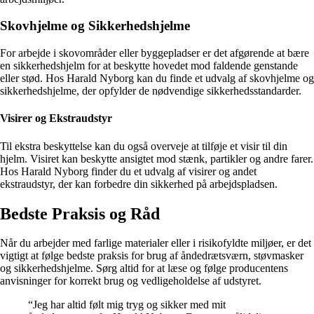
Skovhjelme og Sikkerhedshjelme
For arbejde i skovområder eller byggepladser er det afgørende at bære
en sikkerhedshjelm for at beskytte hovedet mod faldende genstande
eller stød. Hos Harald Nyborg kan du finde et udvalg af skovhjelme og
sikkerhedshjelme, der opfylder de nødvendige sikkerhedsstandarder.
Visirer og Ekstraudstyr
Til ekstra beskyttelse kan du også overveje at tilføje et visir til din
hjelm. Visiret kan beskytte ansigtet mod stænk, partikler og andre farer.
Hos Harald Nyborg finder du et udvalg af visirer og andet
ekstraudstyr, der kan forbedre din sikkerhed på arbejdspladsen.
Bedste Praksis og Råd
Når du arbejder med farlige materialer eller i risikofyldte miljøer, er det
vigtigt at følge bedste praksis for brug af åndedrætsværn, støvmasker
og sikkerhedshjelme. Sørg altid for at læse og følge producentens
anvisninger for korrekt brug og vedligeholdelse af udstyret.
“Jeg har altid følt mig tryg og sikker med mit