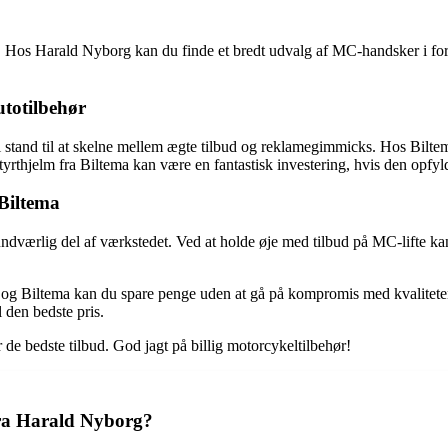
os Harald Nyborg kan du finde et bredt udvalg af MC-handsker i forskel
utotilbehør
 i stand til at skelne mellem ægte tilbud og reklamegimmicks. Hos Biltem
yrthjelm fra Biltema kan være en fantastisk investering, hvis den opfyl
Biltema
ærlig del af værkstedet. Ved at holde øje med tilbud på MC-lifte kan du 
og Biltema kan du spare penge uden at gå på kompromis med kvaliteten.
l den bedste pris.
r de bedste tilbud. God jagt på billig motorcykeltilbehør!
 fra Harald Nyborg?