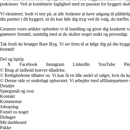
praksisser. Ved at kombinere faglighed med en passion for byggeri skabe
Vi eksisterer, fordi vi tror på, at alle fortjener at have adgang til pål
din partner i dit byggeri, så du kan føle dig tryg ved de valg, du træffer.
Gennem vores artikler opfordrer vi til handling og giver dig konkrete v
grønnere fremtid, samtidig med at du skaber noget unikt og personligt.
Tak fordi du besøger Bare Byg. Vi ser frem til at følge dig på din bygg
fremtid!
Del og hjælp
X
Facebook
Instagram
LinkedIn
YouTube
Pin
© Brug af indhold kræver tilladelse.
© Rettighederne tilhører os. Vi kan få en lille andel af salget, hvis du
© Denne side er underlagt ophavsret. Vi arbejder med affiliatepartnere 
Detaljer
Spørgsmål og svar
Kontakt
Kommentar
Jobopslag
Fortæl os noget
Deltager
Mit dashboard
Pakke