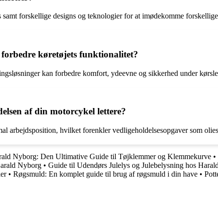
is samt forskellige designs og teknologier for at imødekomme forskellig
 forbedre køretøjets funktionalitet?
ngsløsninger kan forbedre komfort, ydeevne og sikkerhed under kørsle
elsen af din motorcykel lettere?
 arbejdsposition, hvilket forenkler vedligeholdelsesopgaver som olieskift
ald Nyborg: Den Ultimative Guide til Tøjklemmer og Klemmekurve
•
Harald Nyborg
•
Guide til Udendørs Julelys og Julebelysning hos Hara
ier
•
Røgsmuld: En komplet guide til brug af røgsmuld i din have
•
Pott