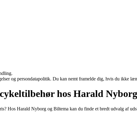
ndling.
ngelser og persondatapolitik. Du kan nemt framelde dig, hvis du ikke læ
orcykeltilbehør hos Harald Nybor
is? Hos Harald Nyborg og Biltema kan du finde et bredt udvalg af udstyr 