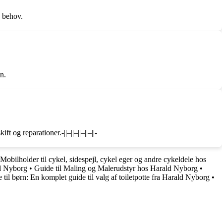
e behov.
n.
 og reparationer.-||–||–||–||–||-
Mobilholder til cykel, sidespejl, cykel eger og andre cykeldele hos
ld Nyborg
•
Guide til Maling og Malerudstyr hos Harald Nyborg
•
e til børn: En komplet guide til valg af toiletpotte fra Harald Nyborg
•