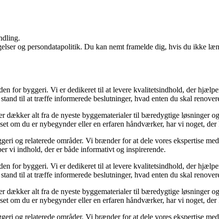
ndling.
ngelser og persondatapolitik. Du kan nemt framelde dig, hvis du ikke læ
den for byggeri. Vi er dedikeret til at levere kvalitetsindhold, der hjæ
stand til at træffe informerede beslutninger, hvad enten du skal renovere
der dækker alt fra de nyeste byggematerialer til bæredygtige løsninger o
nset om du er nybegynder eller en erfaren håndværker, har vi noget, der
geri og relaterede områder. Vi brænder for at dele vores ekspertise med 
r vi indhold, der er både informativt og inspirerende.
den for byggeri. Vi er dedikeret til at levere kvalitetsindhold, der hjæ
stand til at træffe informerede beslutninger, hvad enten du skal renovere
der dækker alt fra de nyeste byggematerialer til bæredygtige løsninger o
nset om du er nybegynder eller en erfaren håndværker, har vi noget, der
geri og relaterede områder. Vi brænder for at dele vores ekspertise med 