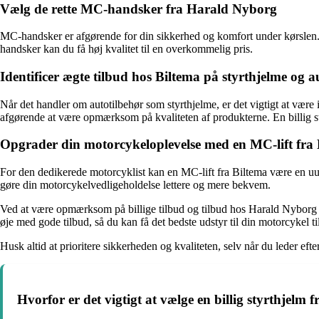
Vælg de rette MC-handsker fra Harald Nyborg
MC-handsker er afgørende for din sikkerhed og komfort under kørslen. H
handsker kan du få høj kvalitet til en overkommelig pris.
Identificer ægte tilbud hos Biltema på styrthjelme og a
Når det handler om autotilbehør som styrthjelme, er det vigtigt at være
afgørende at være opmærksom på kvaliteten af produkterne. En billig st
Opgrader din motorcykeloplevelse med en MC-lift fra 
For den dedikerede motorcyklist kan en MC-lift fra Biltema være en uundv
gøre din motorcykelvedligeholdelse lettere og mere bekvem.
Ved at være opmærksom på billige tilbud og tilbud hos Harald Nyborg 
øje med gode tilbud, så du kan få det bedste udstyr til din motorcykel ti
Husk altid at prioritere sikkerheden og kvaliteten, selv når du leder efte
Hvorfor er det vigtigt at vælge en billig styrthjelm