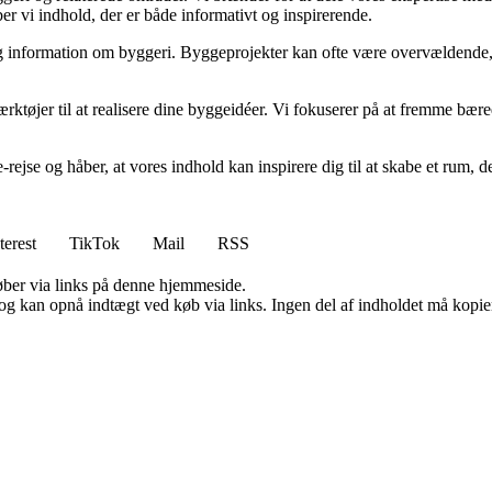
r vi indhold, der er både informativt og inspirerende.
idelig information om byggeri. Byggeprojekter kan ofte være overvældende,
ærktøjer til at realisere dine byggeidéer. Vi fokuserer på at fremme bær
e-rejse og håber, at vores indhold kan inspirere dig til at skabe et ru
terest
TikTok
Mail
RSS
 køber via links på denne hjemmeside.
og kan opnå indtægt ved køb via links. Ingen del af indholdet må kopiere