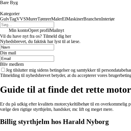
Bare Byg
Kategorier
Gulv
Tag
VVS
Murer
Tømrer
Maler
El
Maskiner
Branchen
Interiør
Min konto
Opret profil
Mailnyt
Vil du have nyt fra os? Tilmeld dig her
Nyhedsbrevet, du faktisk har lyst til at læse.
Din mail
Bliv medlem
Jeg tilslutter mig sidens betingelser og samtykker til persondatabeha
Tilmelding til nyhedsbrevet betyder, at du accepterer vores brugerbeti
Guide til at finde det rette mot
Er du på udkig efter kvalitets motorcykeltilbehør til en overkommelig pr
vælge den rigtige styrthjelm, handsker, mc lift og meget mere.
Billig styrthjelm hos Harald Nyborg