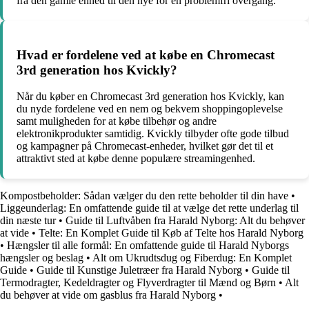
fra den gamle enhed til den nye for en problemfri overgang.
Hvad er fordelene ved at købe en Chromecast
3rd generation hos Kvickly?
Når du køber en Chromecast 3rd generation hos Kvickly, kan
du nyde fordelene ved en nem og bekvem shoppingoplevelse
samt muligheden for at købe tilbehør og andre
elektronikprodukter samtidig. Kvickly tilbyder ofte gode tilbud
og kampagner på Chromecast-enheder, hvilket gør det til et
attraktivt sted at købe denne populære streamingenhed.
Kompostbeholder: Sådan vælger du den rette beholder til din have
•
Liggeunderlag: En omfattende guide til at vælge det rette underlag til
din næste tur
•
Guide til Luftvåben fra Harald Nyborg: Alt du behøver
at vide
•
Telte: En Komplet Guide til Køb af Telte hos Harald Nyborg
•
Hængsler til alle formål: En omfattende guide til Harald Nyborgs
hængsler og beslag
•
Alt om Ukrudtsdug og Fiberdug: En Komplet
Guide
•
Guide til Kunstige Juletræer fra Harald Nyborg
•
Guide til
Termodragter, Kedeldragter og Flyverdragter til Mænd og Børn
•
Alt
du behøver at vide om gasblus fra Harald Nyborg
•