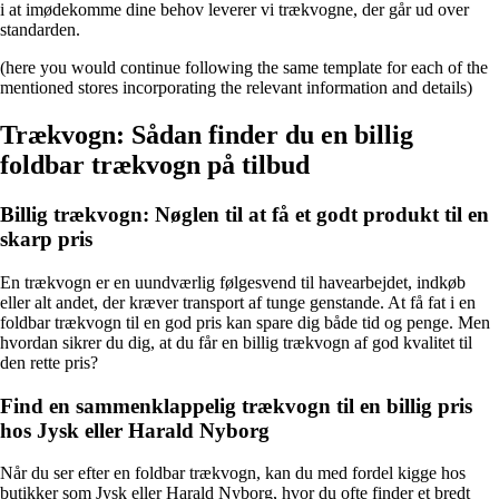
i at imødekomme dine behov leverer vi trækvogne, der går ud over
standarden.
(here you would continue following the same template for each of the
mentioned stores incorporating the relevant information and details)
Trækvogn: Sådan finder du en billig
foldbar trækvogn på tilbud
Billig trækvogn: Nøglen til at få et godt produkt til en
skarp pris
En trækvogn er en uundværlig følgesvend til havearbejdet, indkøb
eller alt andet, der kræver transport af tunge genstande. At få fat i en
foldbar trækvogn til en god pris kan spare dig både tid og penge. Men
hvordan sikrer du dig, at du får en billig trækvogn af god kvalitet til
den rette pris?
Find en sammenklappelig trækvogn til en billig pris
hos Jysk eller Harald Nyborg
Når du ser efter en foldbar trækvogn, kan du med fordel kigge hos
butikker som Jysk eller Harald Nyborg, hvor du ofte finder et bredt