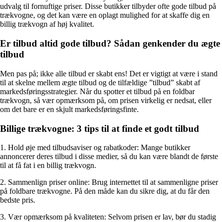
udvalg til fornuftige priser. Disse butikker tilbyder ofte gode tilbud på
trækvogne, og det kan være en oplagt mulighed for at skaffe dig en
billig trækvogn af høj kvalitet.
Er tilbud altid gode tilbud? Sådan genkender du ægte
tilbud
Men pas på; ikke alle tilbud er skabt ens! Det er vigtigt at være i stand
til at skelne mellem ægte tilbud og de tilfældige ”tilbud” skabt af
markedsføringsstrategier. Når du spotter et tilbud på en foldbar
trækvogn, så vær opmærksom på, om prisen virkelig er nedsat, eller
om det bare er en skjult markedsføringsfinte.
Billige trækvogne: 3 tips til at finde et godt tilbud
1. Hold øje med tilbudsaviser og rabatkoder: Mange butikker
annoncerer deres tilbud i disse medier, så du kan være blandt de første
til at få fat i en billig trækvogn.
2. Sammenlign priser online: Brug internettet til at sammenligne priser
på foldbare trækvogne. På den måde kan du sikre dig, at du får den
bedste pris.
3. Vær opmærksom på kvaliteten: Selvom prisen er lav, bør du stadig