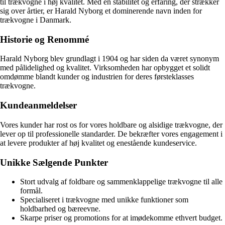
til trækvogne i høj kvalitet. Med en stabilitet og erfaring, der strækker
sig over årtier, er Harald Nyborg et dominerende navn inden for
trækvogne i Danmark.
Historie og Renommé
Harald Nyborg blev grundlagt i 1904 og har siden da været synonym
med pålidelighed og kvalitet. Virksomheden har opbygget et solidt
omdømme blandt kunder og industrien for deres førsteklasses
trækvogne.
Kundeanmeldelser
Vores kunder har rost os for vores holdbare og alsidige trækvogne, der
lever op til professionelle standarder. De bekræfter vores engagement i
at levere produkter af høj kvalitet og enestående kundeservice.
Unikke Sælgende Punkter
Stort udvalg af foldbare og sammenklappelige trækvogne til alle
formål.
Specialiseret i trækvogne med unikke funktioner som
holdbarhed og bæreevne.
Skarpe priser og promotions for at imødekomme ethvert budget.