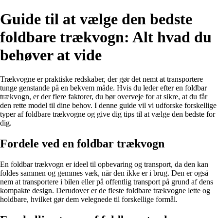
Guide til at vælge den bedste
foldbare trækvogn: Alt hvad du
behøver at vide
Trækvogne er praktiske redskaber, der gør det nemt at transportere
tunge genstande på en bekvem måde. Hvis du leder efter en foldbar
trækvogn, er der flere faktorer, du bør overveje for at sikre, at du får
den rette model til dine behov. I denne guide vil vi udforske forskellige
typer af foldbare trækvogne og give dig tips til at vælge den bedste for
dig.
Fordele ved en foldbar trækvogn
En foldbar trækvogn er ideel til opbevaring og transport, da den kan
foldes sammen og gemmes væk, når den ikke er i brug. Den er også
nem at transportere i bilen eller på offentlig transport på grund af dens
kompakte design. Derudover er de fleste foldbare trækvogne lette og
holdbare, hvilket gør dem velegnede til forskellige formål.