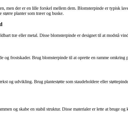
en der er en lille forskel mellem dem. Blomsterpinde er typisk lavet af
te større planter som træer og buske.
ed
ldbart træ eller metal. Disse blomsterpinde er designet til at modstå vi
lde og frostskader. Brug blomsterpinde til at oprette en ramme omkring 
vækst og udvikling. Brug plantestøtte som staudeholdere eller støttepind
sammen og skabe en stabil struktur. Disse materialer er lette at bruge og 