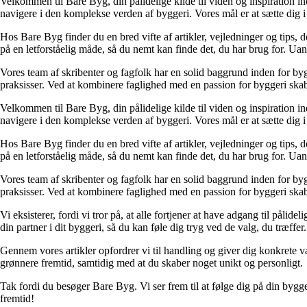
Velkommen til Bare Byg, din pålidelige kilde til viden og inspiration in
navigere i den komplekse verden af byggeri. Vores mål er at sætte dig i 
Hos Bare Byg finder du en bred vifte af artikler, vejledninger og tips, 
på en letforståelig måde, så du nemt kan finde det, du har brug for. Ua
Vores team af skribenter og fagfolk har en solid baggrund inden for byg
praksisser. Ved at kombinere faglighed med en passion for byggeri skabe
Velkommen til Bare Byg, din pålidelige kilde til viden og inspiration in
navigere i den komplekse verden af byggeri. Vores mål er at sætte dig i 
Hos Bare Byg finder du en bred vifte af artikler, vejledninger og tips, 
på en letforståelig måde, så du nemt kan finde det, du har brug for. Ua
Vores team af skribenter og fagfolk har en solid baggrund inden for byg
praksisser. Ved at kombinere faglighed med en passion for byggeri skabe
Vi eksisterer, fordi vi tror på, at alle fortjener at have adgang til pål
din partner i dit byggeri, så du kan føle dig tryg ved de valg, du træffer.
Gennem vores artikler opfordrer vi til handling og giver dig konkrete v
grønnere fremtid, samtidig med at du skaber noget unikt og personligt.
Tak fordi du besøger Bare Byg. Vi ser frem til at følge dig på din bygg
fremtid!