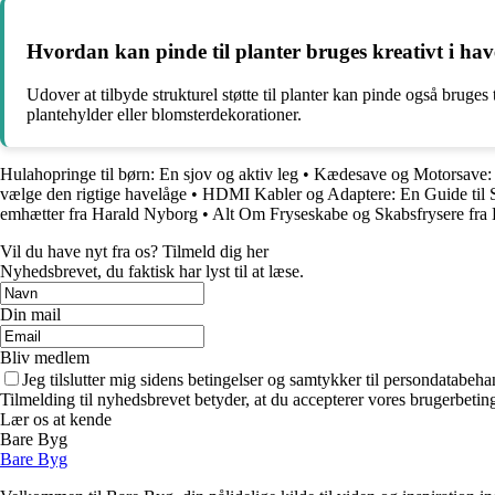
Hvordan kan pinde til planter bruges kreativt i have
Udover at tilbyde strukturel støtte til planter kan pinde også bruges
plantehylder eller blomsterdekorationer.
Hulahopringe til børn: En sjov og aktiv leg
•
Kædesave og Motorsave: 
vælge den rigtige havelåge
•
HDMI Kabler og Adaptere: En Guide til 
emhætter fra Harald Nyborg
•
Alt Om Fryseskabe og Skabsfrysere fra
Vil du have nyt fra os? Tilmeld dig her
Nyhedsbrevet, du faktisk har lyst til at læse.
Din mail
Bliv medlem
Jeg tilslutter mig sidens betingelser og samtykker til persondatabeha
Tilmelding til nyhedsbrevet betyder, at du accepterer vores brugerbeti
Lær os at kende
Bare Byg
Bare Byg