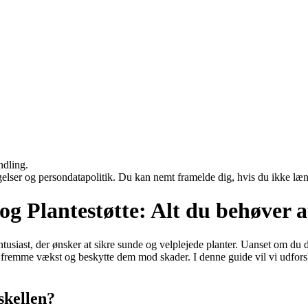
ndling.
ngelser og persondatapolitik. Du kan nemt framelde dig, hvis du ikke læ
og Plantestøtte: Alt du behøver a
usiast, der ønsker at sikre sunde og velplejede planter. Uanset om du dy
ur, fremme vækst og beskytte dem mod skader. I denne guide vil vi udfor
skellen?