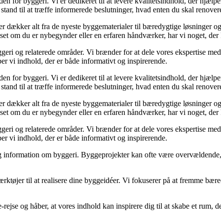
den for byggeri. Vi er dedikeret til at levere kvalitetsindhold, der hjæ
stand til at træffe informerede beslutninger, hvad enten du skal renovere
der dækker alt fra de nyeste byggematerialer til bæredygtige løsninger o
nset om du er nybegynder eller en erfaren håndværker, har vi noget, der
geri og relaterede områder. Vi brænder for at dele vores ekspertise med 
r vi indhold, der er både informativt og inspirerende.
den for byggeri. Vi er dedikeret til at levere kvalitetsindhold, der hjæ
stand til at træffe informerede beslutninger, hvad enten du skal renovere
der dækker alt fra de nyeste byggematerialer til bæredygtige løsninger o
nset om du er nybegynder eller en erfaren håndværker, har vi noget, der
geri og relaterede områder. Vi brænder for at dele vores ekspertise med 
r vi indhold, der er både informativt og inspirerende.
idelig information om byggeri. Byggeprojekter kan ofte være overvældende,
ærktøjer til at realisere dine byggeidéer. Vi fokuserer på at fremme bær
e-rejse og håber, at vores indhold kan inspirere dig til at skabe et ru