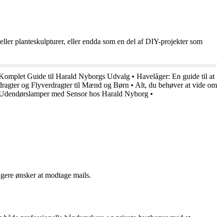
v eller planteskulpturer, eller endda som en del af DIY-projekter som
n Komplet Guide til Harald Nyborgs Udvalg
•
Havelåger: En guide til at
dragter og Flyverdragter til Mænd og Børn
•
Alt, du behøver at vide om
l Udendørslamper med Sensor hos Harald Nyborg
•
ngere ønsker at modtage mails.