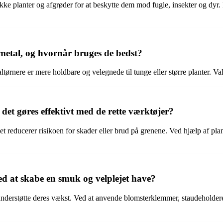
ække planter og afgrøder for at beskytte dem mod fugle, insekter og dyr. 
metal, og hvornår bruges de bedst?
ltørnere er mere holdbare og velegnede til tunge eller større planter. V
et gøres effektivt med de rette værktøjer?
et reducerer risikoen for skader eller brud på grenene. Ved hjælp af plan
d at skabe en smuk og velplejet have?
 og understøtte deres vækst. Ved at anvende blomsterklemmer, staudeholde