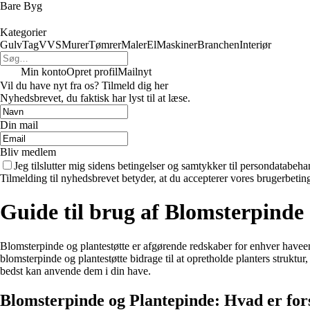
Bare Byg
Kategorier
Gulv
Tag
VVS
Murer
Tømrer
Maler
El
Maskiner
Branchen
Interiør
Min konto
Opret profil
Mailnyt
Vil du have nyt fra os? Tilmeld dig her
Nyhedsbrevet, du faktisk har lyst til at læse.
Din mail
Bliv medlem
Jeg tilslutter mig sidens betingelser og samtykker til persondatabeha
Tilmelding til nyhedsbrevet betyder, at du accepterer vores brugerbeti
Guide til brug af Blomsterpinde 
Blomsterpinde og plantestøtte er afgørende redskaber for enhver haveent
blomsterpinde og plantestøtte bidrage til at opretholde planters strukt
bedst kan anvende dem i din have.
Blomsterpinde og Plantepinde: Hvad er for