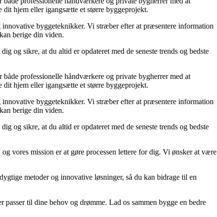
lper både professionelle håndværkere og private bygherrer med at
 dit hjem eller igangsætte et større byggeprojekt.
g innovative byggeteknikker. Vi stræber efter at præsentere information
 kan berige din viden.
dig og sikre, at du altid er opdateret med de seneste trends og bedste
lper både professionelle håndværkere og private bygherrer med at
 dit hjem eller igangsætte et større byggeprojekt.
g innovative byggeteknikker. Vi stræber efter at præsentere information
 kan berige din viden.
dig og sikre, at du altid er opdateret med de seneste trends og bedste
 og vores mission er at gøre processen lettere for dig. Vi ønsker at være
edygtige metoder og innovative løsninger, så du kan bidrage til en
m, der passer til dine behov og drømme. Lad os sammen bygge en bedre