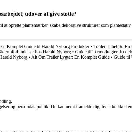
arbejdet, udover at give støtte?
 til at oprette plantemærker, skabe dekorative strukturer som plantestati
En Komplet Guide til Harald Nyborg Produkter
•
Trailer Tilbehør: E
Skærmforbindelser hos Harald Nyborg
•
Guide til Termodragter, Kedel
 Harald Nyborg
•
Alt Om Trailer Lygter: En Komplet Guide
•
Guide ti
ndling.
ngelser og persondatapolitik. Du kan nemt framelde dig, hvis du ikke læ