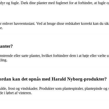
dedyr og fugle. Dæk dine planter med fuglenet for at forhindre, at fugle
r enhver haveentusiast. Ved at bruge disse redskaber korrekt kan du sik
e.
lanter?
lomstrende eller sarte planter, hvilket forhindrer dem i at bøje eller væl
ling.
g hvordan kan det opnås med Harald Nyborg-produkter?
kulde, frost og vindskader. Produkter som plantespiraler, plantepinde o
 i løbet af vinteren.