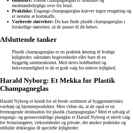
Holdbare:
Plastik champagneglas er holdbare og
modstandsdygtige over for brud.
Praktiske:
Engangs champagneglas kræver ingen rengøring og
er nemme at bortskaffe.
Varierede størrelser:
Du kan finde plastik champagneglas i
forskellige størrelser, så de passer til dit behov.
Afsluttende tanker
Plastik champagneglas er en praktisk løsning til festlige
lejligheder, udendørs begivenheder eller bare til en
hyggelig sammenkomst. Med deres holdbarhed og
bekvemmelighed er de et godt valg for enhver lejlighed.
Harald Nyborg: Et Mekka for Plastik
Champagneglas
Harald Nyborg er kendt for sit brede sortiment af byggematerialer,
værktøj og hjemmeprodukter. Men vidste du, at de også er en
fremragende destination for plastik champagneglas? Med et udvalg af
engangs- og genanvendelige plastglas er Harald Nyborg et ideelt valg
for festarrangører, virksomheder og private, der ønsker praktiske og
stilfulde drikkeglas til specielle lejligheder.