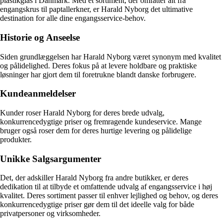
plastikglas i Danmark. Med et sortiment, der omfatter alt fra
engangskrus til paptallerkner, er Harald Nyborg det ultimative
destination for alle dine engangsservice-behov.
Historie og Anseelse
Siden grundlæggelsen har Harald Nyborg været synonym med kvalitet
og pålidelighed. Deres fokus på at levere holdbare og praktiske
løsninger har gjort dem til foretrukne blandt danske forbrugere.
Kundeanmeldelser
Kunder roser Harald Nyborg for deres brede udvalg,
konkurrencedygtige priser og fremragende kundeservice. Mange
bruger også roser dem for deres hurtige levering og pålidelige
produkter.
Unikke Salgsargumenter
Det, der adskiller Harald Nyborg fra andre butikker, er deres
dedikation til at tilbyde et omfattende udvalg af engangsservice i høj
kvalitet. Deres sortiment passer til enhver lejlighed og behov, og deres
konkurrencedygtige priser gør dem til det ideelle valg for både
privatpersoner og virksomheder.