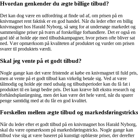
Hvordan genkender du ægte billige tilbud?
Det kan dog være en udfordring at finde ud af, om prisen på en
knivmagnet rent faktisk er en god handel. Når du leder efter en billig
knivmagnet hos Harald Nyborg, så sørg for at undersøge markedet og
sammenligne priser på tværs af forskellige forhandlere. Det er også en
god idé at holde øje med tilbudskampagner, hvor prisen ofte bliver sat
ned. Vær opmærksom på kvaliteten af produktet og vurder om prisen
svarer til produktets værdi.
Skal jeg vente på et godt tilbud?
Nogle gange kan det være fristende at købe en knivmagnet til fuld pris,
men at vente på et godt tilbud kan virkelig betale sig. Ved at være
tålmodig og holde øje med udsalg og tilbudsperioder kan du få fat i
produktet til en langt bedre pris. Det kan kræve lidt ekstra research og
forhåndsplanlægning, men det kan være det hele værd, når du sparer
penge samtidig med at du får en god kvalitet.
Forskellen mellem ægte tilbud og markedsføringstricks
Når du leder efter et godt tilbud på en knivmagnet hos Harald Nyborg,
skal du være opmærksom på markedsføringstricks. Nogle gange kan
tilbud vise sig at være baseret på kunstigt opblæste priser, der derefter