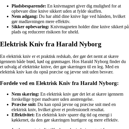
Pladsbesparende:
En knivmagnet giver dig mulighed for at
opbevare dine knive sikkert uden at fylde skuffen.
Nem adgang:
Du har altid dine knive lige ved hånden, hvilket
gør madlavningen mere effektiv.
Sikker opbevaring:
Knivmagneten holder dine knive sikkert på
plads og reducerer risikoen for uheld.
Elektrisk Kniv fra Harald Nyborg
En elektrisk kniv er et praktisk redskab, der gør det nemt at skære
igennem både brød, kød og grøntsager. Hos Harald Nyborg finder du
et udvalg af elektriske knive, der gør skæringen til en leg. Med en
elektrisk kniv kan du opnå præcise og jævne snit uden besvær.
Fordele ved en Elektrisk Kniv fra Harald Nyborg:
Nem skæring:
En elektrisk kniv gør det let at skære igennem
forskellige typer madvarer uden anstrengelse.
Præcise snit:
Du kan opnå jævne og præcise snit med en
elektrisk kniv, hvilket giver et professionelt resultat.
Effektivitet:
En elektrisk kniv sparer dig tid og energi i
køkkenet, da den gør skæringen hurtigere og mere effektiv.