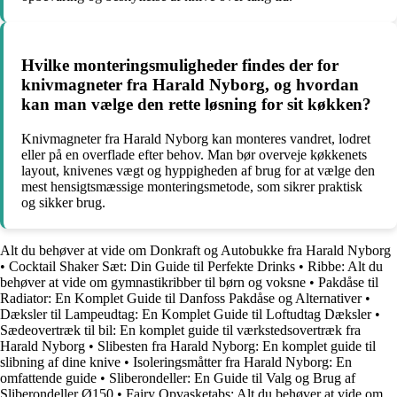
Hvilke monteringsmuligheder findes der for
knivmagneter fra Harald Nyborg, og hvordan
kan man vælge den rette løsning for sit køkken?
Knivmagneter fra Harald Nyborg kan monteres vandret, lodret
eller på en overflade efter behov. Man bør overveje køkkenets
layout, knivenes vægt og hyppigheden af brug for at vælge den
mest hensigtsmæssige monteringsmetode, som sikrer praktisk
og sikker brug.
Alt du behøver at vide om Donkraft og Autobukke fra Harald Nyborg
•
Cocktail Shaker Sæt: Din Guide til Perfekte Drinks
•
Ribbe: Alt du
behøver at vide om gymnastikribber til børn og voksne
•
Pakdåse til
Radiator: En Komplet Guide til Danfoss Pakdåse og Alternativer
•
Dæksler til Lampeudtag: En Komplet Guide til Loftudtag Dæksler
•
Sædeovertræk til bil: En komplet guide til værkstedsovertræk fra
Harald Nyborg
•
Slibesten fra Harald Nyborg: En komplet guide til
slibning af dine knive
•
Isoleringsmåtter fra Harald Nyborg: En
omfattende guide
•
Sliberondeller: En Guide til Valg og Brug af
Sliberondeller Ø150
•
Fairy Opvasketabs: Alt du behøver at vide om