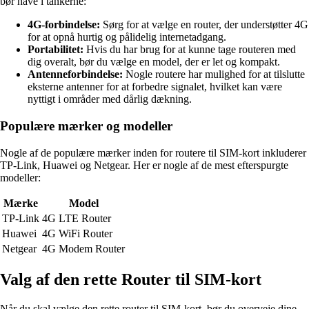
bør have i tankerne:
4G-forbindelse:
Sørg for at vælge en router, der understøtter 4G
for at opnå hurtig og pålidelig internetadgang.
Portabilitet:
Hvis du har brug for at kunne tage routeren med
dig overalt, bør du vælge en model, der er let og kompakt.
Antenneforbindelse:
Nogle routere har mulighed for at tilslutte
eksterne antenner for at forbedre signalet, hvilket kan være
nyttigt i områder med dårlig dækning.
Populære mærker og modeller
Nogle af de populære mærker inden for routere til SIM-kort inkluderer
TP-Link, Huawei og Netgear. Her er nogle af de mest efterspurgte
modeller:
Mærke
Model
TP-Link
4G LTE Router
Huawei
4G WiFi Router
Netgear
4G Modem Router
Valg af den rette Router til SIM-kort
Når du skal vælge den rette router til SIM-kort, bør du overveje dine