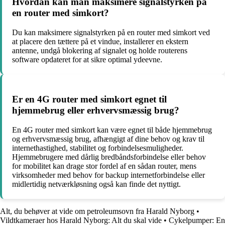
Hvordan kan man maksimere signalstyrken på
en router med simkort?
Du kan maksimere signalstyrken på en router med simkort ved
at placere den tættere på et vindue, installerer en ekstern
antenne, undgå blokering af signalet og holde routerens
software opdateret for at sikre optimal ydeevne.
Er en 4G router med simkort egnet til
hjemmebrug eller erhvervsmæssig brug?
En 4G router med simkort kan være egnet til både hjemmebrug
og erhvervsmæssig brug, afhængigt af dine behov og krav til
internethastighed, stabilitet og forbindelsesmuligheder.
Hjemmebrugere med dårlig bredbåndsforbindelse eller behov
for mobilitet kan drage stor fordel af en sådan router, mens
virksomheder med behov for backup internetforbindelse eller
midlertidig netværkløsning også kan finde det nyttigt.
Alt, du behøver at vide om petroleumsovn fra Harald Nyborg
•
Vildtkameraer hos Harald Nyborg: Alt du skal vide
•
Cykelpumper: En