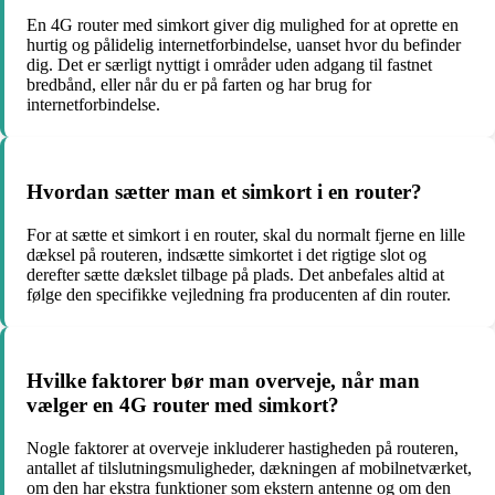
En 4G router med simkort giver dig mulighed for at oprette en
hurtig og pålidelig internetforbindelse, uanset hvor du befinder
dig. Det er særligt nyttigt i områder uden adgang til fastnet
bredbånd, eller når du er på farten og har brug for
internetforbindelse.
Hvordan sætter man et simkort i en router?
For at sætte et simkort i en router, skal du normalt fjerne en lille
dæksel på routeren, indsætte simkortet i det rigtige slot og
derefter sætte dækslet tilbage på plads. Det anbefales altid at
følge den specifikke vejledning fra producenten af din router.
Hvilke faktorer bør man overveje, når man
vælger en 4G router med simkort?
Nogle faktorer at overveje inkluderer hastigheden på routeren,
antallet af tilslutningsmuligheder, dækningen af mobilnetværket,
om den har ekstra funktioner som ekstern antenne og om den