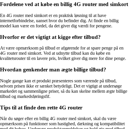
Fordelene ved at købe en billig 4G router med simkort
En 4G router med simkort er en praktisk løsning til at have
internetforbindelse, uanset hvor du befinder dig. At finde en billig
model kan være en fordel, da det giver dig værdi for pengene.
Hvorfor er det vigtigt at kigge efter tilbud?
At være opmærksom på tilbud er afgørende for at spare penge på en
4G router med simkort. Ved at udnytte tilbud kan du købe en
kvalitetsrouter til en lavere pris, hvilket giver dig mere for dine penge.
Hvordan genkender man ægte billige tilbud?
Nogle gange kan et produkt præsenteres som værende på tilbud,
selvom prisen ikke er sænket betydeligt. Det er vigtigt at undersøge
markedet og sammenligne priser, så du kan skelne mellem ægte billige
tilbud og markedsføringsfif.
Tips til at finde den rette 4G router
Når du søger efter en billig 4G router med simkort, skal du være
opmærksom på funktioner som hastighed, dækning og kompatibilitet
med dit behov. Undersøg produktanmeldelser og hold øje med tilbud