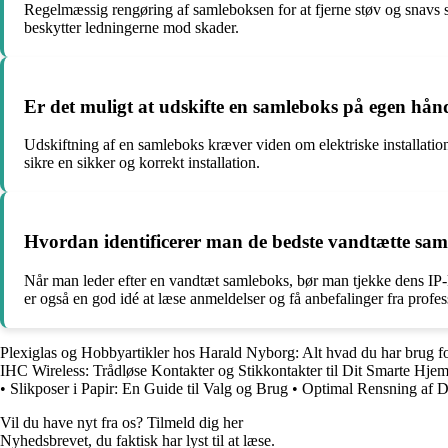
Regelmæssig rengøring af samleboksen for at fjerne støv og snavs sam
beskytter ledningerne mod skader.
Er det muligt at udskifte en samleboks på egen hånd,
Udskiftning af en samleboks kræver viden om elektriske installatione
sikre en sikker og korrekt installation.
Hvordan identificerer man de bedste vandtætte sam
Når man leder efter en vandtæt samleboks, bør man tjekke dens IP-kl
er også en god idé at læse anmeldelser og få anbefalinger fra profess
Plexiglas og Hobbyartikler hos Harald Nyborg: Alt hvad du har brug f
IHC Wireless: Trådløse Kontakter og Stikkontakter til Dit Smarte Hje
•
Slikposer i Papir: En Guide til Valg og Brug
•
Optimal Rensning af 
Vil du have nyt fra os? Tilmeld dig her
Nyhedsbrevet, du faktisk har lyst til at læse.