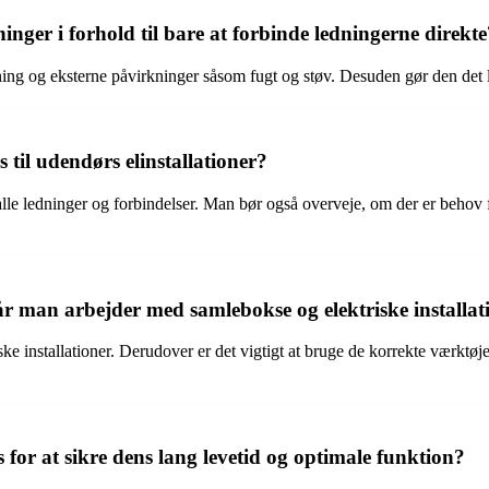
inger i forhold til bare at forbinde ledningerne direkte
 og eksterne påvirkninger såsom fugt og støv. Desuden gør den det lett
til udendørs elinstallationer?
 alle ledninger og forbindelser. Man bør også overveje, om der er behov fo
år man arbejder med samlebokse og elektriske installa
e installationer. Derudover er det vigtigt at bruge de korrekte værktø
or at sikre dens lang levetid og optimale funktion?