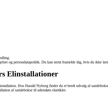
ndling.
ngelser og persondatapolitik. Du kan nemt framelde dig, hvis du ikke læ
s Elinstallationer
linstallation. Hos Harald Nyborg finder du et bredt udvalg af samleboks
llation af samlebokse til udendørs elartikler.