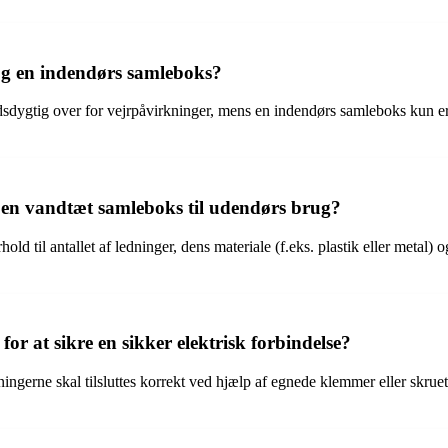
og en indendørs samleboks?
dygtig over for vejrpåvirkninger, mens en indendørs samleboks kun er b
 en vandtæt samleboks til udendørs brug?
hold til antallet af ledninger, dens materiale (f.eks. plastik eller metal
or at sikre en sikker elektrisk forbindelse?
gerne skal tilsluttes korrekt ved hjælp af egnede klemmer eller skrueterm