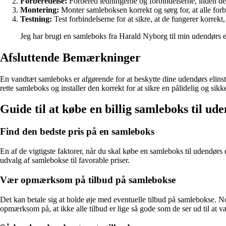
Forberedelse:
Forbered ledningerne og forbindelserne, inden de
Montering:
Monter samleboksen korrekt og sørg for, at alle forbi
Testning:
Test forbindelserne for at sikre, at de fungerer korrek
Jeg har brugt en samleboks fra Harald Nyborg til min udendørs el
Afsluttende Bemærkninger
En vandtæt samleboks er afgørende for at beskytte dine udendørs elinst
rette samleboks og installer den korrekt for at sikre en pålidelig og sikk
Guide til at købe en billig samleboks til ude
Find den bedste pris på en samleboks
En af de vigtigste faktorer, når du skal købe en samleboks til udendørs e
udvalg af samlebokse til favorable priser.
Vær opmærksom på tilbud på samlebokse
Det kan betale sig at holde øje med eventuelle tilbud på samlebokse. Nog
opmærksom på, at ikke alle tilbud er lige så gode som de ser ud til at v