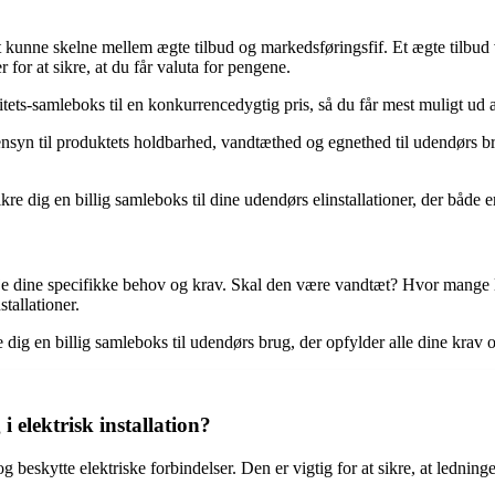
 at kunne skelne mellem ægte tilbud og markedsføringsfif. Et ægte tilbud
for at sikre, at du får valuta for pengene.
tets-samleboks til en konkurrencedygtig pris, så du får mest muligt ud a
ensyn til produktets holdbarhed, vandtæthed og egnethed til udendørs b
 dig en billig samleboks til dine udendørs elinstallationer, der både er
veje dine specifikke behov og krav. Skal den være vandtæt? Hvor mange
stallationer.
dig en billig samleboks til udendørs brug, der opfylder alle dine krav 
i elektrisk installation?
og beskytte elektriske forbindelser. Den er vigtig for at sikre, at ledni