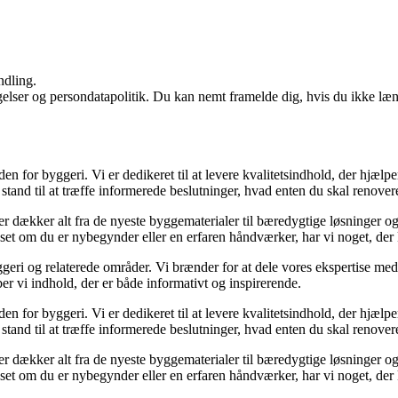
ndling.
ngelser og persondatapolitik. Du kan nemt framelde dig, hvis du ikke læ
den for byggeri. Vi er dedikeret til at levere kvalitetsindhold, der hjæ
stand til at træffe informerede beslutninger, hvad enten du skal renovere
der dækker alt fra de nyeste byggematerialer til bæredygtige løsninger o
nset om du er nybegynder eller en erfaren håndværker, har vi noget, der
geri og relaterede områder. Vi brænder for at dele vores ekspertise med 
r vi indhold, der er både informativt og inspirerende.
den for byggeri. Vi er dedikeret til at levere kvalitetsindhold, der hjæ
stand til at træffe informerede beslutninger, hvad enten du skal renovere
der dækker alt fra de nyeste byggematerialer til bæredygtige løsninger o
nset om du er nybegynder eller en erfaren håndværker, har vi noget, der