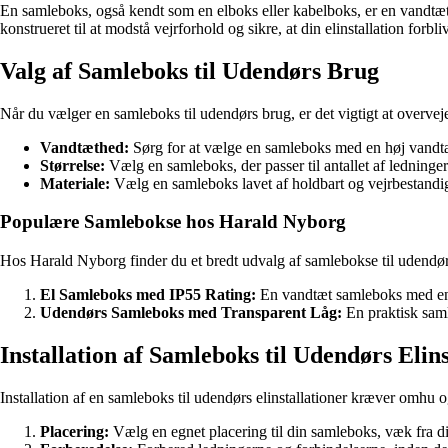
En samleboks, også kendt som en elboks eller kabelboks, er en vandtæt 
konstrueret til at modstå vejrforhold og sikre, at din elinstallation forb
Valg af Samleboks til Udendørs Brug
Når du vælger en samleboks til udendørs brug, er det vigtigt at overvej
Vandtæthed:
Sørg for at vælge en samleboks med en høj vandtæt
Størrelse:
Vælg en samleboks, der passer til antallet af ledninger
Materiale:
Vælg en samleboks lavet af holdbart og vejrbestandig
Populære Samlebokse hos Harald Nyborg
Hos Harald Nyborg finder du et bredt udvalg af samlebokse til udendør
El Samleboks med IP55 Rating:
En vandtæt samleboks med en h
Udendørs Samleboks med Transparent Låg:
En praktisk saml
Installation af Samleboks til Udendørs Elins
Installation af en samleboks til udendørs elinstallationer kræver omhu og 
Placering:
Vælg en egnet placering til din samleboks, væk fra di