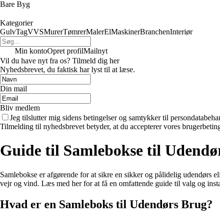
Bare Byg
Kategorier
Gulv
Tag
VVS
Murer
Tømrer
Maler
El
Maskiner
Branchen
Interiør
Min konto
Opret profil
Mailnyt
Vil du have nyt fra os? Tilmeld dig her
Nyhedsbrevet, du faktisk har lyst til at læse.
Din mail
Bliv medlem
Jeg tilslutter mig sidens betingelser og samtykker til persondatabeha
Tilmelding til nyhedsbrevet betyder, at du accepterer vores brugerbeti
Guide til Samlebokse til Udendør
Samlebokse er afgørende for at sikre en sikker og pålidelig udendørs e
vejr og vind. Læs med her for at få en omfattende guide til valg og insta
Hvad er en Samleboks til Udendørs Brug?