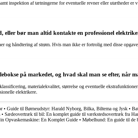
t inspektion af tætningerne for eventuelle revner eller utætheder er vi
 eller bør man altid kontakte en professionel elektrike
r og håndtering af strøm. Hvis man ikke er fortrolig med disse opgaver, 
lebokse på markedet, og hvad skal man se efter, når 
assificering, materialekvalitet, størrelse og eventuelle ekstrafunktione
ionelle elektrikere.
or
•
Guide til Børneudstyr: Harald Nyborg, Bilka, Biltema og Jysk
•
Bat
m
•
Sædeovertræk til bil: En komplet guide til værkstedsovertræk fra H
Din Opvaskemaskine: En Komplet Guide
•
Møbelhund: En guide til de 