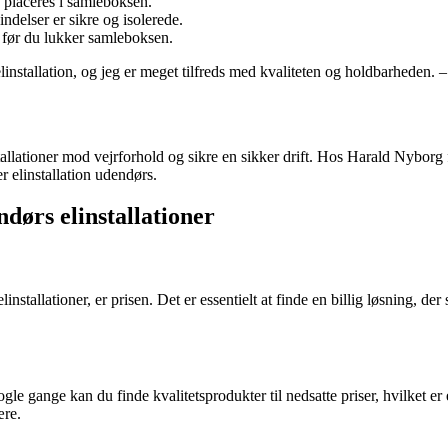
 placeres i samleboksen.
ndelser er sikre og isolerede.
t, før du lukker samleboksen.
installation, og jeg er meget tilfreds med kvaliteten og holdbarheden. 
allationer mod vejrforhold og sikre en sikker drift. Hos Harald Nyborg 
er elinstallation udendørs.
ndørs elinstallationer
linstallationer, er prisen. Det er essentielt at finde en billig løsning, 
le gange kan du finde kvalitetsprodukter til nedsatte priser, hvilket er
ære.