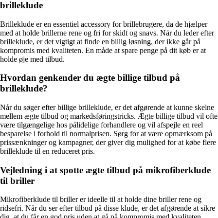
brilleklude
Brilleklude er en essentiel accessory for brillebrugere, da de hjælper
med at holde brillerne rene og fri for skidt og snavs. Når du leder efter
brilleklude, er det vigtigt at finde en billig løsning, der ikke går på
kompromis med kvaliteten. En måde at spare penge på dit køb er at
holde øje med tilbud.
Hvordan genkender du ægte billige tilbud på
brilleklude?
Når du søger efter billige brilleklude, er det afgørende at kunne skelne
mellem ægte tilbud og markedsføringstricks. Ægte billige tilbud vil ofte
være tilgængelige hos pålidelige forhandlere og vil afspejle en reel
besparelse i forhold til normalprisen. Sørg for at være opmærksom på
prissænkninger og kampagner, der giver dig mulighed for at købe flere
brilleklude til en reduceret pris.
Vejledning i at spotte ægte tilbud på mikrofiberklude
til briller
Mikrofiberklude til briller er ideelle til at holde dine briller rene og
ridsefri. Når du ser efter tilbud på disse klude, er det afgørende at sikre
dig, at du får en god pris uden at gå på kompromis med kvaliteten.