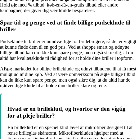
Hold øje med % tilbud, køb-én-få-en-gratis tilbud eller andre
kampagner, der giver dig værdifulde besparelser.
Spar tid og penge ved at finde billige pudseklude til
briller
Pudseklude til briller er uundværlige for brillebrugere, så det er vigtigt
at kunne finde dem til en god pris. Ved at shoppe smart og udnytte
billige tilbud kan du ikke kun spare penge, men også sikre dig, at du
altid har kvalitetsklude til rådighed for at holde dine briller i topform.
Afsøg markedet for billige brilleklude og udnyt tilbudene til at få mest
muligt ud af dine køb. Ved at være opmærksom på ægte billige tilbud
kan du ikke kun spare penge, men også sikre dig, at du altid har de
nødvendige klude til at holde dine briller klare og rene.
Hvad er en brilleklud, og hvorfor er den vigtig
for at pleje briller?
En brilleklud er en speciel klud lavet af mikrofiber designet til at
rense brilleglas skånsomt. Mikrofiberkluden hjælper med at
fjerne snavs, fingeraftryk og støv fra glassene uden at ridse dem,