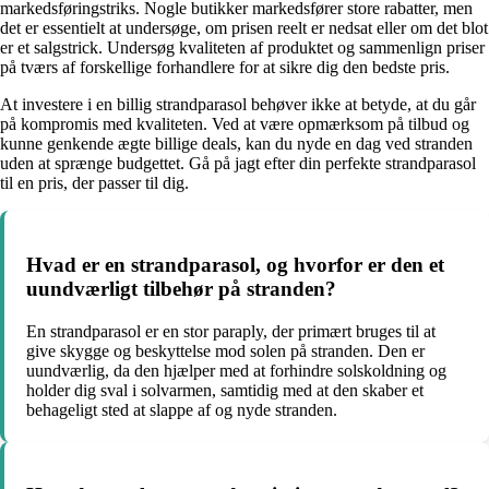
markedsføringstriks. Nogle butikker markedsfører store rabatter, men
det er essentielt at undersøge, om prisen reelt er nedsat eller om det blot
er et salgstrick. Undersøg kvaliteten af produktet og sammenlign priser
på tværs af forskellige forhandlere for at sikre dig den bedste pris.
At investere i en billig strandparasol behøver ikke at betyde, at du går
på kompromis med kvaliteten. Ved at være opmærksom på tilbud og
kunne genkende ægte billige deals, kan du nyde en dag ved stranden
uden at sprænge budgettet. Gå på jagt efter din perfekte strandparasol
til en pris, der passer til dig.
Hvad er en strandparasol, og hvorfor er den et
uundværligt tilbehør på stranden?
En strandparasol er en stor paraply, der primært bruges til at
give skygge og beskyttelse mod solen på stranden. Den er
uundværlig, da den hjælper med at forhindre solskoldning og
holder dig sval i solvarmen, samtidig med at den skaber et
behageligt sted at slappe af og nyde stranden.