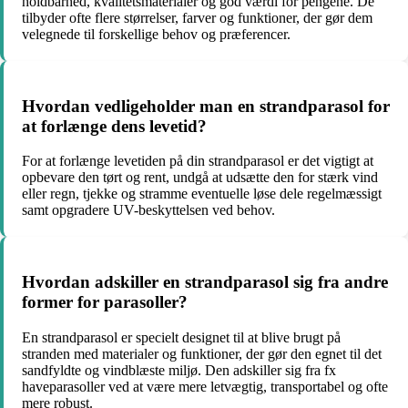
holdbarhed, kvalitetsmaterialer og god værdi for pengene. De
tilbyder ofte flere størrelser, farver og funktioner, der gør dem
velegnede til forskellige behov og præferencer.
Hvordan vedligeholder man en strandparasol for
at forlænge dens levetid?
For at forlænge levetiden på din strandparasol er det vigtigt at
opbevare den tørt og rent, undgå at udsætte den for stærk vind
eller regn, tjekke og stramme eventuelle løse dele regelmæssigt
samt opgradere UV-beskyttelsen ved behov.
Hvordan adskiller en strandparasol sig fra andre
former for parasoller?
En strandparasol er specielt designet til at blive brugt på
stranden med materialer og funktioner, der gør den egnet til det
sandfyldte og vindblæste miljø. Den adskiller sig fra fx
haveparasoller ved at være mere letvægtig, transportabel og ofte
mere robust.