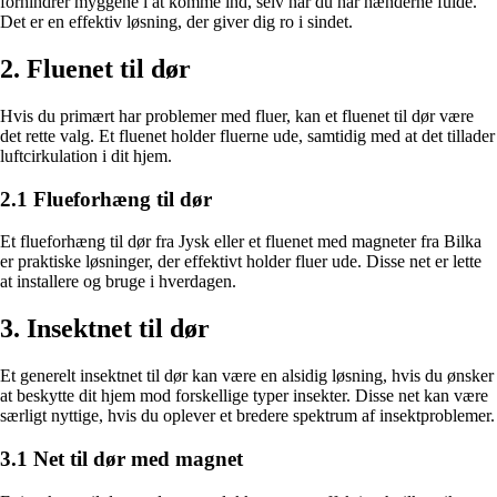
forhindrer myggene i at komme ind, selv når du har hænderne fulde.
Det er en effektiv løsning, der giver dig ro i sindet.
2. Fluenet til dør
Hvis du primært har problemer med fluer, kan et fluenet til dør være
det rette valg. Et fluenet holder fluerne ude, samtidig med at det tillader
luftcirkulation i dit hjem.
2.1 Flueforhæng til dør
Et flueforhæng til dør fra Jysk eller et fluenet med magneter fra Bilka
er praktiske løsninger, der effektivt holder fluer ude. Disse net er lette
at installere og bruge i hverdagen.
3. Insektnet til dør
Et generelt insektnet til dør kan være en alsidig løsning, hvis du ønsker
at beskytte dit hjem mod forskellige typer insekter. Disse net kan være
særligt nyttige, hvis du oplever et bredere spektrum af insektproblemer.
3.1 Net til dør med magnet