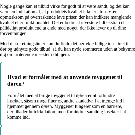
Nogle gange kan et tilbud virke for godt til at være sandt, og det kan
være en indikation af, at produktets kvalitet ikke er i top. Vær
opmærksom på overraskende lave priser, der kan indikere manglende
kvalitet eller funktionalitet. Det er bedre at investere lidt ekstra i et
pålideligt produkt end at ende med noget, der ikke lever op til dine
forventninger.
Med disse retningslinjer kan du finde det perfekte billige insektnet til
dør og udnytte gode tilbud, så du kan nyde sommeren uden at bekymre
dig om irriterende insekter i dit hjem.
Hvad er formålet med at anvende myggenet til
døren?
Formålet med at bruge myggenet til døren er at forhindre
insekter, såsom myg, fluer og andre skadedyr, i at trænge ind i
hjemmet gennem døren. Myggenet fungerer som en barriere,
der tillader luftcirkulation, men forhindrer samtidig insekter i at
komme ind.