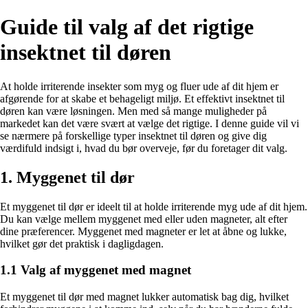
Guide til valg af det rigtige
insektnet til døren
At holde irriterende insekter som myg og fluer ude af dit hjem er
afgørende for at skabe et behageligt miljø. Et effektivt insektnet til
døren kan være løsningen. Men med så mange muligheder på
markedet kan det være svært at vælge det rigtige. I denne guide vil vi
se nærmere på forskellige typer insektnet til døren og give dig
værdifuld indsigt i, hvad du bør overveje, før du foretager dit valg.
1. Myggenet til dør
Et myggenet til dør er ideelt til at holde irriterende myg ude af dit hjem.
Du kan vælge mellem myggenet med eller uden magneter, alt efter
dine præferencer. Myggenet med magneter er let at åbne og lukke,
hvilket gør det praktisk i dagligdagen.
1.1 Valg af myggenet med magnet
Et myggenet til dør med magnet lukker automatisk bag dig, hvilket