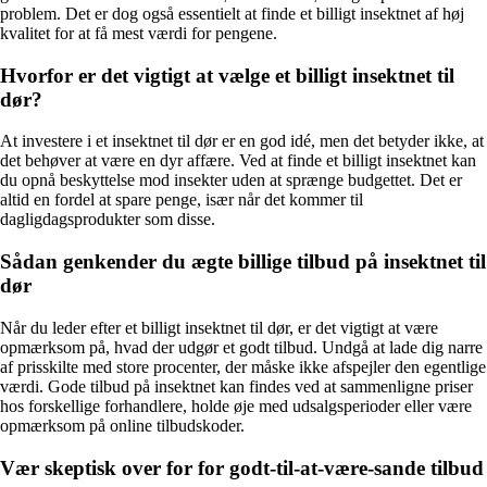
problem. Det er dog også essentielt at finde et billigt insektnet af høj
kvalitet for at få mest værdi for pengene.
Hvorfor er det vigtigt at vælge et billigt insektnet til
dør?
At investere i et insektnet til dør er en god idé, men det betyder ikke, at
det behøver at være en dyr affære. Ved at finde et billigt insektnet kan
du opnå beskyttelse mod insekter uden at sprænge budgettet. Det er
altid en fordel at spare penge, især når det kommer til
dagligdagsprodukter som disse.
Sådan genkender du ægte billige tilbud på insektnet til
dør
Når du leder efter et billigt insektnet til dør, er det vigtigt at være
opmærksom på, hvad der udgør et godt tilbud. Undgå at lade dig narre
af prisskilte med store procenter, der måske ikke afspejler den egentlige
værdi. Gode tilbud på insektnet kan findes ved at sammenligne priser
hos forskellige forhandlere, holde øje med udsalgsperioder eller være
opmærksom på online tilbudskoder.
Vær skeptisk over for for godt-til-at-være-sande tilbud