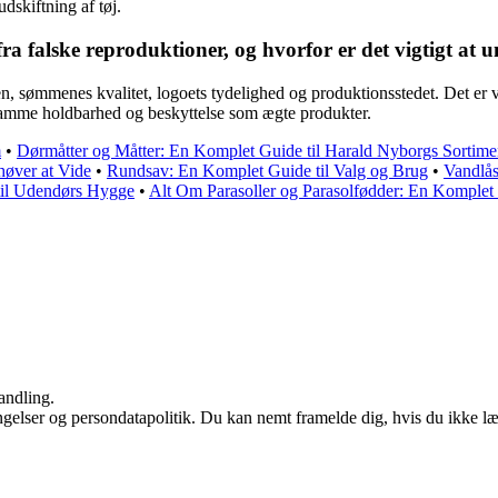
dskiftning af tøj.
ra falske reproduktioner, og hvorfor er det vigtigt at
, sømmenes kvalitet, logoets tydelighed og produktionsstedet. Det er vi
 samme holdbarhed og beskyttelse som ægte produkter.
m
•
Dørmåtter og Måtter: En Komplet Guide til Harald Nyborgs Sortime
høver at Vide
•
Rundsav: En Komplet Guide til Valg og Brug
•
Vandlås
til Udendørs Hygge
•
Alt Om Parasoller og Parasolfødder: En Komplet
andling.
ingelser og persondatapolitik. Du kan nemt framelde dig, hvis du ikke l