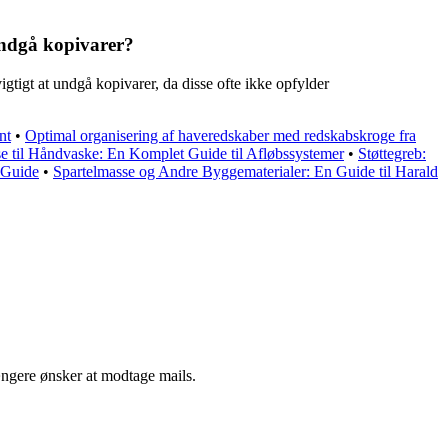
 undgå kopivarer?
gtigt at undgå kopivarer, da disse ofte ikke opfylder
nt
•
Optimal organisering af haveredskaber med redskabskroge fra
e til Håndvaske: En Komplet Guide til Afløbssystemer
•
Støttegreb:
 Guide
•
Spartelmasse og Andre Byggematerialer: En Guide til Harald
ængere ønsker at modtage mails.