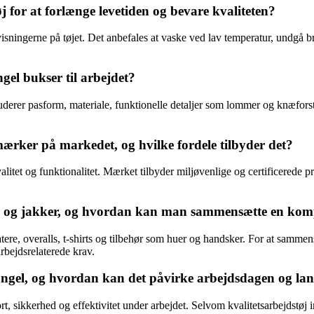
for at forlænge levetiden og bevare kvaliteten?
sningerne på tøjet. Det anbefales at vaske ved lav temperatur, undgå br
el bukser til arbejdet?
kluderer pasform, materiale, funktionelle detaljer som lommer og knæfo
mærker på markedet, og hvilke fordele tilbyder det?
valitet og funktionalitet. Mærket tilbyder miljøvenlige og certificere
ser og jakker, og hvordan kan man sammensætte en kom
tere, overalls, t-shirts og tilbehør som huer og handsker. For at samme
rbejdsrelaterede krav.
 Engel, og hvordan kan det påvirke arbejdsdagen og la
rt, sikkerhed og effektivitet under arbejdet. Selvom kvalitetsarbejdstøj