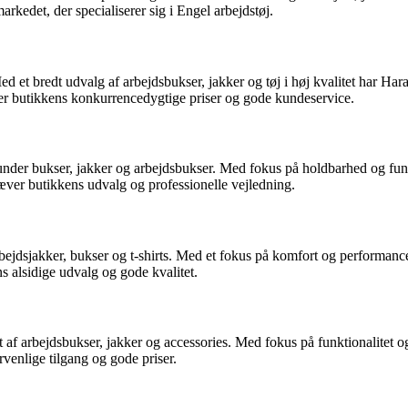
rkedet, der specialiserer sig i Engel arbejdstøj.
et bredt udvalg af arbejdsbukser, jakker og tøj i høj kvalitet har Haral
ser butikkens konkurrencedygtige priser og gode kundeservice.
nder bukser, jakker og arbejdsbukser. Med fokus på holdbarhed og funkti
æver butikkens udvalg og professionelle vejledning.
rbejdsjakker, bukser og t-shirts. Med et fokus på komfort og performanc
 alsidige udvalg og gode kvalitet.
 af arbejdsbukser, jakker og accessories. Med fokus på funktionalitet og 
enlige tilgang og gode priser.