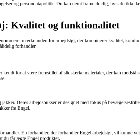
ingelser og persondatapolitik. Du kan nemt framelde dig, hvis du ikke l
j: Kvalitet og funktionalitet
lrenommeret mærke inden for arbejdstøj, der kombinerer kvalitet, komfort
lidelig forhandler.
er kendt for at være fremstillet af slidstærke materialer, der kan modstå
se.
og jakker. Deres arbejdsbukser er designet med fokus på bevægelsesfrihed
kker fra Engel.
 forhandler. En forhandler, der forhandler Engel arbejdstøj, vil kunne vejl
 at du får ægte Engel produkter.