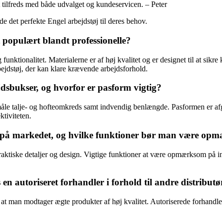
et tilfreds med både udvalget og kundeservicen. – Peter
e det perfekte Engel arbejdstøj til deres behov.
 populært blandt professionelle?
g funktionalitet. Materialerne er af høj kvalitet og er designet til at si
rbejdstøj, der kan klare krævende arbejdsforhold.
dsbukser, og hvorfor er pasform vigtig?
 måle talje- og hofteomkreds samt indvendig benlængde. Pasformen er af
ktiviteten.
r på markedet, og hvilke funktioner bør man være opm
raktiske detaljer og design. Vigtige funktioner at være opmærksom på i
en autoriseret forhandler i forhold til andre distributø
, at man modtager ægte produkter af høj kvalitet. Autoriserede forhandl