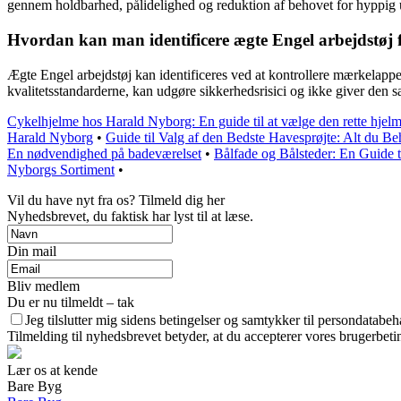
gennem holdbarhed, pålidelighed og reduktion af behovet for hyppig u
Hvordan kan man identificere ægte Engel arbejdstøj f
Ægte Engel arbejdstøj kan identificeres ved at kontrollere mærkelappen
kvalitetsstandarderne, kan udgøre sikkerhedsrisici og ikke giver den
Cykelhjelme hos Harald Nyborg: En guide til at vælge den rette hjel
Harald Nyborg
•
Guide til Valg af den Bedste Havesprøjte: Alt du Be
En nødvendighed på badeværelset
•
Bålfade og Bålsteder: En Guide 
Nyborgs Sortiment
•
Vil du have nyt fra os? Tilmeld dig her
Nyhedsbrevet, du faktisk har lyst til at læse.
Din mail
Bliv medlem
Du er nu tilmeldt – tak
Jeg tilslutter mig sidens betingelser og samtykker til persondatabeh
Tilmelding til nyhedsbrevet betyder, at du accepterer vores brugerbet
Lær os at kende
Bare Byg