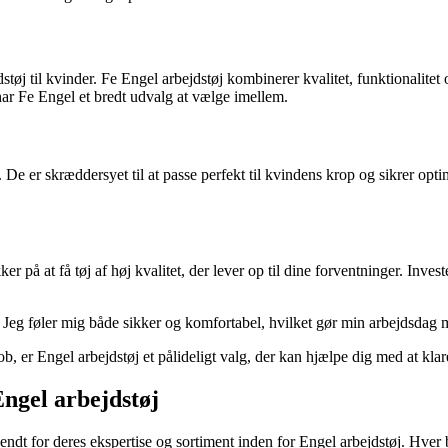
støj til kvinder. Fe Engel arbejdstøj kombinerer kvalitet, funktionalitet 
 har Fe Engel et bredt udvalg at vælge imellem.
De er skræddersyet til at passe perfekt til kvindens krop og sikrer op
å at få tøj af høj kvalitet, der lever op til dine forventninger. Investér 
Jeg føler mig både sikker og komfortabel, hvilket gør min arbejdsdag me
job, er Engel arbejdstøj et pålideligt valg, der kan hjælpe dig med at k
Engel arbejdstøj
dt for deres ekspertise og sortiment inden for Engel arbejdstøj. Hver but