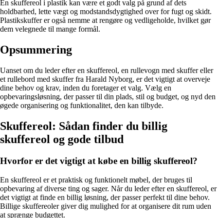
En skuffereol i plastik kan være et godt valg på grund af dets
holdbarhed, lette vægt og modstandsdygtighed over for fugt og skidt.
Plastikskuffer er også nemme at rengøre og vedligeholde, hvilket gør
dem velegnede til mange formål.
Opsummering
Uanset om du leder efter en skuffereol, en rullevogn med skuffer eller
et rullebord med skuffer fra Harald Nyborg, er det vigtigt at overveje
dine behov og krav, inden du foretager et valg. Vælg en
opbevaringsløsning, der passer til din plads, stil og budget, og nyd den
øgede organisering og funktionalitet, den kan tilbyde.
Skuffereol: Sådan finder du billig
skuffereol og gode tilbud
Hvorfor er det vigtigt at købe en billig skuffereol?
En skuffereol er et praktisk og funktionelt møbel, der bruges til
opbevaring af diverse ting og sager. Når du leder efter en skuffereol, er
det vigtigt at finde en billig løsning, der passer perfekt til dine behov.
Billige skuffereoler giver dig mulighed for at organisere dit rum uden
at sprænge budgettet.