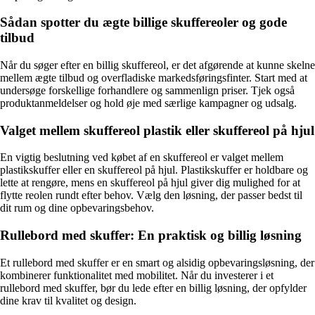
Sådan spotter du ægte billige skuffereoler og gode
tilbud
Når du søger efter en billig skuffereol, er det afgørende at kunne skelne
mellem ægte tilbud og overfladiske markedsføringsfinter. Start med at
undersøge forskellige forhandlere og sammenlign priser. Tjek også
produktanmeldelser og hold øje med særlige kampagner og udsalg.
Valget mellem skuffereol plastik eller skuffereol på hjul
En vigtig beslutning ved købet af en skuffereol er valget mellem
plastikskuffer eller en skuffereol på hjul. Plastikskuffer er holdbare og
lette at rengøre, mens en skuffereol på hjul giver dig mulighed for at
flytte reolen rundt efter behov. Vælg den løsning, der passer bedst til
dit rum og dine opbevaringsbehov.
Rullebord med skuffer: En praktisk og billig løsning
Et rullebord med skuffer er en smart og alsidig opbevaringsløsning, der
kombinerer funktionalitet med mobilitet. Når du investerer i et
rullebord med skuffer, bør du lede efter en billig løsning, der opfylder
dine krav til kvalitet og design.