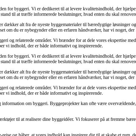
den for byggeri. Vi er dedikeret til at levere kvalitetsindhold, der hjæ
stand til at træffe informerede beslutninger, hvad enten du skal renovere
der dækker alt fra de nyeste byggematerialer til bæredygtige løsninger o
nset om du er nybegynder eller en erfaren håndværker, har vi noget, der
geri og relaterede områder. Vi brænder for at dele vores ekspertise med 
r vi indhold, der er både informativt og inspirerende.
den for byggeri. Vi er dedikeret til at levere kvalitetsindhold, der hjæ
stand til at træffe informerede beslutninger, hvad enten du skal renovere
der dækker alt fra de nyeste byggematerialer til bæredygtige løsninger o
nset om du er nybegynder eller en erfaren håndværker, har vi noget, der
geri og relaterede områder. Vi brænder for at dele vores ekspertise med 
r vi indhold, der er både informativt og inspirerende.
idelig information om byggeri. Byggeprojekter kan ofte være overvældende,
ærktøjer til at realisere dine byggeidéer. Vi fokuserer på at fremme bær
e-rejse og håber, at vores indhold kan inspirere dig til at skabe et ru