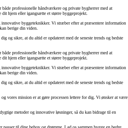
lper både professionelle håndværkere og private bygherrer med at
 dit hjem eller igangsætte et større byggeprojekt.
g innovative byggeteknikker. Vi stræber efter at præsentere information
 kan berige din viden.
dig og sikre, at du altid er opdateret med de seneste trends og bedste
lper både professionelle håndværkere og private bygherrer med at
 dit hjem eller igangsætte et større byggeprojekt.
g innovative byggeteknikker. Vi stræber efter at præsentere information
 kan berige din viden.
dig og sikre, at du altid er opdateret med de seneste trends og bedste
 og vores mission er at gøre processen lettere for dig. Vi ønsker at være
edygtige metoder og innovative løsninger, så du kan bidrage til en
m, der passer til dine behov og drømme. Lad os sammen bygge en bedre