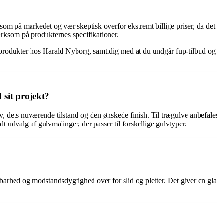
m på markedet og vær skeptisk overfor ekstremt billige priser, da det ka
rksom på produkternes specifikationer.
ingsprodukter hos Harald Nyborg, samtidig med at du undgår fup-tilbud og
 sit projekt?
ulv, dets nuværende tilstand og den ønskede finish. Til trægulve anbefa
t udvalg af gulvmalinger, der passer til forskellige gulvtyper.
barhed og modstandsdygtighed over for slid og pletter. Det giver en glan