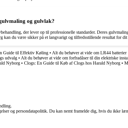
gulvmaling og gulvlak?
vbehandling, der lever op til professionelle standarder. Deres gulvmaling
an du være sikker på et langvarigt og tilfredsstillende resultat for dit
 Guide til Effektiv Køling
•
Alt du behøver at vide om LR44 batterier
rgs udvalg
•
Alt du behøver at vide om forfradåser til din elektriske insta
rald Nyborg
•
Clogs: En Guide til Køb af Clogs hos Harald Nyborg
•
M
ndling.
ngelser og persondatapolitik. Du kan nemt framelde dig, hvis du ikke læ