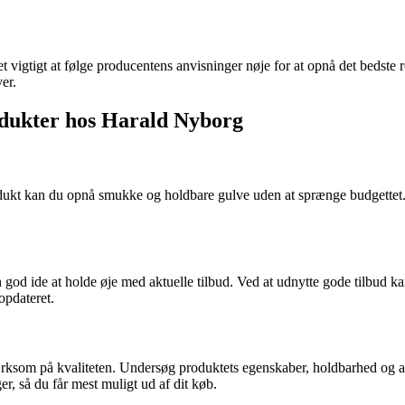
vigtigt at følge producentens anvisninger nøje for at opnå det bedste re
er.
rodukter hos Harald Nyborg
rodukt kan du opnå smukke og holdbare gulve uden at sprænge budgettet
n god ide at holde øje med aktuelle tilbud. Ved at udnytte gode tilbud
opdateret.
ærksom på kvaliteten. Undersøg produktets egenskaber, holdbarhed og an
r, så du får mest muligt ud af dit køb.