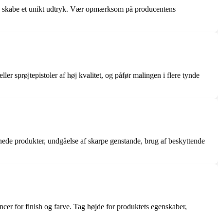
ng og skabe et unikt udtryk. Vær opmærksom på producentens
ler sprøjtepistoler af høj kvalitet, og påfør malingen i flere tynde
nede produkter, undgåelse af skarpe genstande, brug af beskyttende
cer for finish og farve. Tag højde for produktets egenskaber,