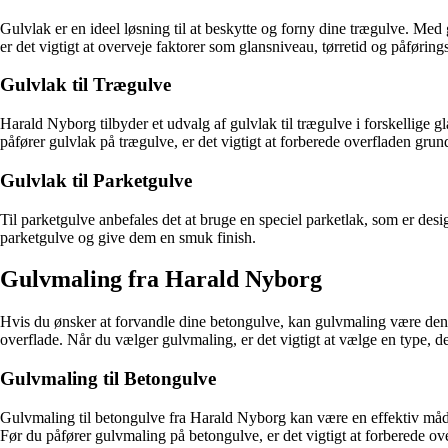
Gulvlak er en ideel løsning til at beskytte og forny dine trægulve. Med
er det vigtigt at overveje faktorer som glansniveau, tørretid og påførin
Gulvlak til Trægulve
Harald Nyborg tilbyder et udvalg af gulvlak til trægulve i forskellige 
påfører gulvlak på trægulve, er det vigtigt at forberede overfladen grund
Gulvlak til Parketgulve
Til parketgulve anbefales det at bruge en speciel parketlak, som er desi
parketgulve og give dem en smuk finish.
Gulvmaling fra Harald Nyborg
Hvis du ønsker at forvandle dine betongulve, kan gulvmaling være den re
overflade. Når du vælger gulvmaling, er det vigtigt at vælge en type, der
Gulvmaling til Betongulve
Gulvmaling til betongulve fra Harald Nyborg kan være en effektiv måde a
Før du påfører gulvmaling på betongulve, er det vigtigt at forberede ov