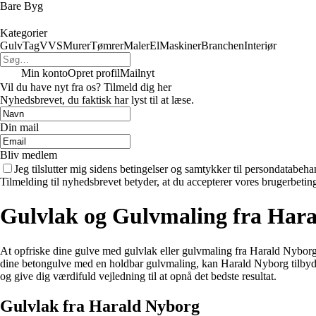
Bare Byg
Kategorier
Gulv
Tag
VVS
Murer
Tømrer
Maler
El
Maskiner
Branchen
Interiør
Min konto
Opret profil
Mailnyt
Vil du have nyt fra os? Tilmeld dig her
Nyhedsbrevet, du faktisk har lyst til at læse.
Din mail
Bliv medlem
Jeg tilslutter mig sidens betingelser og samtykker til persondatabeha
Tilmelding til nyhedsbrevet betyder, at du accepterer vores brugerbeti
Gulvlak og Gulvmaling fra Har
At opfriske dine gulve med gulvlak eller gulvmaling fra Harald Nyborg 
dine betongulve med en holdbar gulvmaling, kan Harald Nyborg tilbyde 
og give dig værdifuld vejledning til at opnå det bedste resultat.
Gulvlak fra Harald Nyborg