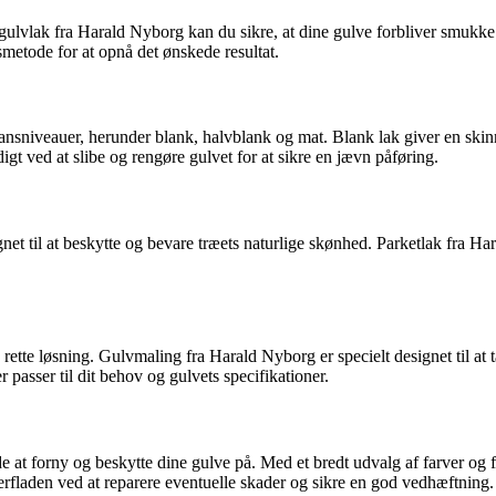
 gulvlak fra Harald Nyborg kan du sikre, at dine gulve forbliver smukke
gsmetode for at opnå det ønskede resultat.
glansniveauer, herunder blank, halvblank og mat. Blank lak giver en ski
igt ved at slibe og rengøre gulvet for at sikre en jævn påføring.
gnet til at beskytte og bevare træets naturlige skønhed. Parketlak fra H
tte løsning. Gulvmaling fra Harald Nyborg er specielt designet til at t
 passer til dit behov og gulvets specifikationer.
t forny og beskytte dine gulve på. Med et bredt udvalg af farver og fin
erfladen ved at reparere eventuelle skader og sikre en god vedhæftning.