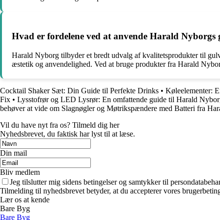
Hvad er fordelene ved at anvende Harald Nyborgs 
Harald Nyborg tilbyder et bredt udvalg af kvalitetsprodukter til gul
æstetik og anvendelighed. Ved at bruge produkter fra Harald Nyborg k
Cocktail Shaker Sæt: Din Guide til Perfekte Drinks
•
Køleelementer: En
Fix
•
Lysstofrør og LED Lysrør: En omfattende guide til Harald Nybo
behøver at vide om Slagnøgler og Møtrikspændere med Batteri fra Ha
Vil du have nyt fra os? Tilmeld dig her
Nyhedsbrevet, du faktisk har lyst til at læse.
Din mail
Bliv medlem
Jeg tilslutter mig sidens betingelser og samtykker til persondatabeha
Tilmelding til nyhedsbrevet betyder, at du accepterer vores brugerbeti
Lær os at kende
Bare Byg
Bare Byg