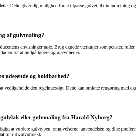
lette. Dette giver dig mulighed for at tilpasse gulvet til din indretni
ng af gulvmaling?
oducentens anvisninger nøje. Brug egnede værktøjer som pensler, ruller el
rfladen for at undgå løbere og ujævnheder.
ns udseende og holdbarhed?
 at vedligeholde den regelmæssigt. Dette kan omfatte rengøring med eg
 gulvlak eller gulvmaling fra Harald Nyborg?
igtigt at vurdere gulvtypen, omgivelserne, anvendelsen og dine præferen
at for dit gulvprojekt.