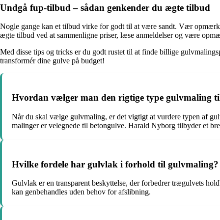
Undgå fup-tilbud – sådan genkender du ægte tilbud
Nogle gange kan et tilbud virke for godt til at være sandt. Vær opmærkso
ægte tilbud ved at sammenligne priser, læse anmeldelser og være opmæ
Med disse tips og tricks er du godt rustet til at finde billige gulvmal
transformér dine gulve på budget!
Hvordan vælger man den rigtige type gulvmaling til
Når du skal vælge gulvmaling, er det vigtigt at vurdere typen af g
malinger er velegnede til betongulve. Harald Nyborg tilbyder et bred
Hvilke fordele har gulvlak i forhold til gulvmaling?
Gulvlak er en transparent beskyttelse, der forbedrer trægulvets hold
kan genbehandles uden behov for afslibning.