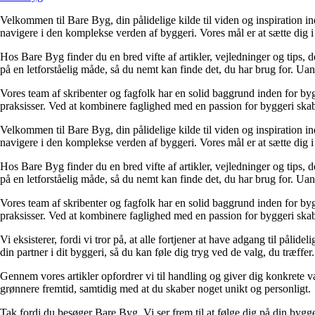
Velkommen til Bare Byg, din pålidelige kilde til viden og inspiration in
navigere i den komplekse verden af byggeri. Vores mål er at sætte dig i 
Hos Bare Byg finder du en bred vifte af artikler, vejledninger og tips, 
på en letforståelig måde, så du nemt kan finde det, du har brug for. Ua
Vores team af skribenter og fagfolk har en solid baggrund inden for byg
praksisser. Ved at kombinere faglighed med en passion for byggeri skabe
Velkommen til Bare Byg, din pålidelige kilde til viden og inspiration in
navigere i den komplekse verden af byggeri. Vores mål er at sætte dig i 
Hos Bare Byg finder du en bred vifte af artikler, vejledninger og tips, 
på en letforståelig måde, så du nemt kan finde det, du har brug for. Ua
Vores team af skribenter og fagfolk har en solid baggrund inden for byg
praksisser. Ved at kombinere faglighed med en passion for byggeri skabe
Vi eksisterer, fordi vi tror på, at alle fortjener at have adgang til pål
din partner i dit byggeri, så du kan føle dig tryg ved de valg, du træffer.
Gennem vores artikler opfordrer vi til handling og giver dig konkrete v
grønnere fremtid, samtidig med at du skaber noget unikt og personligt.
Tak fordi du besøger Bare Byg. Vi ser frem til at følge dig på din bygg