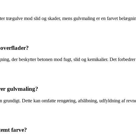
ytter trægulve mod slid og skader, mens gulvmaling er en farvet belægn
noverflader?
ing, der beskytter betonen mod fugt, slid og kemikalier. Det forbedrer 
rer gulvmaling?
den grundigt. Dette kan omfatte rengøring, afslibning, udfyldning af revn
temt farve?