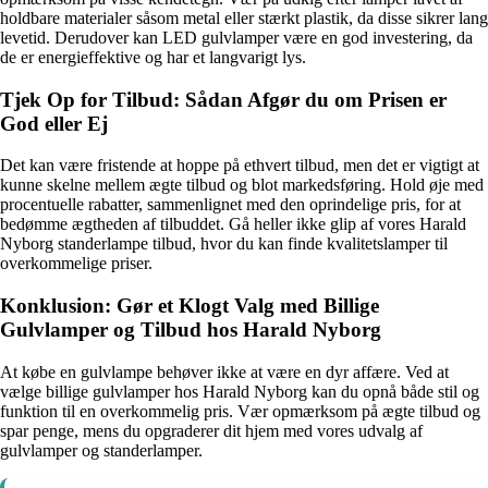
holdbare materialer såsom metal eller stærkt plastik, da disse sikrer lang
levetid. Derudover kan LED gulvlamper være en god investering, da
de er energieffektive og har et langvarigt lys.
Tjek Op for Tilbud: Sådan Afgør du om Prisen er
God eller Ej
Det kan være fristende at hoppe på ethvert tilbud, men det er vigtigt at
kunne skelne mellem ægte tilbud og blot markedsføring. Hold øje med
procentuelle rabatter, sammenlignet med den oprindelige pris, for at
bedømme ægtheden af tilbuddet. Gå heller ikke glip af vores Harald
Nyborg standerlampe tilbud, hvor du kan finde kvalitetslamper til
overkommelige priser.
Konklusion: Gør et Klogt Valg med Billige
Gulvlamper og Tilbud hos Harald Nyborg
At købe en gulvlampe behøver ikke at være en dyr affære. Ved at
vælge billige gulvlamper hos Harald Nyborg kan du opnå både stil og
funktion til en overkommelig pris. Vær opmærksom på ægte tilbud og
spar penge, mens du opgraderer dit hjem med vores udvalg af
gulvlamper og standerlamper.