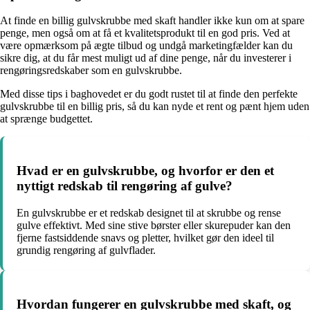
At finde en billig gulvskrubbe med skaft handler ikke kun om at spare
penge, men også om at få et kvalitetsprodukt til en god pris. Ved at
være opmærksom på ægte tilbud og undgå marketingfælder kan du
sikre dig, at du får mest muligt ud af dine penge, når du investerer i
rengøringsredskaber som en gulvskrubbe.
Med disse tips i baghovedet er du godt rustet til at finde den perfekte
gulvskrubbe til en billig pris, så du kan nyde et rent og pænt hjem uden
at sprænge budgettet.
Hvad er en gulvskrubbe, og hvorfor er den et
nyttigt redskab til rengøring af gulve?
En gulvskrubbe er et redskab designet til at skrubbe og rense
gulve effektivt. Med sine stive børster eller skurepuder kan den
fjerne fastsiddende snavs og pletter, hvilket gør den ideel til
grundig rengøring af gulvflader.
Hvordan fungerer en gulvskrubbe med skaft, og