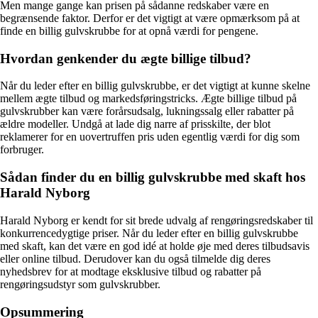
Men mange gange kan prisen på sådanne redskaber være en
begrænsende faktor. Derfor er det vigtigt at være opmærksom på at
finde en billig gulvskrubbe for at opnå værdi for pengene.
Hvordan genkender du ægte billige tilbud?
Når du leder efter en billig gulvskrubbe, er det vigtigt at kunne skelne
mellem ægte tilbud og markedsføringstricks. Ægte billige tilbud på
gulvskrubber kan være forårsudsalg, lukningssalg eller rabatter på
ældre modeller. Undgå at lade dig narre af prisskilte, der blot
reklamerer for en uovertruffen pris uden egentlig værdi for dig som
forbruger.
Sådan finder du en billig gulvskrubbe med skaft hos
Harald Nyborg
Harald Nyborg er kendt for sit brede udvalg af rengøringsredskaber til
konkurrencedygtige priser. Når du leder efter en billig gulvskrubbe
med skaft, kan det være en god idé at holde øje med deres tilbudsavis
eller online tilbud. Derudover kan du også tilmelde dig deres
nyhedsbrev for at modtage eksklusive tilbud og rabatter på
rengøringsudstyr som gulvskrubber.
Opsummering