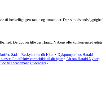
asse til forskellige genstande og situationer. Deres modstandsdygtighed
oldbarhed. Derudover tilbyder Harald Nyborg ofte konkurrencedygtige
Skuffer: Sådan Beskytter du dit Hjem
•
Dykpumper hos Harald
læser: En effektiv varmekilde til dit hjem
•
Alt om Harald Nyborg
ide til Facademaling udendørs
•