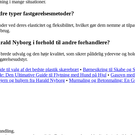
sning i mange situationer.
re typer fastgørelsesmetoder?
er ved deres elasticitet og fleksibilitet, hvilket gør dem nemme at tilp
 brug.
ald Nyborg i forhold til andre forhandlere?
brede udvalg og den høje kvalitet, som sikrer pålidelig ydeevne og h
tgørelsesudstyr.
de til valg af det bedste plastik skærebræt
•
Børnesikring til Skabe og 
: Den Ultimative Guide til Flytning med Hund på Hjul
•
Gasovn med b
jern og huljern fra Harald Nyborg
•
Murmaling og Betonmaling: En Gu
andling.