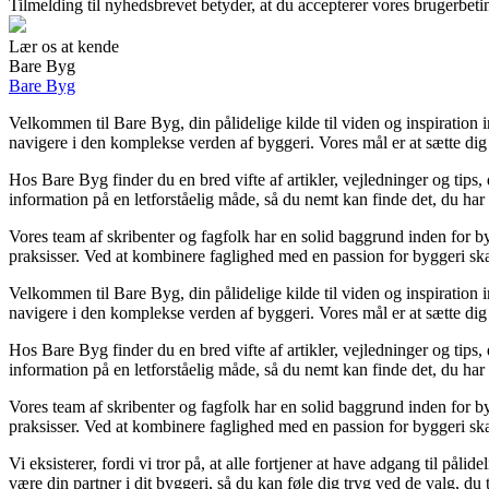
Tilmelding til nyhedsbrevet betyder, at du accepterer vores brugerbet
Lær os at kende
Bare Byg
Bare Byg
Velkommen til Bare Byg, din pålidelige kilde til viden og inspiration i
navigere i den komplekse verden af byggeri. Vores mål er at sætte dig i
Hos Bare Byg finder du en bred vifte af artikler, vejledninger og tips
information på en letforståelig måde, så du nemt kan finde det, du har
Vores team af skribenter og fagfolk har en solid baggrund inden for by
praksisser. Ved at kombinere faglighed med en passion for byggeri ska
Velkommen til Bare Byg, din pålidelige kilde til viden og inspiration i
navigere i den komplekse verden af byggeri. Vores mål er at sætte dig i
Hos Bare Byg finder du en bred vifte af artikler, vejledninger og tips
information på en letforståelig måde, så du nemt kan finde det, du har
Vores team af skribenter og fagfolk har en solid baggrund inden for by
praksisser. Ved at kombinere faglighed med en passion for byggeri ska
Vi eksisterer, fordi vi tror på, at alle fortjener at have adgang til p
være din partner i dit byggeri, så du kan føle dig tryg ved de valg, du t