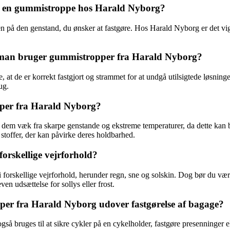
å en gummistroppe hos Harald Nyborg?
på den genstand, du ønsker at fastgøre. Hos Harald Nyborg er det vigtig
r man bruger gummistropper fra Harald Nyborg?
 at de er korrekt fastgjort og strammet for at undgå utilsigtede løsning
ug.
per fra Harald Nyborg?
 dem væk fra skarpe genstande og ekstreme temperaturer, da dette kan 
 stoffer, der kan påvirke deres holdbarhed.
rskellige vejrforhold?
i forskellige vejrforhold, herunder regn, sne og solskin. Dog bør du v
en udsættelse for sollys eller frost.
er fra Harald Nyborg udover fastgørelse af bagage?
 bruges til at sikre cykler på en cykelholder, fastgøre presenninger ell