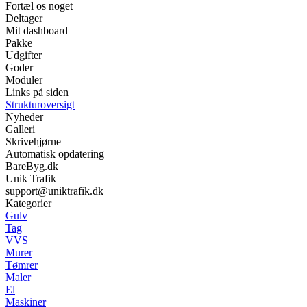
Fortæl os noget
Deltager
Mit dashboard
Pakke
Udgifter
Goder
Moduler
Links på siden
Strukturoversigt
Nyheder
Galleri
Skrivehjørne
Automatisk opdatering
BareByg.dk
Unik Trafik
support@uniktrafik.dk
Kategorier
Gulv
Tag
VVS
Murer
Tømrer
Maler
El
Maskiner