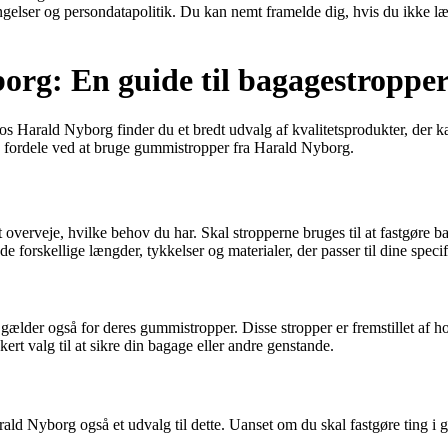
ingelser og persondatapolitik. Du kan nemt framelde dig, hvis du ikke l
g: En guide til bagagestropper 
os Harald Nyborg finder du et bredt udvalg af kvalitetsprodukter, der ka
 fordele ved at bruge gummistropper fra Harald Nyborg.
erveje, hvilke behov du har. Skal stropperne bruges til at fastgøre bagag
forskellige længder, tykkelser og materialer, der passer til dine specif
 gælder også for deres gummistropper. Disse stropper er fremstillet af h
rt valg til at sikre din bagage eller andre genstande.
rald Nyborg også et udvalg til dette. Uanset om du skal fastgøre ting i 