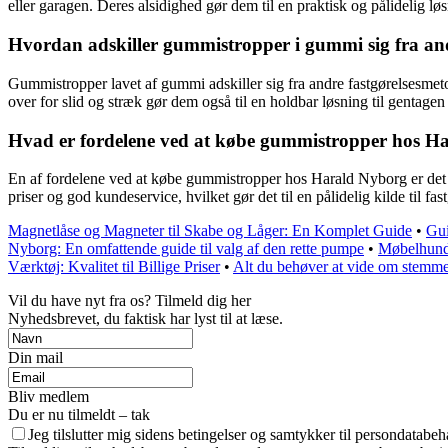
eller garagen. Deres alsidighed gør dem til en praktisk og pålidelig lø
Hvordan adskiller gummistropper i gummi sig fra and
Gummistropper lavet af gummi adskiller sig fra andre fastgørelsesmetod
over for slid og stræk gør dem også til en holdbar løsning til gentagen
Hvad er fordelene ved at købe gummistropper hos Har
En af fordelene ved at købe gummistropper hos Harald Nyborg er det 
priser og god kundeservice, hvilket gør det til en pålidelig kilde til fas
Magnetlåse og Magneter til Skabe og Låger: En Komplet Guide
•
Gui
Nyborg: En omfattende guide til valg af den rette pumpe
•
Møbelhunde
Værktøj: Kvalitet til Billige Priser
•
Alt du behøver at vide om stemme
Vil du have nyt fra os? Tilmeld dig her
Nyhedsbrevet, du faktisk har lyst til at læse.
Din mail
Bliv medlem
Du er nu tilmeldt – tak
Jeg tilslutter mig sidens betingelser og samtykker til persondatabeh