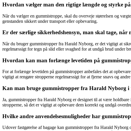
Hvordan vælger man den rigtige længde og styrke p
Når du vælger en gummistroppe, skal du overveje størrelsen og vægten 
genstanden sikkert under transport eller opbevaring.
Er der særlige sikkerhedshensyn, man skal tage, nå
Når du bruger gummistropper fra Harald Nyborg, er det vigtigt at sikre,
regelmæssigt for tegn på slid eller svaghed for at undgå brud under br
Hvordan kan man forlænge levetiden på gummistrop
For at forlænge levetiden på gummistropper anbefales det at opbevare
vigtigt at rengøre stropperne regelmæssigt for at fjerne snavs og andre
Kan man bruge gummistropper fra Harald Nyborg i fo
Ja, gummistropper fra Harald Nyborg er designet til at være holdbare 
stropperne, så det er vigtigt at opbevare dem korrekt og undgå overdrev
Hvilke andre anvendelsesmuligheder har gummistropp
Udover fastgørelse af bagage kan gummistropper fra Harald Nyborg også