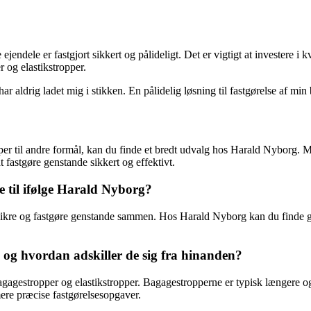
dele er fastgjort sikkert og pålideligt. Det er vigtigt at investere i k
 og elastikstropper.
 aldrig ladet mig i stikken. En pålidelig løsning til fastgørelse af min 
per til andre formål, kan du finde et bredt udvalg hos Harald Nyborg. M
t fastgøre genstande sikkert og effektivt.
 til ifølge Harald Nyborg?
 sikre og fastgøre genstande sammen. Hos Harald Nyborg kan du finde gu
og hvordan adskiller de sig fra hinanden?
agestropper og elastikstropper. Bagagestropperne er typisk længere og v
mere præcise fastgørelsesopgaver.