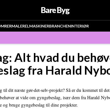
Bare Byg
ØMRER
MALER
EL
MASKINER
BRANCHEN
INTERIØR
g: Alt hvad du behøv
slag fra Harald Nyb
 til dit næste gør-det-selv-projekt? Så er du kommet til det
 behøver at vide om gyngebeslag, især dem fra Harald Nybor
re og bruge gyngebeslag til dine projekter.