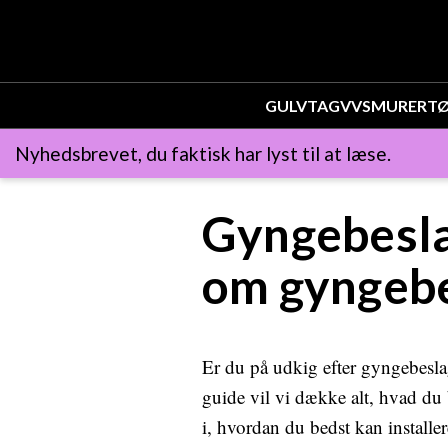
GULV
TAG
VVS
MURER
T
Nyhedsbrevet, du faktisk har lyst til at læse.
Gyngebesla
om gyngebe
Er du på udkig efter gyngebeslag
guide vil vi dække alt, hvad du
i, hvordan du bedst kan installe