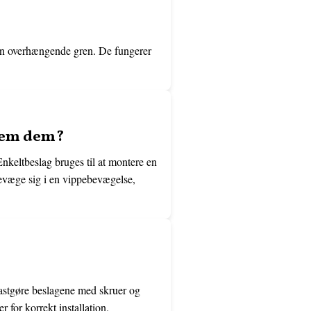
 en overhængende gren. De fungerer
llem dem?
nkeltbeslag bruges til at montere en
bevæge sig i en vippebevægelse,
fastgøre beslagene med skruer og
r for korrekt installation.