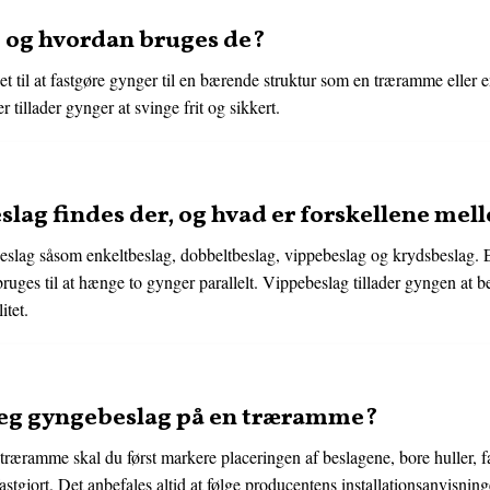
 og hvordan bruges de?
t til at fastgøre gynger til en bærende struktur som en træramme eller
 tillader gynger at svinge frit og sikkert.
slag findes der, og hvad er forskellene me
beslag såsom enkeltbeslag, dobbeltbeslag, vippebeslag og krydsbeslag. E
ruges til at hænge to gynger parallelt. Vippebeslag tillader gyngen at 
itet.
 jeg gyngebeslag på en træramme?
 træramme skal du først markere placeringen af beslagene, bore huller, 
 fastgjort. Det anbefales altid at følge producentens installationsanvisninge