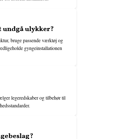
at undgå ulykker?
truktur, bruge passende værktøj og
 vedligeholde gyngeinstallationen
ælger legeredskaber og tilbehør til
rhedsstandarder.
yngebeslag?