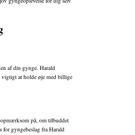
sjov gyngeoplevelse for dig selv
g
den af din gynge. Harald
 vigtigt at holde øje med billige
ære opmærksom på, om tilbuddet
s for gyngebeslag fra Harald