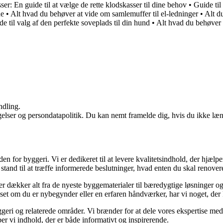
er: En guide til at vælge de rette klodskasser til dine behov
•
Guide ti
de
•
Alt hvad du behøver at vide om samlemuffer til el-ledninger
•
Alt d
il valg af den perfekte soveplads til din hund
•
Alt hvad du behøver 
ndling.
ngelser og persondatapolitik. Du kan nemt framelde dig, hvis du ikke læ
den for byggeri. Vi er dedikeret til at levere kvalitetsindhold, der hjæ
stand til at træffe informerede beslutninger, hvad enten du skal renovere
der dækker alt fra de nyeste byggematerialer til bæredygtige løsninger o
nset om du er nybegynder eller en erfaren håndværker, har vi noget, der
geri og relaterede områder. Vi brænder for at dele vores ekspertise med 
r vi indhold, der er både informativt og inspirerende.