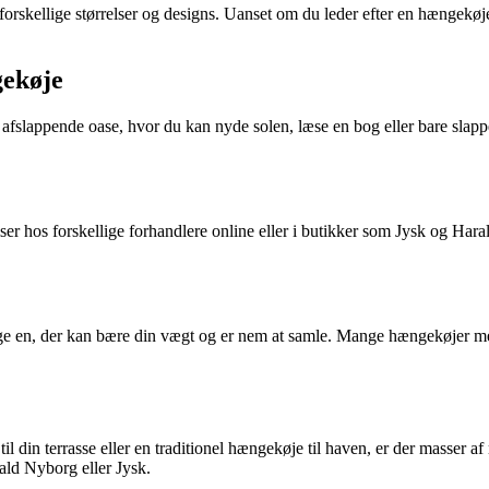
rskellige størrelser og designs. Uanset om du leder efter en hængekøje m
gekøje
 afslappende oase, hvor du kan nyde solen, læse en bog eller bare slap
iser hos forskellige forhandlere online eller i butikker som Jysk og Ha
lge en, der kan bære din vægt og er nem at samle. Mange hængekøjer me
l din terrasse eller en traditionel hængekøje til haven, er der masser a
ald Nyborg eller Jysk.