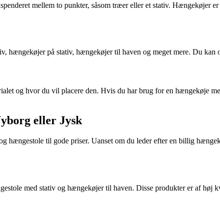
spenderet mellem to punkter, såsom træer eller et stativ. Hængekøjer er p
iv, hængekøjer på stativ, hængekøjer til haven og meget mere. Du kan o
ialet og hvor du vil placere den. Hvis du har brug for en hængekøje med 
yborg eller Jysk
 hængestole til gode priser. Uanset om du leder efter en billig hængek
tole med stativ og hængekøjer til haven. Disse produkter er af høj kval