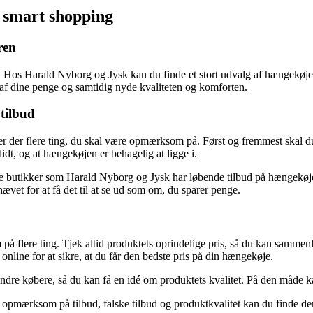
 smart shopping
ren
os Harald Nyborg og Jysk kan du finde et stort udvalg af hængekøjer, 
d af dine penge og samtidig nyde kvaliteten og komforten.
 tilbud
d, er der flere ting, du skal være opmærksom på. Først og fremmest skal
olidt, og at hængekøjen er behagelig at ligge i.
ge butikker som Harald Nyborg og Jysk har løbende tilbud på hængekøj
vet for at få det til at se ud som om, du sparer penge.
å flere ting. Tjek altid produktets oprindelige pris, så du kan sammenli
online for at sikre, at du får den bedste pris på din hængekøje.
dre købere, så du kan få en idé om produktets kvalitet. På den måde kan
e opmærksom på tilbud, falske tilbud og produktkvalitet kan du finde d