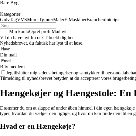
Bare Byg
Kategorier
Gulv
Tag
VVS
Murer
Tømrer
Maler
El
Maskiner
Branchen
Interiør
Min konto
Opret profil
Mailnyt
Vil du have nyt fra os? Tilmeld dig her
Nyhedsbrevet, du faktisk har lyst til at læse.
Din mail
Bliv medlem
Jeg tilslutter mig sidens betingelser og samtykker til persondatabeha
Tilmelding til nyhedsbrevet betyder, at du accepterer vores brugerbeti
Hængekøjer og Hængestole: En 
Drømmer du om at slappe af under åben himmel i din egen hængekøje ell
typer, hvordan du vælger den rigtige, og hvor du kan finde dem til en g
Hvad er en Hængekøje?