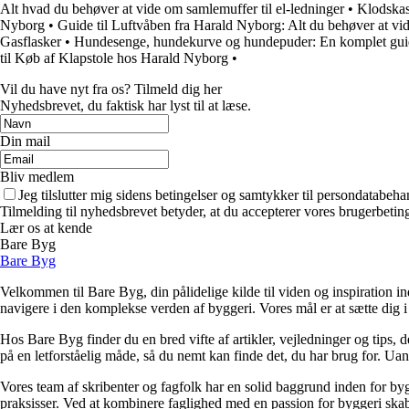
Alt hvad du behøver at vide om samlemuffer til el-ledninger
•
Klodskass
Nyborg
•
Guide til Luftvåben fra Harald Nyborg: Alt du behøver at vi
Gasflasker
•
Hundesenge, hundekurve og hundepuder: En komplet guide t
til Køb af Klapstole hos Harald Nyborg
•
Vil du have nyt fra os? Tilmeld dig her
Nyhedsbrevet, du faktisk har lyst til at læse.
Din mail
Bliv medlem
Jeg tilslutter mig sidens betingelser og samtykker til persondatabeha
Tilmelding til nyhedsbrevet betyder, at du accepterer vores brugerbeti
Lær os at kende
Bare Byg
Bare Byg
Velkommen til Bare Byg, din pålidelige kilde til viden og inspiration in
navigere i den komplekse verden af byggeri. Vores mål er at sætte dig i 
Hos Bare Byg finder du en bred vifte af artikler, vejledninger og tips, 
på en letforståelig måde, så du nemt kan finde det, du har brug for. Ua
Vores team af skribenter og fagfolk har en solid baggrund inden for byg
praksisser. Ved at kombinere faglighed med en passion for byggeri skabe