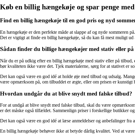
Køb en billig hængekøje og spar penge med
Find en billig hængekøje til en god pris og nyd somme
En hængekøje er den perfekte måde at slappe af og nyde sommeren på. H
Det er vigtigt at finde en billig hængekøje, så du kan få mest muligt u
Sådan finder du billige hængekøjer med stativ eller på
Når du er på udkig efter en billig hængekøje med stativ eller på tilbu
bør kvaliteten ikke være det. Tjek materialerne, sørg for at stativet er s
Det kan også være en god idé at holde øje med tilbud og udsalg. Man
være opmærksom på, om tilbuddet er ægte, eller om prisen er kunstigt hæ
Hvordan undgår du at blive snydt med falske tilbud?
For at undgå at blive snydt med falske tilbud, skal du være opmærksom p
er det måske også tilfældet. Sammenlign priser i forskellige butikker og 
Det kan også være en god idé at læse anmeldelser og anbefalinger fra an
En billig hængekøje behøver ikke at betyde dårlig kvalitet. Ved at vær