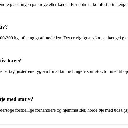
t ændre placeringen på kroge eller kæder. For optimal komfort bør hæn
tiv?
0-200 kg, afhængigt af modellen. Det er vigtigt at sikre, at hængekøje
tiv have?
r tag, justerbare ryglæn for at kunne fungere som stol, lommer til op
je med stativ?
undersøge forskellige forhandlere og hjemmesider, holde øje med udsal