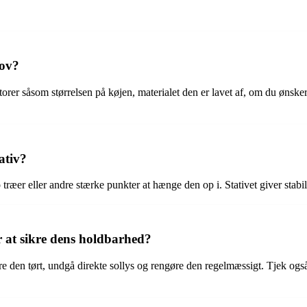
hov?
torer såsom størrelsen på køjen, materialet den er lavet af, om du ønske
ativ?
ræer eller andre stærke punkter at hænge den op i. Stativet giver stabilit
 at sikre dens holdbarhed?
e den tørt, undgå direkte sollys og rengøre den regelmæssigt. Tjek også f