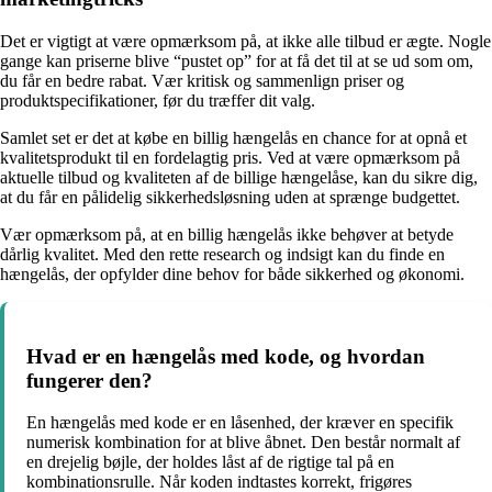
Det er vigtigt at være opmærksom på, at ikke alle tilbud er ægte. Nogle
gange kan priserne blive “pustet op” for at få det til at se ud som om,
du får en bedre rabat. Vær kritisk og sammenlign priser og
produktspecifikationer, før du træffer dit valg.
Samlet set er det at købe en billig hængelås en chance for at opnå et
kvalitetsprodukt til en fordelagtig pris. Ved at være opmærksom på
aktuelle tilbud og kvaliteten af de billige hængelåse, kan du sikre dig,
at du får en pålidelig sikkerhedsløsning uden at sprænge budgettet.
Vær opmærksom på, at en billig hængelås ikke behøver at betyde
dårlig kvalitet. Med den rette research og indsigt kan du finde en
hængelås, der opfylder dine behov for både sikkerhed og økonomi.
Hvad er en hængelås med kode, og hvordan
fungerer den?
En hængelås med kode er en låsenhed, der kræver en specifik
numerisk kombination for at blive åbnet. Den består normalt af
en drejelig bøjle, der holdes låst af de rigtige tal på en
kombinationsrulle. Når koden indtastes korrekt, frigøres