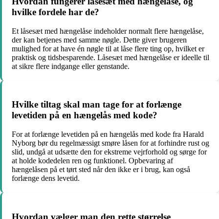
Hvordan fungerer låsesæt med hængelåse, og
hvilke fordele har de?
Et låsesæt med hængelåse indeholder normalt flere hængelåse,
der kan betjenes med samme nøgle. Dette giver brugeren
mulighed for at have én nøgle til at låse flere ting op, hvilket er
praktisk og tidsbesparende. Låsesæt med hængelåse er ideelle til
at sikre flere indgange eller genstande.
Hvilke tiltag skal man tage for at forlænge
levetiden på en hængelås med kode?
For at forlænge levetiden på en hængelås med kode fra Harald
Nyborg bør du regelmæssigt smøre låsen for at forhindre rust og
slid, undgå at udsætte den for ekstreme vejrforhold og sørge for
at holde kodedelen ren og funktionel. Opbevaring af
hængelåsen på et tørt sted når den ikke er i brug, kan også
forlænge dens levetid.
Hvordan vælger man den rette størrelse