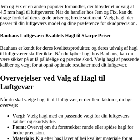
Jem og Fix er en anden populær forhandler, der tilbyder et udvalg af
4,5 mm hagl til luftgeværer. Når du handler hos Jem og Fix, kan du
drage fordel af deres gode priser og brede sortiment. Vælg hagl, der
passer til din luftgeværs model og dine præference for skudpræcision.
Bauhaus Luftgevær: Kvalitets Hagl til Skarpe Priser
Bauhaus er kendt for deres kvalitetsprodukter, og deres udvalg af hagl
til luftgeværer skuffer ikke. Når du køber hagl hos Bauhaus, kan du
være sikker på at få pålidelige og præcise skud. Vælg hagl af passende
kaliber og vægt for at opnå optimale resultater med dit luftgevær.
Overvejelser ved Valg af Hagl til
Luftgevær
Når du skal vælge hagl til dit luftgevær, er der flere faktorer, du bør
overveje:
Vægt:
Vælg hagl med en passende vægt for din luftgeværs
kaliber og skudstyrke.
Form:
Overvej om du foretrækker runde eller spidse hagl for
bedre præcision.
Materiale:
Kig efter hagl lavet af høj kvalitet materiale for at