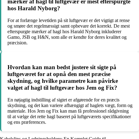
mærker af hagl til luftgevær er mest efterspurgte
hos Harald Nyborg?
For at forlænge levetiden på sit luftgevær er det vigtigt at rense
og smøre det regelmæssigt samt opbevare det korrekt. De mest
efterspurgte mærker af hagl hos Harald Nyborg inkluderer
Gamo, JSB og H&N, som alle er kendte for deres kvalitet og
præcision.
Hvordan kan man bedst justere sit sigte på
luftgeværet for at opnå den mest præcise
skydning, og hvilke parametre kan påvirke
valget af hagl til luftgevær hos Jem og Fix?
En nøjagtig indstilling af sigtet er afgørende for en præcis
skydning, og det kan variere afhængigt af haglets vægt, form og
materiale. Hos Jem og Fix kan man få professionel rådgivning
til at vælge det rette hagl baseret på luftgeværets specifikationer
og ens præferences.
Kabelclips og Ledningsholdere: En Komplet Guide til