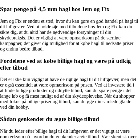
Spar penge på 4,5 mm hagl hos Jem og Fix
Jem og Fix er endnu et sted, hvor du kan gøre en god handel på hagl til
dit luftgevær. Ved at holde øje med tilbudene hos Jem og Fix kan du
sikre dig, at du altid har de nødvendige forsyninger til din
skydepraksis. Det er vigtigt at være opmærksom på de særlige
kampagner, der giver dig mulighed for at købe hagl til nedsatte priser
og endnu bedre tilbud.
Fordelene ved at købe billige hagl og være på udkig
efter tilbud
Det er ikke kun vigtigt at have de rigtige hagl til dit luftgevær, men det
er også essentielt at være opmærksom på prisen. Ved at investere tid i
at finde billige produkter og udnytte tilbud, kan du spare penge i det
lange løb og få mest muligt ud af din skydeoplevelse. Når du shopper
med fokus på billige priser og tilbud, kan du øge din samlede glæde
ved din hobby.
Sådan genkender du ægte billige tilbud
Når du leder efter billige hagl til dit luftgevær, er det vigtigt at være
opmærksom på, hvordan du genkender ægte tilbud. Vær skeptisk over