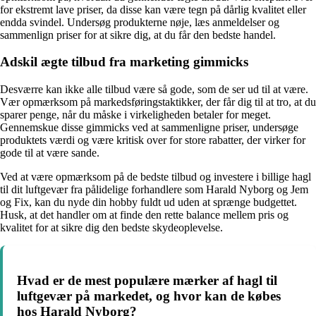
for ekstremt lave priser, da disse kan være tegn på dårlig kvalitet eller
endda svindel. Undersøg produkterne nøje, læs anmeldelser og
sammenlign priser for at sikre dig, at du får den bedste handel.
Adskil ægte tilbud fra marketing gimmicks
Desværre kan ikke alle tilbud være så gode, som de ser ud til at være.
Vær opmærksom på markedsføringstaktikker, der får dig til at tro, at du
sparer penge, når du måske i virkeligheden betaler for meget.
Gennemskue disse gimmicks ved at sammenligne priser, undersøge
produktets værdi og være kritisk over for store rabatter, der virker for
gode til at være sande.
Ved at være opmærksom på de bedste tilbud og investere i billige hagl
til dit luftgevær fra pålidelige forhandlere som Harald Nyborg og Jem
og Fix, kan du nyde din hobby fuldt ud uden at sprænge budgettet.
Husk, at det handler om at finde den rette balance mellem pris og
kvalitet for at sikre dig den bedste skydeoplevelse.
Hvad er de mest populære mærker af hagl til
luftgevær på markedet, og hvor kan de købes
hos Harald Nyborg?