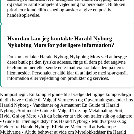
og rabatter samt kompetent vejledning fra personalet. Butikken
prioriterer kundetilfredshed og ønsker at give en positiv
handelsoplevelse.
Hvordan kan jeg kontakte Harald Nyborg
Nykøbing Mors for yderligere information?
Du kan kontakte Harald Nyborg Nykøbing Mors ved at besøge
deres butik på den fysiske adresse, ringe til dem på det angivne
telefonnummer eller sende en e-mail via kontaktsiden på deres
hjemmeside. Personalet er altid klar til at hjælpe med spørgsmål,
information eller vejledning om produkter og services.
Komposthegn: En komplet guide til at vælge det rigtige komposthegn
til din have
•
Guide til Valg af Varmeovn og Opvarmningsmetoder hos
Harald Nyborg
•
Vandhaner og Armaturer: En Guide til Harald
Nyborgs Sortiment
•
Guide til Valg af Træ- og Metalmaling: Sort,
Hvid, Grå og Mere
•
Alt du behøver at vide om trailer stik og adaptere
•
Guide til Træningsudstyr hos Harald Nyborg
•
Muldvarpesaks og
Fælder fra Harald Nyborg: Effektive Metoder til at Bekæmpe
Muldvarpe
•
Alt du behøver at vide om Myrelokkedåser fra Harald