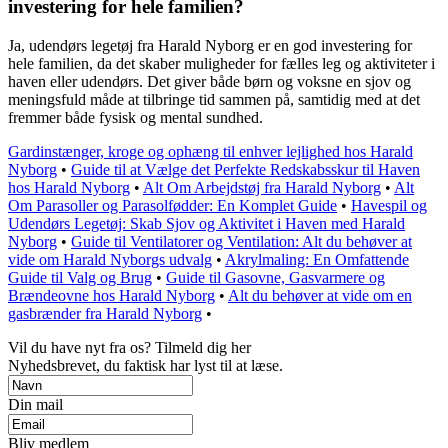
investering for hele familien?
Ja, udendørs legetøj fra Harald Nyborg er en god investering for
hele familien, da det skaber muligheder for fælles leg og aktiviteter i
haven eller udendørs. Det giver både børn og voksne en sjov og
meningsfuld måde at tilbringe tid sammen på, samtidig med at det
fremmer både fysisk og mental sundhed.
Gardinstænger, kroge og ophæng til enhver lejlighed hos Harald
Nyborg
•
Guide til at Vælge det Perfekte Redskabsskur til Haven
hos Harald Nyborg
•
Alt Om Arbejdstøj fra Harald Nyborg
•
Alt
Om Parasoller og Parasolfødder: En Komplet Guide
•
Havespil og
Udendørs Legetøj: Skab Sjov og Aktivitet i Haven med Harald
Nyborg
•
Guide til Ventilatorer og Ventilation: Alt du behøver at
vide om Harald Nyborgs udvalg
•
Akrylmaling: En Omfattende
Guide til Valg og Brug
•
Guide til Gasovne, Gasvarmere og
Brændeovne hos Harald Nyborg
•
Alt du behøver at vide om en
gasbrænder fra Harald Nyborg
•
Vil du have nyt fra os? Tilmeld dig her
Nyhedsbrevet, du faktisk har lyst til at læse.
Din mail
Bliv medlem