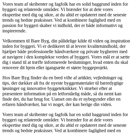
Vores team af skribenter og fagfolk har en solid baggrund inden for
byggeri og relaterede områder. Vi brænder for at dele vores
ekspertise med dig og sikre, at du altid er opdateret med de seneste
trends og bedste praksisser. Ved at kombinere faglighed med en
passion for byggeri skaber vi indhold, der er både informativt og
inspirerende.
Velkommen til Bare Byg, din pålidelige kilde til viden og inspiration
inden for byggeri. Vi er dedikeret til at levere kvalitetsindhold, der
hjælper både professionelle håndværkere og private bygherrer med
at navigere i den komplekse verden af byggeri. Vores mål er at sætte
dig i stand til at træffe informerede beslutninger, hvad enten du skal
renovere dit hjem eller igangsætte et større byggeprojekt.
Hos Bare Byg finder du en bred vifte af artikler, vejledninger og
tips, der dækker alt fra de nyeste byggematerialer til bæredygtige
løsninger og innovative byggeteknikker. Vi stræber efter at
præsentere information på en letforståelig måde, så du nemt kan
finde det, du har brug for. Uanset om du er nybegynder eller en
erfaren håndværker, har vi noget, der kan berige din viden.
Vores team af skribenter og fagfolk har en solid baggrund inden for
byggeri og relaterede områder. Vi brænder for at dele vores
ekspertise med dig og sikre, at du altid er opdateret med de seneste
trends og bedste praksisser. Ved at kombinere faglighed med en