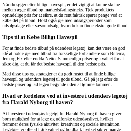
Når du søger efter billige havespil, er det vigtigt at kunne skelne
mellem ægte tilbud og markedsføringstricks. Tjek produktets
oprindelige pris for at sikre, at du rent faktisk sparer penge ved at
købe det på tilbud. Hold også øje med udsalgsperioder som
udsalgsdage eller sæsonudsalg, hvor du kan finde ekstra gode tilbud.
Tips til at Købe Billigt Havespil
For at finde bedste tilbud på udendørs legetøj, kan det være en god
idé at holde øje med tilbud fra forskellige forhandlere som Biltema,
Jem og Fix eller endda Netto. Sammenlign priser og kvalitet for at
sikre dig, at du får det bedste havespil til den bedste pris.
Med disse tips og strategier er du godt rustet til at finde billige
havespil og udendørs legetøj til gode tilbud. Gå på jagt efter de
bedste priser og lad legen begynde uden at tømme lommen.
Hvad er fordelene ved at investere i udendørs legetøj
fra Harald Nyborg til haven?
At investere i udendørs legetøj fra Harald Nyborg til haven giver
børn mulighed for at lege og udforske udendørslivet, hvilket
fremmer deres fysiske aktivitet, kreativitet og sociale interaktion.
Legetøjet er ofte af høj kvalitet og holdbart, hvilket sikrer mange