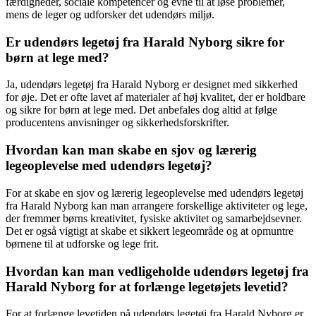
færdigheder, sociale kompetencer og evne til at løse problemer,
mens de leger og udforsker det udendørs miljø.
Er udendørs legetøj fra Harald Nyborg sikre for
børn at lege med?
Ja, udendørs legetøj fra Harald Nyborg er designet med sikkerhed
for øje. Det er ofte lavet af materialer af høj kvalitet, der er holdbare
og sikre for børn at lege med. Det anbefales dog altid at følge
producentens anvisninger og sikkerhedsforskrifter.
Hvordan kan man skabe en sjov og lærerig
legeoplevelse med udendørs legetøj?
For at skabe en sjov og lærerig legeoplevelse med udendørs legetøj
fra Harald Nyborg kan man arrangere forskellige aktiviteter og lege,
der fremmer børns kreativitet, fysiske aktivitet og samarbejdsevner.
Det er også vigtigt at skabe et sikkert legeområde og at opmuntre
børnene til at udforske og lege frit.
Hvordan kan man vedligeholde udendørs legetøj fra
Harald Nyborg for at forlænge legetøjets levetid?
For at forlænge levetiden på udendørs legetøj fra Harald Nyborg er