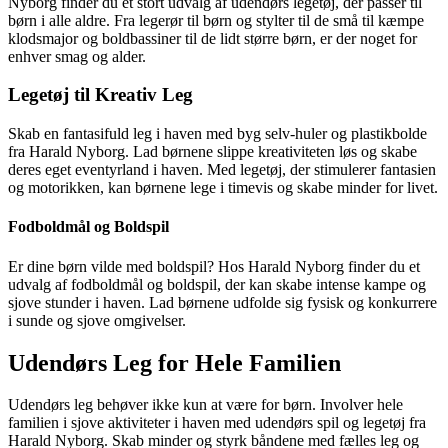
Nyborg finder du et stort udvalg af udendørs legetøj, der passer til
børn i alle aldre. Fra legerør til børn og stylter til de små til kæmpe
klodsmajor og boldbassiner til de lidt større børn, er der noget for
enhver smag og alder.
Legetøj til Kreativ Leg
Skab en fantasifuld leg i haven med byg selv-huler og plastikbolde
fra Harald Nyborg. Lad børnene slippe kreativiteten løs og skabe
deres eget eventyrland i haven. Med legetøj, der stimulerer fantasien
og motorikken, kan børnene lege i timevis og skabe minder for livet.
Fodboldmål og Boldspil
Er dine børn vilde med boldspil? Hos Harald Nyborg finder du et
udvalg af fodboldmål og boldspil, der kan skabe intense kampe og
sjove stunder i haven. Lad børnene udfolde sig fysisk og konkurrere
i sunde og sjove omgivelser.
Udendørs Leg for Hele Familien
Udendørs leg behøver ikke kun at være for børn. Involver hele
familien i sjove aktiviteter i haven med udendørs spil og legetøj fra
Harald Nyborg. Skab minder og styrk båndene med fælles leg og