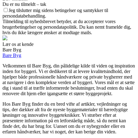
Du er nu tilmeldt – tak
Jeg tilslutter mig sidens betingelser og samtykker til
persondatabehandling.
Tilmelding til nyhedsbrevet betyder, at du accepterer vores
brugerbetingelser og persondatapolitik. Du kan nemt framelde dig,
hvis du ikke længere ønsker at modtage mails.
Lær os at kende
Bare Byg
Bare Byg
Velkommen til Bare Byg, din pålidelige kilde til viden og inspiration
inden for byggeri. Vi er dedikeret til at levere kvalitetsindhold, der
hjælper både professionelle håndværkere og private bygherrer med
at navigere i den komplekse verden af byggeri. Vores mål er at sætte
dig i stand til at træffe informerede beslutninger, hvad enten du skal
renovere dit hjem eller igangsætte et større byggeprojekt.
Hos Bare Byg finder du en bred vifte af artikler, vejledninger og
tips, der dækker alt fra de nyeste byggematerialer til bæredygtige
løsninger og innovative byggeteknikker. Vi stræber efter at
præsentere information på en letforståelig måde, så du nemt kan
finde det, du har brug for. Uanset om du er nybegynder eller en
erfaren håndværker, har vi noget, der kan berige din viden.