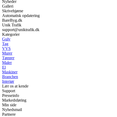
Nyheder
Galleri
Skrivehjørne
Automatisk opdatering
BareByg.dk
Unik Trafik
support@uniktrafik.dk
Kategorier
Gulv
Tag
VVS
Murer
Tømrer
Maler
El
Maskiner
Branchen
Interiør
Lær os at kende
Support
Presseinfo
Markedsføring
Min side
Nyhedsmail
Partnere