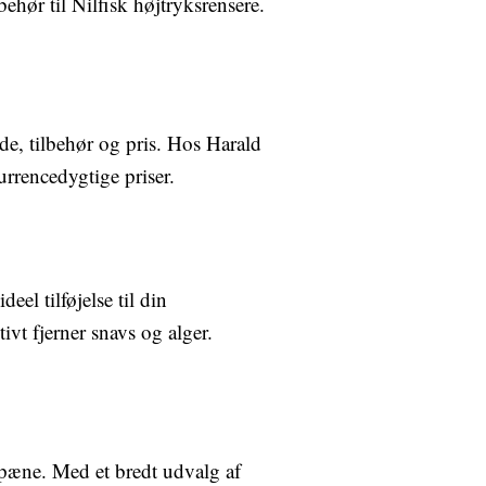
ehør til Nilfisk højtryksrensere.
de, tilbehør og pris. Hos Harald
urrencedygtige priser.
eel tilføjelse til din
vt fjerner snavs og alger.
 pæne. Med et bredt udvalg af