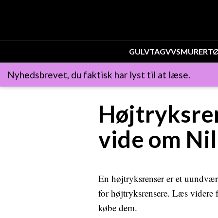
GULV
TAG
VVS
MURER
T
Nyhedsbrevet, du faktisk har lyst til at læse.
Højtryksren
vide om Nil
En højtryksrenser er et uundværl
for højtryksrensere. Læs videre 
købe dem.