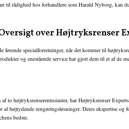
hør til rådighed hos forhandlere som Harald Nyborg, kan du 
versigt over Højtryksrenser E
de førende specialforretninger, når det kommer til højtryksr
produkter og enestående service har gjort dem til et af de m
n af to højtryksrenserentusiaster, har Højtryksrenser Expert
ør af højtydende rengøringsløsninger. Deres ekspertise og 
nchens bedste.