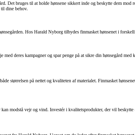
ård. Det bruges til at holde hønsene sikkert inde og beskytte dem mod 
 til dine behov.
hønsegården. Hos Harald Nyborg tilbydes finmasket hønsenet i forskellige
je med deres kampagner og spar penge på at sikre din hønsegård med kv
åde størrelsen på nettet og kvaliteten af materialet. Finmasket hønsenet e
kan modstå vejr og vind. Investér i kvalitetsprodukter, der vil beskytte