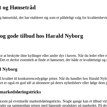
t og Hønsetråd
hønsetråd, der har etableret sig som et pålideligt valg for kvalitetsbevi
g og gode tilbud hos Harald Nyborg
 at beskytte dine kyllinger eller andre dyr i haven. Når du leder efter et
Det er derfor essentielt at finde et hønsenet, der både er kvalitetsrigt o
ld Nyborg
d kvalitet til konkurrencedygtige priser. Når du handler hos Harald Nybo
 Det er også en god idé at abonnere på deres nyhedsbrev eller følge dem p
 markedsføringstricks
ksom på eventuelle markedsføringstricks. Nogle gange kan et tilbud virke 
under og sammenlign prisen med lignende produkter på markedet. På den 