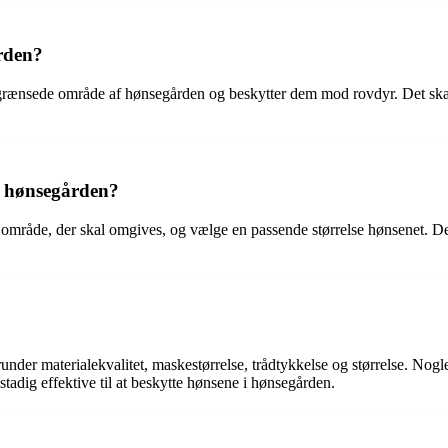
ården?
t afgrænsede område af hønsegården og beskytter dem mod rovdyr. Det sk
il hønsegården?
 område, der skal omgives, og vælge en passende størrelse hønsenet. Det
erunder materialekvalitet, maskestørrelse, trådtykkelse og størrelse. N
dig effektive til at beskytte hønsene i hønsegården.