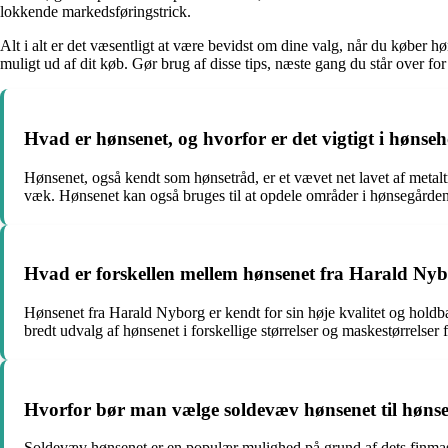
lokkende markedsføringstrick.
Alt i alt er det væsentligt at være bevidst om dine valg, når du køber 
muligt ud af dit køb. Gør brug af disse tips, næste gang du står over for 
Hvad er hønsenet, og hvorfor er det vigtigt i hønse
Hønsenet, også kendt som hønsetråd, er et vævet net lavet af metaltr
væk. Hønsenet kan også bruges til at opdele områder i hønsegården 
Hvad er forskellen mellem hønsenet fra Harald N
Hønsenet fra Harald Nyborg er kendt for sin høje kvalitet og holdba
bredt udvalg af hønsenet i forskellige størrelser og maskestørrelse
Hvorfor bør man vælge soldevæv hønsenet til høns
Soldevæv hønsenet er en populær mulighed på grund af dets finmaske