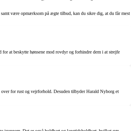
rg samt være opmærksom på ægte tilbud, kan du sikre dig, at du får mest
ld for at beskytte hønsene mod rovdyr og forhindre dem i at strejfe
e over for rust og vejrforhold. Desuden tilbyder Harald Nyborg et
e igennem. Det er også holdbart og langtidsholdbart, hvilket gør