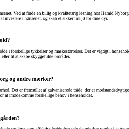
hønsenet. Ved at finde en billig og kvalitetsrig løsning hos Harald Nybo
at investere i hønsenet, og skab et sikkert miljø for dine dyr.
hold?
åde i forskellige tykkelser og maskestørrelser. Det er vigtigt i hønseho
eller til at skabe skyggefulde områder.
yborg og andre mærker?
rhed. Det er fremstillet af galvaniserede tråde, der er modstandsdygtig
r for at imødekomme forskellige behov i hønseholdet.
egården?
de struktur, som effektivt forhindrer selv de mindste rovdyr i at træng