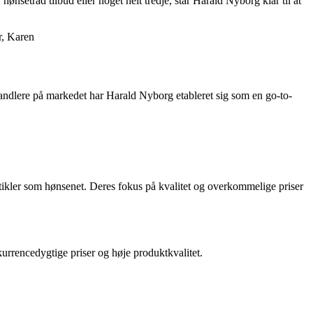
nsetråd tilbud eller noget helt tredje, står Harald Nyborg klar til at
r, Karen
handlere på markedet har Harald Nyborg etableret sig som en go-to-
artikler som hønsenet. Deres fokus på kvalitet og overkommelige priser
rrencedygtige priser og høje produktkvalitet.