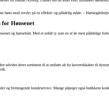
nsenet fra Harald Nyborg. Uanset om du leder efter finmasket hønsenet, hø
ne høns mod rovdyr på en effektiv og pålidelig måde. – Hønsegårdseje
 for Hønsenet
nsenet og hønsetråd. Med et solidt ry som en af de mest pålidelige for
en udvidet deres sortiment til at omfatte alt fra haveredskaber til dyre
folk.
tider og fremragende kundeservice. Mange påpeger også butikkens konku