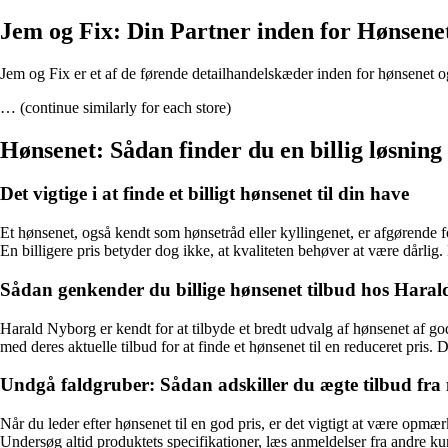
Jem og Fix: Din Partner inden for Hønsene
Jem og Fix er et af de førende detailhandelskæder inden for hønsenet og 
… (continue similarly for each store)
Hønsenet: Sådan finder du en billig løsnin
Det vigtige i at finde et billigt hønsenet til din have
Et hønsenet, også kendt som hønsetråd eller kyllingenet, er afgørende for
En billigere pris betyder dog ikke, at kvaliteten behøver at være dårlig. 
Sådan genkender du billige hønsenet tilbud hos Hara
Harald Nyborg er kendt for at tilbyde et bredt udvalg af hønsenet af go
med deres aktuelle tilbud for at finde et hønsenet til en reduceret pris.
Undgå faldgruber: Sådan adskiller du ægte tilbud fra
Når du leder efter hønsenet til en god pris, er det vigtigt at være opmær
Undersøg altid produktets specifikationer, læs anmeldelser fra andre k