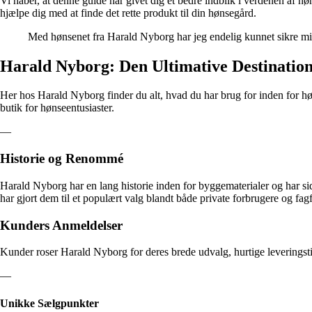
Vi håber, at denne guide har givet dig et bedre indblik i verdenen af hø
hjælpe dig med at finde det rette produkt til din hønsegård.
Med hønsenet fra Harald Nyborg har jeg endelig kunnet sikre mi
Harald Nyborg: Den Ultimative Destination
Her hos Harald Nyborg finder du alt, hvad du har brug for inden for hø
butik for hønseentusiaster.
—
Historie og Renommé
Harald Nyborg har en lang historie inden for byggematerialer og har sid
har gjort dem til et populært valg blandt både private forbrugere og fag
Kunders Anmeldelser
Kunder roser Harald Nyborg for deres brede udvalg, hurtige leverings
—
Unikke Sælgpunkter