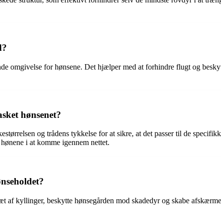
d?
nde omgivelse for hønsene. Det hjælper med at forhindre flugt og beskytte
asket hønsenet?
estørrelsen og trådens tykkelse for at sikre, at det passer til de speci
re hønene i at komme igennem nettet.
nseholdet?
dræt af kyllinger, beskytte hønsegården mod skadedyr og skabe afskærme