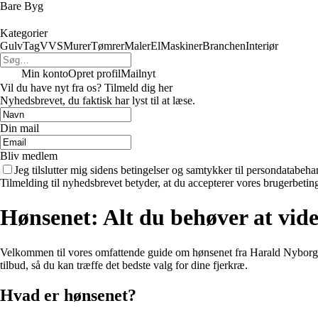
Bare Byg
Kategorier
Gulv
Tag
VVS
Murer
Tømrer
Maler
El
Maskiner
Branchen
Interiør
Min konto
Opret profil
Mailnyt
Vil du have nyt fra os? Tilmeld dig her
Nyhedsbrevet, du faktisk har lyst til at læse.
Din mail
Bliv medlem
Jeg tilslutter mig sidens betingelser og samtykker til persondatabeha
Tilmelding til nyhedsbrevet betyder, at du accepterer vores brugerbeti
Hønsenet: Alt du behøver at vi
Velkommen til vores omfattende guide om hønsenet fra Harald Nyborg. Hvi
tilbud, så du kan træffe det bedste valg for dine fjerkræ.
Hvad er hønsenet?