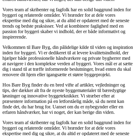
Vores team af skribenter og fagfolk har en solid baggrund inden for
byggeri og relaterede områder. Vi brænder for at dele vores
ekspertise med dig og sikre, at du altid er opdateret med de seneste
trends og bedste praksisser. Ved at kombinere faglighed med en
passion for byggeri skaber vi indhold, der er både informativt og
inspirerende.
Velkommen til Bare Byg, din pålidelige kilde til viden og inspiration
inden for byggeri. Vi er dedikeret til at levere kvalitetsindhold, der
hjælper både professionelle håndværkere og private bygherrer med
at navigere i den komplekse verden af byggeri. Vores mål er at sætte
dig i stand til at træffe informerede beslutninger, hvad enten du skal
renovere dit hjem eller igangsætte et større byggeprojekt.
Hos Bare Byg finder du en bred vifte af artikler, vejledninger og
tips, der dækker alt fra de nyeste byggematerialer til bæredygtige
løsninger og innovative byggeteknikker. Vi stræber efter at
præsentere information på en letforståelig måde, så du nemt kan
finde det, du har brug for. Uanset om du er nybegynder eller en
erfaren håndværker, har vi noget, der kan berige din viden.
Vores team af skribenter og fagfolk har en solid baggrund inden for
byggeri og relaterede områder. Vi brænder for at dele vores
ekspertise med dig og sikre, at du altid er opdateret med de seneste