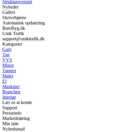
Strukturoversigt
Nyheder
Galleri
Skrivehjørne
Automatisk opdatering
BareByg.dk
Unik Trafik
support@uniktrafik.dk
Kategorier
Gulv
Tag
VVS
Murer
Tømrer
Maler
El
Maskiner
Branchen
Interiør
Lær os at kende
Support
Presseinfo
Markedsføring
Min side
Nyhedsmail