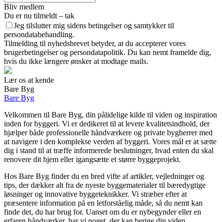
Bliv medlem
Du er nu tilmeldt – tak
Jeg tilslutter mig sidens betingelser og samtykker til
persondatabehandling.
Tilmelding til nyhedsbrevet betyder, at du accepterer vores
brugerbetingelser og persondatapolitik. Du kan nemt framelde dig,
hvis du ikke længere ønsker at modtage mails.
Lær os at kende
Bare Byg
Bare Byg
Velkommen til Bare Byg, din pålidelige kilde til viden og inspiration
inden for byggeri. Vi er dedikeret til at levere kvalitetsindhold, der
hjælper både professionelle håndværkere og private bygherrer med
at navigere i den komplekse verden af byggeri. Vores mål er at sætte
dig i stand til at træffe informerede beslutninger, hvad enten du skal
renovere dit hjem eller igangsætte et større byggeprojekt.
Hos Bare Byg finder du en bred vifte af artikler, vejledninger og
tips, der dækker alt fra de nyeste byggematerialer til bæredygtige
løsninger og innovative byggeteknikker. Vi stræber efter at
præsentere information på en letforståelig måde, så du nemt kan
finde det, du har brug for. Uanset om du er nybegynder eller en
erfaren håndværker, har vi noget, der kan berige din viden.