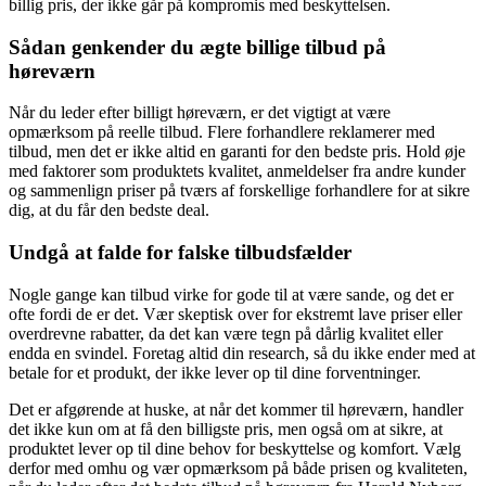
billig pris, der ikke går på kompromis med beskyttelsen.
Sådan genkender du ægte billige tilbud på
høreværn
Når du leder efter billigt høreværn, er det vigtigt at være
opmærksom på reelle tilbud. Flere forhandlere reklamerer med
tilbud, men det er ikke altid en garanti for den bedste pris. Hold øje
med faktorer som produktets kvalitet, anmeldelser fra andre kunder
og sammenlign priser på tværs af forskellige forhandlere for at sikre
dig, at du får den bedste deal.
Undgå at falde for falske tilbudsfælder
Nogle gange kan tilbud virke for gode til at være sande, og det er
ofte fordi de er det. Vær skeptisk over for ekstremt lave priser eller
overdrevne rabatter, da det kan være tegn på dårlig kvalitet eller
endda en svindel. Foretag altid din research, så du ikke ender med at
betale for et produkt, der ikke lever op til dine forventninger.
Det er afgørende at huske, at når det kommer til høreværn, handler
det ikke kun om at få den billigste pris, men også om at sikre, at
produktet lever op til dine behov for beskyttelse og komfort. Vælg
derfor med omhu og vær opmærksom på både prisen og kvaliteten,