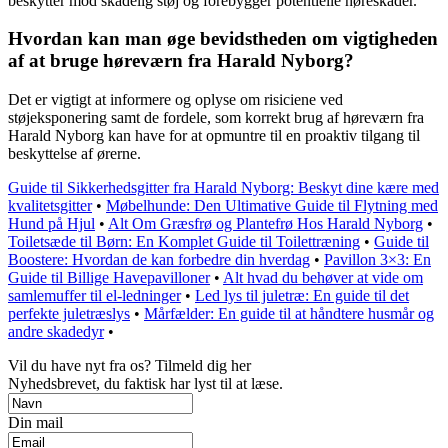
beskytter mod skadelig støj og forebygger potentielle høreskader.
Hvordan kan man øge bevidstheden om vigtigheden
af at bruge høreværn fra Harald Nyborg?
Det er vigtigt at informere og oplyse om risiciene ved
støjeksponering samt de fordele, som korrekt brug af høreværn fra
Harald Nyborg kan have for at opmuntre til en proaktiv tilgang til
beskyttelse af ørerne.
Guide til Sikkerhedsgitter fra Harald Nyborg: Beskyt dine kære med
kvalitetsgitter
•
Møbelhunde: Den Ultimative Guide til Flytning med
Hund på Hjul
•
Alt Om Græsfrø og Plantefrø Hos Harald Nyborg
•
Toiletsæde til Børn: En Komplet Guide til Toilettræning
•
Guide til
Boostere: Hvordan de kan forbedre din hverdag
•
Pavillon 3×3: En
Guide til Billige Havepavilloner
•
Alt hvad du behøver at vide om
samlemuffer til el-ledninger
•
Led lys til juletræ: En guide til det
perfekte juletræslys
•
Mårfælder: En guide til at håndtere husmår og
andre skadedyr
•
Vil du have nyt fra os? Tilmeld dig her
Nyhedsbrevet, du faktisk har lyst til at læse.
Din mail