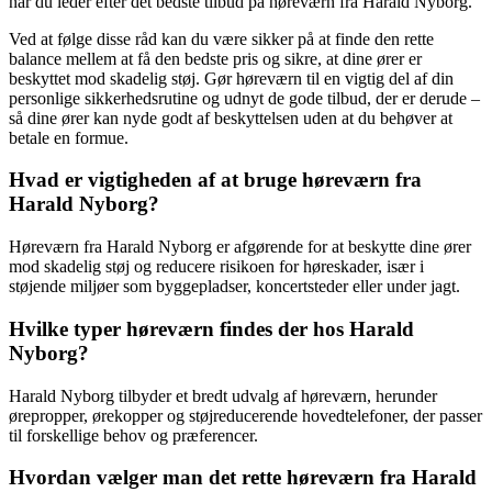
når du leder efter det bedste tilbud på høreværn fra Harald Nyborg.
Ved at følge disse råd kan du være sikker på at finde den rette
balance mellem at få den bedste pris og sikre, at dine ører er
beskyttet mod skadelig støj. Gør høreværn til en vigtig del af din
personlige sikkerhedsrutine og udnyt de gode tilbud, der er derude –
så dine ører kan nyde godt af beskyttelsen uden at du behøver at
betale en formue.
Hvad er vigtigheden af at bruge høreværn fra
Harald Nyborg?
Høreværn fra Harald Nyborg er afgørende for at beskytte dine ører
mod skadelig støj og reducere risikoen for høreskader, især i
støjende miljøer som byggepladser, koncertsteder eller under jagt.
Hvilke typer høreværn findes der hos Harald
Nyborg?
Harald Nyborg tilbyder et bredt udvalg af høreværn, herunder
ørepropper, ørekopper og støjreducerende hovedtelefoner, der passer
til forskellige behov og præferencer.
Hvordan vælger man det rette høreværn fra Harald