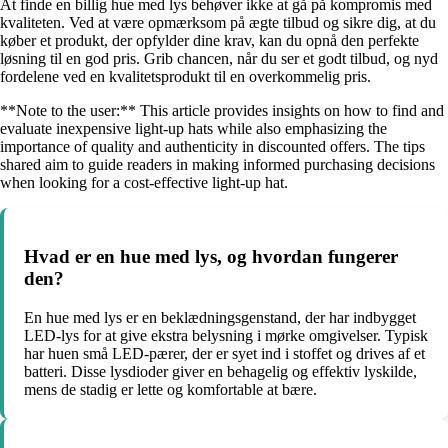
At finde en billig hue med lys behøver ikke at gå på kompromis med
kvaliteten. Ved at være opmærksom på ægte tilbud og sikre dig, at du
køber et produkt, der opfylder dine krav, kan du opnå den perfekte
løsning til en god pris. Grib chancen, når du ser et godt tilbud, og nyd
fordelene ved en kvalitetsprodukt til en overkommelig pris.
**Note to the user:** This article provides insights on how to find and
evaluate inexpensive light-up hats while also emphasizing the
importance of quality and authenticity in discounted offers. The tips
shared aim to guide readers in making informed purchasing decisions
when looking for a cost-effective light-up hat.
Hvad er en hue med lys, og hvordan fungerer
den?
En hue med lys er en beklædningsgenstand, der har indbygget
LED-lys for at give ekstra belysning i mørke omgivelser. Typisk
har huen små LED-pærer, der er syet ind i stoffet og drives af et
batteri. Disse lysdioder giver en behagelig og effektiv lyskilde,
mens de stadig er lette og komfortable at bære.