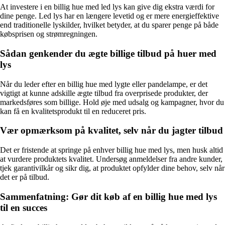
At investere i en billig hue med led lys kan give dig ekstra værdi for
dine penge. Led lys har en længere levetid og er mere energieffektive
end traditionelle lyskilder, hvilket betyder, at du sparer penge på både
købsprisen og strømregningen.
Sådan genkender du ægte billige tilbud på huer med
lys
Når du leder efter en billig hue med lygte eller pandelampe, er det
vigtigt at kunne adskille ægte tilbud fra overprisede produkter, der
markedsføres som billige. Hold øje med udsalg og kampagner, hvor du
kan få en kvalitetsprodukt til en reduceret pris.
Vær opmærksom på kvalitet, selv når du jagter tilbud
Det er fristende at springe på enhver billig hue med lys, men husk altid
at vurdere produktets kvalitet. Undersøg anmeldelser fra andre kunder,
tjek garantivilkår og sikr dig, at produktet opfylder dine behov, selv når
det er på tilbud.
Sammenfatning: Gør dit køb af en billig hue med lys
til en succes