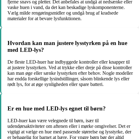
fjerne snavs og pletter. Det anbefales at undgå at nedsænke eller
vaske huen i vand, da det kan beskadige lyskomponenterne.
Vælg milde rengøringsmidler og undgå brug af kradsede
materialer for at bevare lysfunktionen.
Hvordan kan man justere lysstyrken på en hue
med LED-lys?
De fleste LED-huer har indbyggede kontroller eller knapper til
at justere lysstyrken. Ved at trykke eller dreje på disse kontroller
kan man øge eller sænke lysstyrken efter behov. Nogle modeller
har endda forskellige lysindstillinger, såsom blinkende lys eller
rødt lys, for at øge synligheden eller spare batteri.
Er en hue med LED-lys egnet til børn?
LED-huer kan være velegnede til børn, især til
udendørsaktiviteter om aftenen eller i mørke omgivelser. Det er
vigtigt at vælge en hue med passende størrelse og lysstyrke, der
er behagelig for barnet at bære. For yngre børn bør der altid