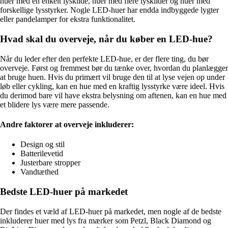
huer med en enkelt lyskilde, huer med flere lyskilder og huer med
forskellige lysstyrker. Nogle LED-huer har endda indbyggede lygter
eller pandelamper for ekstra funktionalitet.
Hvad skal du overveje, når du køber en LED-hue?
Når du leder efter den perfekte LED-hue, er der flere ting, du bør
overveje. Først og fremmest bør du tænke over, hvordan du planlægger
at bruge huen. Hvis du primært vil bruge den til at lyse vejen op under
løb eller cykling, kan en hue med en kraftig lysstyrke være ideel. Hvis
du derimod bare vil have ekstra belysning om aftenen, kan en hue med
et blidere lys være mere passende.
Andre faktorer at overveje inkluderer:
Design og stil
Batterilevetid
Justerbare stropper
Vandtæthed
Bedste LED-huer på markedet
Der findes et væld af LED-huer på markedet, men nogle af de bedste
inkluderer huer med lys fra mærker som Petzl, Black Diamond og