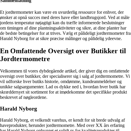
Sammenfatning
Et jordtermometer kan være en uvurderlig ressource for enhver, der
ønsker at opnå succes med deres have eller landbrugsjord. Ved at måle
jordens temperatur nøjagtigt kan du træffe informerede beslutninger
om timingen af dine plantningsaktiviteter og sikre, at dine planter har
de bedste betingelser for at trives. Vælg et pålideligt jordtermometer fra
Harald Nyborg for at sikre præcise målinger og pålidelig ydeevne.
En Omfattende Oversigt over Butikker til
Jordtermometre
Velkommen til vores dybdegående artikel, der giver dig en omfattende
oversigt over butikker, der specialiserer sig i salg af jordtermometre. Vi
vil udforske hver butiks historie, omdømme, kundeanmeldelser og
unikke salgsargumenter. Lad os dykke ned i, hvordan hver butik har
skræddersyet sit sortiment for at imødekomme det specifikke produkt
beskrevet af nøgleordene.
Harald Nyborg
Harald Nyborg, et velkendt varehus, er kendt for sit brede udvalg af
haveprodukter, herunder jordtermometre. Med over XX års erfaring
har Harald Nyborg opbygget et solidt ry for kvalitetsprodukter til