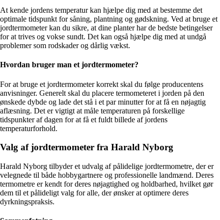
At kende jordens temperatur kan hjælpe dig med at bestemme det
optimale tidspunkt for såning, plantning og gødskning. Ved at bruge et
jordtermometer kan du sikre, at dine planter har de bedste betingelser
for at trives og vokse sundt. Det kan også hjælpe dig med at undgå
problemer som rodskader og dårlig vækst.
Hvordan bruger man et jordtermometer?
For at bruge et jordtermometer korrekt skal du følge producentens
anvisninger. Generelt skal du placere termometeret i jorden på den
ønskede dybde og lade det stå i et par minutter for at få en nøjagtig
aflæsning. Det er vigtigt at måle temperaturen på forskellige
tidspunkter af dagen for at få et fuldt billede af jordens
temperaturforhold.
Valg af jordtermometer fra Harald Nyborg
Harald Nyborg tilbyder et udvalg af pålidelige jordtermometre, der er
velegnede til både hobbygartnere og professionelle landmænd. Deres
termometre er kendt for deres nøjagtighed og holdbarhed, hvilket gør
dem til et pålideligt valg for alle, der ønsker at optimere deres
dyrkningspraksis.