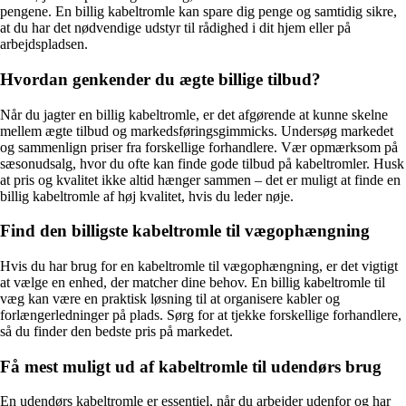
pengene. En billig kabeltromle kan spare dig penge og samtidig sikre,
at du har det nødvendige udstyr til rådighed i dit hjem eller på
arbejdspladsen.
Hvordan genkender du ægte billige tilbud?
Når du jagter en billig kabeltromle, er det afgørende at kunne skelne
mellem ægte tilbud og markedsføringsgimmicks. Undersøg markedet
og sammenlign priser fra forskellige forhandlere. Vær opmærksom på
sæsonudsalg, hvor du ofte kan finde gode tilbud på kabeltromler. Husk
at pris og kvalitet ikke altid hænger sammen – det er muligt at finde en
billig kabeltromle af høj kvalitet, hvis du leder nøje.
Find den billigste kabeltromle til vægophængning
Hvis du har brug for en kabeltromle til vægophængning, er det vigtigt
at vælge en enhed, der matcher dine behov. En billig kabeltromle til
væg kan være en praktisk løsning til at organisere kabler og
forlængerledninger på plads. Sørg for at tjekke forskellige forhandlere,
så du finder den bedste pris på markedet.
Få mest muligt ud af kabeltromle til udendørs brug
En udendørs kabeltromle er essentiel, når du arbejder udenfor og har