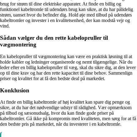
brug for strøm til dine elektriske apparater. At finde en billig og
funktionel kabeltromle til udendørs brug kan sikre, at du har pålidelig
strøm, uanset hvor du befinder dig. Hold øje med tilbud på udendørs
kabeltromler og invester i en kvalitetsenhed, der kan modstå vejr og
vind.
Sådan vælger du den rette kabelopruller til
vægmontering
En kabelopruller til vægmontering kan være en praktisk løsning til at
holde kabler og ledninger organiserede og nemt tilgængelige. Når du
leder efter en billig kabelopruller til væg, skal du sikre dig, at den lever
op til dine krav og har den rette kapacitet til dine behov. Sammenlign
priser og kvalitet for at få den bedste deal på markedet.
Konklusion
At finde en billig kabeltromle af høj kvalitet kan spare dig penge og
sikre, at du har det nødvendige udstyr til rådighed. Vær opmærksom
på tilbud og sæsonudsalg, hvor du kan finde gode priser på
kabeltromler. Gå ikke på kompromis med kvaliteten, men sørg for at få
den bedste pris på markedet, når du investerer i en kabeltromle.