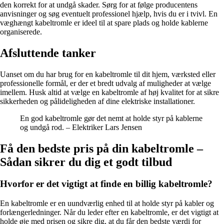
den korrekt for at undgå skader. Sørg for at følge producentens
anvisninger og søg eventuelt professionel hjælp, hvis du er i tvivl. En
væghængt kabeltromle er ideel til at spare plads og holde kablerne
organiserede.
Afsluttende tanker
Uanset om du har brug for en kabeltromle til dit hjem, værksted eller
professionelle formål, er der et bredt udvalg af muligheder at vælge
imellem. Husk altid at vælge en kabeltromle af høj kvalitet for at sikre
sikkerheden og pålideligheden af dine elektriske installationer.
En god kabeltromle gør det nemt at holde styr på kablerne
og undgå rod. – Elektriker Lars Jensen
Få den bedste pris på din kabeltromle –
Sådan sikrer du dig et godt tilbud
Hvorfor er det vigtigt at finde en billig kabeltromle?
En kabeltromle er en uundværlig enhed til at holde styr på kabler og
forlængerledninger. Når du leder efter en kabeltromle, er det vigtigt at
holde øje med prisen og sikre dig, at du får den bedste værdi for