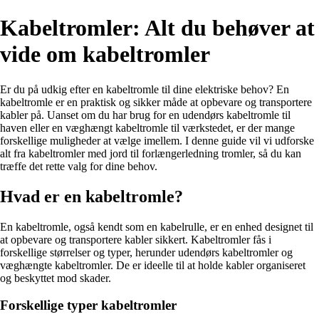
Kabeltromler: Alt du behøver at
vide om kabeltromler
Er du på udkig efter en kabeltromle til dine elektriske behov? En
kabeltromle er en praktisk og sikker måde at opbevare og transportere
kabler på. Uanset om du har brug for en udendørs kabeltromle til
haven eller en væghængt kabeltromle til værkstedet, er der mange
forskellige muligheder at vælge imellem. I denne guide vil vi udforske
alt fra kabeltromler med jord til forlængerledning tromler, så du kan
træffe det rette valg for dine behov.
Hvad er en kabeltromle?
En kabeltromle, også kendt som en kabelrulle, er en enhed designet til
at opbevare og transportere kabler sikkert. Kabeltromler fås i
forskellige størrelser og typer, herunder udendørs kabeltromler og
væghængte kabeltromler. De er ideelle til at holde kabler organiseret
og beskyttet mod skader.
Forskellige typer kabeltromler