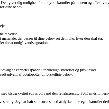
er. Den giver dig mulighed for at dyrke kartofler på en nem og effektiv m
e for dine behov.
eje:
rne at vokse.
t materiale, der passer til dine behov og det miljø, hvor den skal stå.
ller for at undgå vandstagnation.
dvalg af kartoffel spande i forskellige størrelser og prisklasser.
redt udvalg af potatopotter til forskellige behov.
ed med tilstrækkeligt sollys og vand den regelmæssigt. Følg anvisningerne 
nvestering. Jeg har haft stor succes med at dyrke mine egne kartofler 