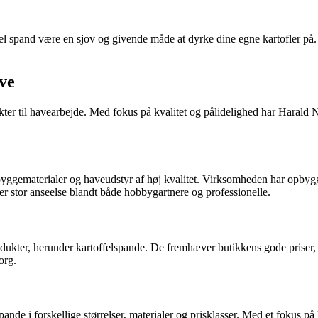
l spand være en sjov og givende måde at dyrke dine egne kartofler på. V
ve
er til havearbejde. Med fokus på kvalitet og pålidelighed har Harald N
ggematerialer og haveudstyr af høj kvalitet. Virksomheden har opbygget 
er stor anseelse blandt både hobbygartnere og professionelle.
dukter, herunder kartoffelspande. De fremhæver butikkens gode priser,
org.
pande i forskellige størrelser, materialer og prisklasser. Med et fokus p