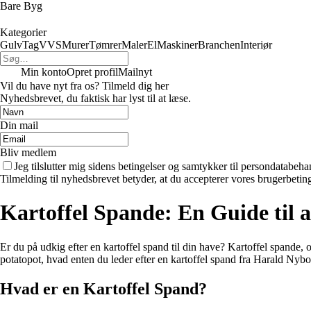
Bare Byg
Kategorier
Gulv
Tag
VVS
Murer
Tømrer
Maler
El
Maskiner
Branchen
Interiør
Min konto
Opret profil
Mailnyt
Vil du have nyt fra os? Tilmeld dig her
Nyhedsbrevet, du faktisk har lyst til at læse.
Din mail
Bliv medlem
Jeg tilslutter mig sidens betingelser og samtykker til persondatabeha
Tilmelding til nyhedsbrevet betyder, at du accepterer vores brugerbeti
Kartoffel Spande: En Guide til 
Er du på udkig efter en kartoffel spand til din have? Kartoffel spande,
potatopot, hvad enten du leder efter en kartoffel spand fra Harald Nybo
Hvad er en Kartoffel Spand?