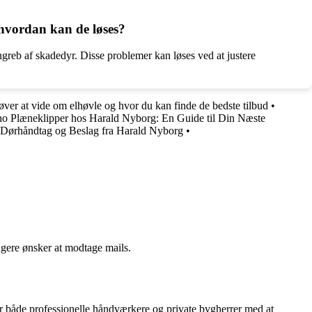
 hvordan kan de løses?
greb af skadedyr. Disse problemer kan løses ved at justere
øver at vide om elhøvle og hvor du kan finde de bedste tilbud
•
o Plæneklipper hos Harald Nyborg: En Guide til Din Næste
f Dørhåndtag og Beslag fra Harald Nyborg
•
ngere ønsker at modtage mails.
lper både professionelle håndværkere og private bygherrer med at