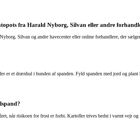
topots fra Harald Nyborg, Silvan eller andre forhandl
yborg, Silvan og andre havecenter eller online forhandlere, der sælge
, at der er et drænhul i bunden af spanden. Fyld spanden med jord og plan
felspand?
ret, når risikoen for frost er forbi. Kartofler trives bedst i varmt vejr og