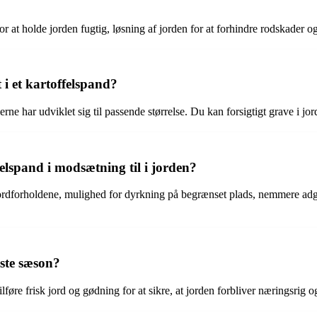
or at holde jorden fugtig, løsning af jorden for at forhindre rodskader og
 i et kartoffelspand?
erne har udviklet sig til passende størrelse. Du kan forsigtigt grave i jord
felspand i modsætning til i jorden?
 jordforholdene, mulighed for dyrkning på begrænset plads, nemmere adga
æste sæson?
lføre frisk jord og gødning for at sikre, at jorden forbliver næringsrig og