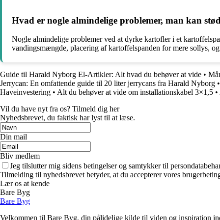
Hvad er nogle almindelige problemer, man kan støde
Nogle almindelige problemer ved at dyrke kartofler i et kartoffels
vandingsmængde, placering af kartoffelspanden for mere sollys, o
Guide til Harald Nyborg El-Artikler: Alt hvad du behøver at vide
•
Mår
Jerrycan: En omfattende guide til 20 liter jerrycans fra Harald Nyborg
Haveinvestering
•
Alt du behøver at vide om installationskabel 3×1,5
•
Vil du have nyt fra os? Tilmeld dig her
Nyhedsbrevet, du faktisk har lyst til at læse.
Din mail
Bliv medlem
Jeg tilslutter mig sidens betingelser og samtykker til persondatabeha
Tilmelding til nyhedsbrevet betyder, at du accepterer vores brugerbeti
Lær os at kende
Bare Byg
Bare Byg
Velkommen til Bare Byg, din pålidelige kilde til viden og inspiration in