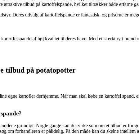
te attraktive tilbud på kartoffelspande, hvilket tiltrækker både erfarne 
styr. Deres udvalg af kartoffelspande er fantastisk, og priserne er meg
er kartoffelspande af høj kvalitet til deres have. Med et stærkt ry i br
e tilbud på potatopotter
ne egne kartofler derhjemme. Når man skal købe en kartoffel spand, er det
l spande?
 tilbuddene grundigt. Nogle gange kan det virke som om et tilbud er for 
rsøg om forhandleren er pålidelig. På den måde kan du skelne imellem æg