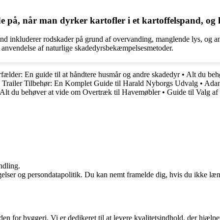
 på, når man dyrker kartofler i et kartoffelspand, og
pand inkluderer rodskader på grund af overvanding, manglende lys, og an
g anvendelse af naturlige skadedyrsbekæmpelsesmetoder.
fælder: En guide til at håndtere husmår og andre skadedyr
•
Alt du beh
•
Trailer Tilbehør: En Komplet Guide til Harald Nyborgs Udvalg
•
Adan
Alt du behøver at vide om Overtræk til Havemøbler
•
Guide til Valg a
ndling.
ngelser og persondatapolitik. Du kan nemt framelde dig, hvis du ikke læ
den for byggeri. Vi er dedikeret til at levere kvalitetsindhold, der hjæ