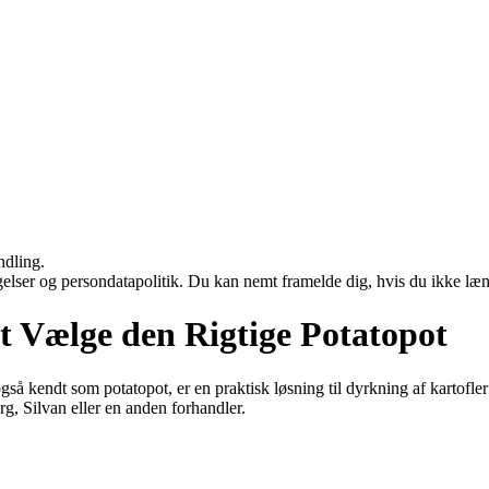
ndling.
ngelser og persondatapolitik. Du kan nemt framelde dig, hvis du ikke læ
at Vælge den Rigtige Potatopot
 også kendt som potatopot, er en praktisk løsning til dyrkning af kartof
rg, Silvan eller en anden forhandler.