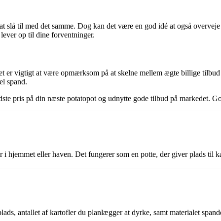
e at slå til med det samme. Dog kan det være en god idé at også overvej
 lever op til dine forventninger.
det er vigtigt at være opmærksom på at skelne mellem ægte billige tilbu
el spand.
ste pris på din næste potatopot og udnytte gode tilbud på markedet. God
er i hjemmet eller haven. Det fungerer som en potte, der giver plads til ka
lads, antallet af kartofler du planlægger at dyrke, samt materialet spand