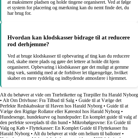
at maksimere pladsen og holde tingene organiseret. Ved at følge
et system for placering og mærkning kan du nemt finde det, du
har brug for.
Hvordan kan klodskasser bidrage til at reducere
rod derhjemme?
Ved at bruge klodskasser til opbevaring af ting kan du reducere
rod, skabe mere plads og gøre det lettere at holde dit hjem
organiseret. Opbevaring i klodskasser gør det muligt at gemme
ting væk, samtidig med at de forbliver let tilgængelige, hvilket
skaber en mere ryddelig og indbydende atmosfære i hjemmet.
Alt du behøver at vide om Træbriketter og Træpiller fra Harald Nyborg
•
Alt Om Drivhuse: Fra Tilbud til Salg
•
Guide til at Vælge det
Perfekte Redskabsskur til Haven hos Harald Nyborg
•
Guide til at
Vælge den Rigtige Rollator eller Kørestol hos Harald Nyborg
•
Hundesenge, hundekurve og hundepuder: En komplet guide til valg af
den perfekte soveplads til din hund
•
Mikrobølgeovne: En Guide til
Valg og Køb
•
Flyttekasser: En Komplet Guide til Flyttekasser fra
Harald Nyborg
•
Alt du behøver at vide om helium til balloner
•