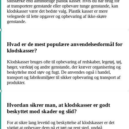
slidstærke end almindelige plastik kasser. Hvis du har brug for
at transportere genstande eller opbevare tunge genstande, kan
klodskasser være det bedste valg. Plastik kasser er mere
velegnede til lette opgaver og opbevaring af ikke-skøre
genstande.
Hvad er de mest populære anvendelsesformål for
klodskasser?
Klodskasser bruges ofte til opbevaring af redskaber, legetøj, tøj,
bøger, værktøj og andre genstande, der kræver organisering og
beskyttelse mod støv og fugt. De anvendes også i handel,
transport og fabriksmiljøer til sikker opbevaring og transport af
produkter.
Hvordan sikrer man, at klodskasser er godt
beskyttet mod skader og slid?
For at sikre lang levetid og beskyttelse af klodskasser er det
vigtigt at opbevare dem på et tørt og rent sted, undgå