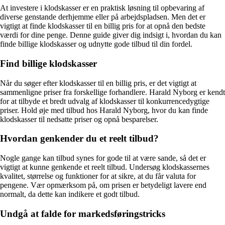
At investere i klodskasser er en praktisk løsning til opbevaring af
diverse genstande derhjemme eller på arbejdspladsen. Men det er
vigtigt at finde klodskasser til en billig pris for at opnå den bedste
værdi for dine penge. Denne guide giver dig indsigt i, hvordan du kan
finde billige klodskasser og udnytte gode tilbud til din fordel.
Find billige klodskasser
Når du søger efter klodskasser til en billig pris, er det vigtigt at
sammenligne priser fra forskellige forhandlere. Harald Nyborg er kendt
for at tilbyde et bredt udvalg af klodskasser til konkurrencedygtige
priser. Hold øje med tilbud hos Harald Nyborg, hvor du kan finde
klodskasser til nedsatte priser og opnå besparelser.
Hvordan genkender du et reelt tilbud?
Nogle gange kan tilbud synes for gode til at være sande, så det er
vigtigt at kunne genkende et reelt tilbud. Undersøg klodskassernes
kvalitet, størrelse og funktioner for at sikre, at du får valuta for
pengene. Vær opmærksom på, om prisen er betydeligt lavere end
normalt, da dette kan indikere et godt tilbud.
Undgå at falde for markedsføringstricks