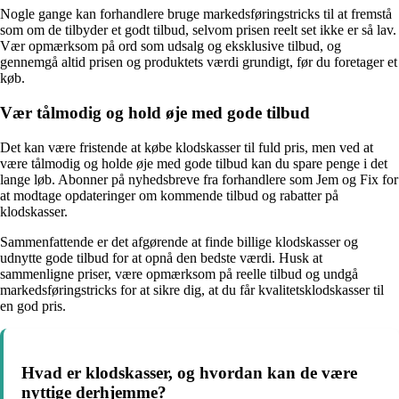
Nogle gange kan forhandlere bruge markedsføringstricks til at fremstå
som om de tilbyder et godt tilbud, selvom prisen reelt set ikke er så lav.
Vær opmærksom på ord som udsalg og eksklusive tilbud, og
gennemgå altid prisen og produktets værdi grundigt, før du foretager et
køb.
Vær tålmodig og hold øje med gode tilbud
Det kan være fristende at købe klodskasser til fuld pris, men ved at
være tålmodig og holde øje med gode tilbud kan du spare penge i det
lange løb. Abonner på nyhedsbreve fra forhandlere som Jem og Fix for
at modtage opdateringer om kommende tilbud og rabatter på
klodskasser.
Sammenfattende er det afgørende at finde billige klodskasser og
udnytte gode tilbud for at opnå den bedste værdi. Husk at
sammenligne priser, være opmærksom på reelle tilbud og undgå
markedsføringstricks for at sikre dig, at du får kvalitetsklodskasser til
en god pris.
Hvad er klodskasser, og hvordan kan de være
nyttige derhjemme?