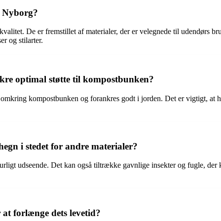
d Nyborg?
litet. De er fremstillet af materialer, der er velegnede til udendørs b
r og stilarter.
kre optimal støtte til kompostbunken?
 omkring kompostbunken og forankres godt i jorden. Det er vigtigt, at he
hegn i stedet for andre materialer?
turligt udseende. Det kan også tiltrække gavnlige insekter og fugle, 
t forlænge dets levetid?