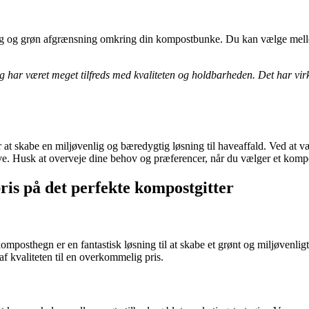
ig og grøn afgrænsning omkring din kompostbunke. Du kan vælge mellem fo
g har været meget tilfreds med kvaliteten og holdbarheden. Det har virk
er at skabe en miljøvenlig og bæredygtig løsning til haveaffald. Ved a
have. Husk at overveje dine behov og præferencer, når du vælger et kom
is på det perfekte kompostgitter
mposthegn er en fantastisk løsning til at skabe et grønt og miljøvenlig
f kvaliteten til en overkommelig pris.