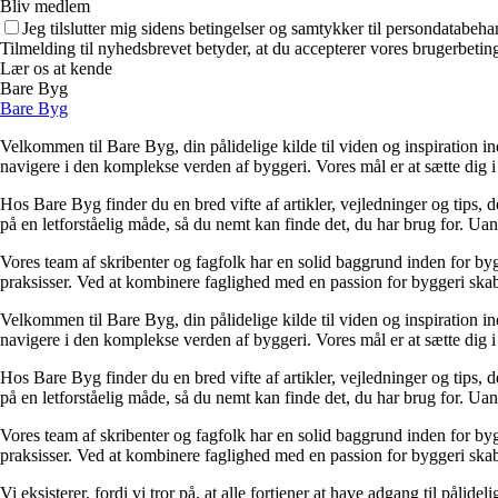
Bliv medlem
Jeg tilslutter mig sidens betingelser og samtykker til persondatabeha
Tilmelding til nyhedsbrevet betyder, at du accepterer vores brugerbeti
Lær os at kende
Bare Byg
Bare Byg
Velkommen til Bare Byg, din pålidelige kilde til viden og inspiration in
navigere i den komplekse verden af byggeri. Vores mål er at sætte dig i 
Hos Bare Byg finder du en bred vifte af artikler, vejledninger og tips, 
på en letforståelig måde, så du nemt kan finde det, du har brug for. Ua
Vores team af skribenter og fagfolk har en solid baggrund inden for byg
praksisser. Ved at kombinere faglighed med en passion for byggeri skabe
Velkommen til Bare Byg, din pålidelige kilde til viden og inspiration in
navigere i den komplekse verden af byggeri. Vores mål er at sætte dig i 
Hos Bare Byg finder du en bred vifte af artikler, vejledninger og tips, 
på en letforståelig måde, så du nemt kan finde det, du har brug for. Ua
Vores team af skribenter og fagfolk har en solid baggrund inden for byg
praksisser. Ved at kombinere faglighed med en passion for byggeri skabe
Vi eksisterer, fordi vi tror på, at alle fortjener at have adgang til pål