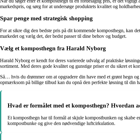
Når du søger efter et komposthegn til en fordelagtig pris, er det vigti
markedspris, og sørg for at undersøge produktets kvalitet og holdbarhed, 
Spar penge med strategisk shopping
For at sikre dig den bedste pris på dit kommende komposthegn, kan det
markedet og vælg det, der bedst passer til dine behov og budget.
Vælg et komposthegn fra Harald Nyborg
Harald Nyborg er kendt for deres varierede udvalg af praktiske løsninge
sortiment. Med deres gode kvalitet og gunstige priser er du sikret et ko
Så… hvis du drømmer om at opgradere din have med et grønt hegn og sa
opmærksom på billige tilbud kan du opnå den perfekte løsning til din 
Hvad er formålet med et komposthegn? Hvordan adsk
Et komposthegn har til formål at skjule kompostbunken og skabe en æs
kompostbunke og give den nødvendige luftcirkulation.