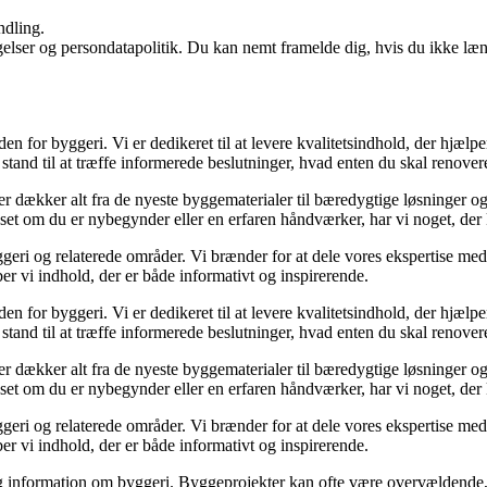
ndling.
ngelser og persondatapolitik. Du kan nemt framelde dig, hvis du ikke læ
den for byggeri. Vi er dedikeret til at levere kvalitetsindhold, der hjæ
stand til at træffe informerede beslutninger, hvad enten du skal renovere
der dækker alt fra de nyeste byggematerialer til bæredygtige løsninger o
nset om du er nybegynder eller en erfaren håndværker, har vi noget, der
geri og relaterede områder. Vi brænder for at dele vores ekspertise med 
r vi indhold, der er både informativt og inspirerende.
den for byggeri. Vi er dedikeret til at levere kvalitetsindhold, der hjæ
stand til at træffe informerede beslutninger, hvad enten du skal renovere
der dækker alt fra de nyeste byggematerialer til bæredygtige løsninger o
nset om du er nybegynder eller en erfaren håndværker, har vi noget, der
geri og relaterede områder. Vi brænder for at dele vores ekspertise med 
r vi indhold, der er både informativt og inspirerende.
idelig information om byggeri. Byggeprojekter kan ofte være overvældende,