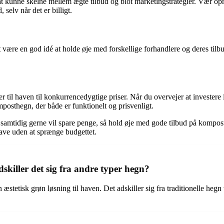
gt at kunne skelne mellem ægte tilbud og blot marketingstrategier. Vær 
selv når det er billigt.
 være en god idé at holde øje med forskellige forhandlere og deres til
r til haven til konkurrencedygtige priser. Når du overvejer at investere
mposthegn, der både er funktionelt og prisvenligt.
mtidig gerne vil spare penge, så hold øje med gode tilbud på kompost
have uden at sprænge budgettet.
iller det sig fra andre typer hegn?
tetisk grøn løsning til haven. Det adskiller sig fra traditionelle hegn v