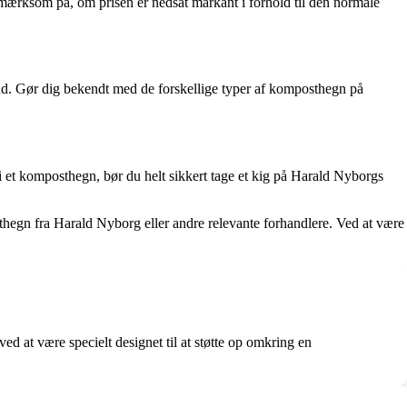
opmærksom på, om prisen er nedsat markant i forhold til den normale
bud. Gør dig bekendt med de forskellige typer af komposthegn på
 i et komposthegn, bør du helt sikkert tage et kig på Harald Nyborgs
hegn fra Harald Nyborg eller andre relevante forhandlere. Ved at være
ed at være specielt designet til at støtte op omkring en