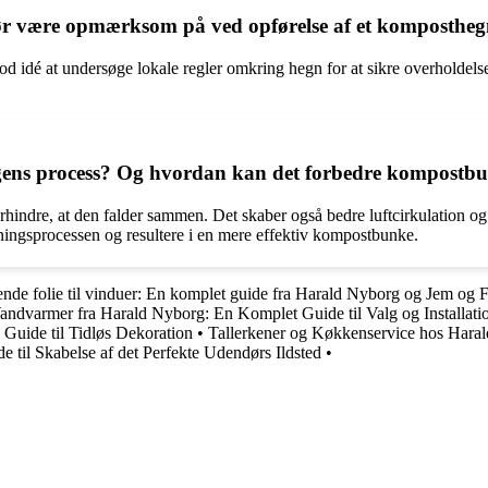
 bør være opmærksom på ved opførelse af et komposthe
od idé at undersøge lokale regler omkring hegn for at sikre overholdelse
ingens process? Og hvordan kan det forbedre kompostbun
indre, at den falder sammen. Det skaber også bedre luftcirkulation og h
dningsprocessen og resultere i en mere effektiv kompostbunke.
nde folie til vinduer: En komplet guide fra Harald Nyborg og Jem og F
andvarmer fra Harald Nyborg: En Komplet Guide til Valg og Installati
 Guide til Tidløs Dekoration
•
Tallerkener og Køkkenservice hos Haral
e til Skabelse af det Perfekte Udendørs Ildsted
•