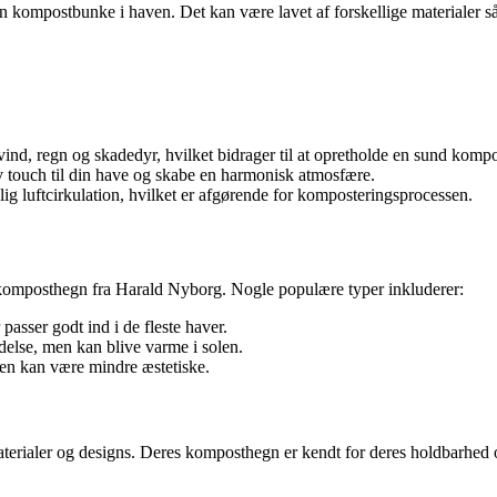
n kompostbunke i haven. Det kan være lavet af forskellige materialer sås
, regn og skadedyr, hvilket bidrager til at opretholde en sund kompo
 touch til din have og skabe en harmonisk atmosfære.
ig luftcirkulation, hvilket er afgørende for komposteringsprocessen.
 komposthegn fra Harald Nyborg. Nogle populære typer inkluderer:
asser godt ind i de fleste haver.
else, men kan blive varme i solen.
en kan være mindre æstetiske.
terialer og designs. Deres komposthegn er kendt for deres holdbarhed og