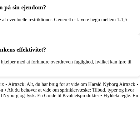
gn på sin ejendom?
 af eventuelle restriktioner. Generelt er lavere hegn mellem 1-1,5
kens effektivitet?
jælper med at forhindre overdreven fugtighed, hvilket kan føre til
ix
•
Airtrack: Alt, du har brug for at vide om Harald Nyborg Airtrack
•
on
•
Alt du behøver at vide om sprinklervæske: Tilbud, typer og hvor
d Nyborg og Jysk: En Guide til Kvalitetsprodukter
•
Hyldeknægte: En