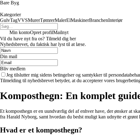
Bare Byg
Kategorier
Gulv
Tag
VVS
Murer
Tømrer
Maler
El
Maskiner
Branchen
Interiør
Min konto
Opret profil
Mailnyt
Vil du have nyt fra os? Tilmeld dig her
Nyhedsbrevet, du faktisk har lyst til at læse.
Din mail
Bliv medlem
Jeg tilslutter mig sidens betingelser og samtykker til persondatabeha
Tilmelding til nyhedsbrevet betyder, at du accepterer vores brugerbeti
Komposthegn: En komplet guide t
Et komposthegn er en uundværlig del af enhver have, der ønsker at ska
fra Harald Nyborg, samt hvordan du bedst muligt kan udnytte et grønt he
Hvad er et komposthegn?