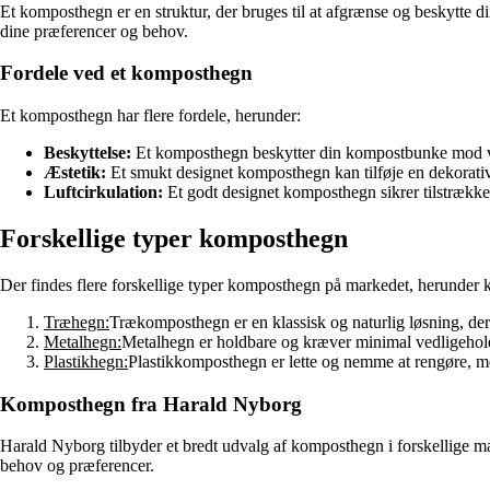
Et komposthegn er en struktur, der bruges til at afgrænse og beskytte di
dine præferencer og behov.
Fordele ved et komposthegn
Et komposthegn har flere fordele, herunder:
Beskyttelse:
Et komposthegn beskytter din kompostbunke mod vind
Æstetik:
Et smukt designet komposthegn kan tilføje en dekorativ
Luftcirkulation:
Et godt designet komposthegn sikrer tilstrækkel
Forskellige typer komposthegn
Der findes flere forskellige typer komposthegn på markedet, herunder
Træhegn:
Trækomposthegn er en klassisk og naturlig løsning, der p
Metalhegn:
Metalhegn er holdbare og kræver minimal vedligehold
Plastikhegn:
Plastikkomposthegn er lette og nemme at rengøre, m
Komposthegn fra Harald Nyborg
Harald Nyborg tilbyder et bredt udvalg af komposthegn i forskellige ma
behov og præferencer.