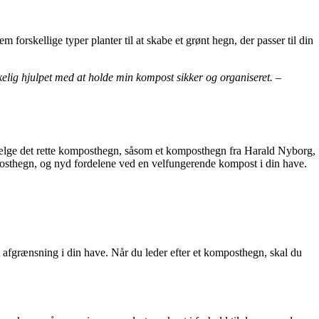
rskellige typer planter til at skabe et grønt hegn, der passer til din
elig hjulpet med at holde min kompost sikker og organiseret. –
t vælge det rette komposthegn, såsom et komposthegn fra Harald Nyborg,
posthegn, og nyd fordelene ved en velfungerende kompost i din have.
t afgrænsning i din have. Når du leder efter et komposthegn, skal du