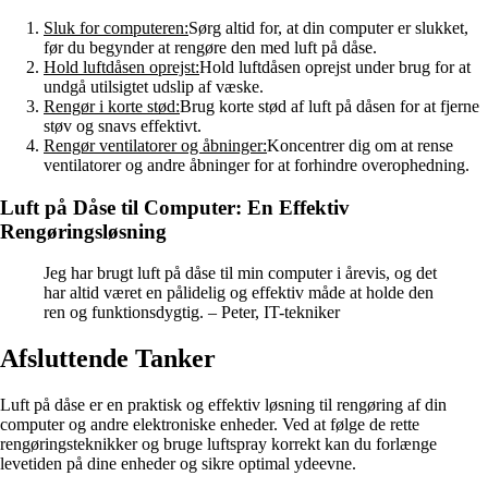
Sluk for computeren:
Sørg altid for, at din computer er slukket,
før du begynder at rengøre den med luft på dåse.
Hold luftdåsen oprejst:
Hold luftdåsen oprejst under brug for at
undgå utilsigtet udslip af væske.
Rengør i korte stød:
Brug korte stød af luft på dåsen for at fjerne
støv og snavs effektivt.
Rengør ventilatorer og åbninger:
Koncentrer dig om at rense
ventilatorer og andre åbninger for at forhindre overophedning.
Luft på Dåse til Computer: En Effektiv
Rengøringsløsning
Jeg har brugt luft på dåse til min computer i årevis, og det
har altid været en pålidelig og effektiv måde at holde den
ren og funktionsdygtig. – Peter, IT-tekniker
Afsluttende Tanker
Luft på dåse er en praktisk og effektiv løsning til rengøring af din
computer og andre elektroniske enheder. Ved at følge de rette
rengøringsteknikker og bruge luftspray korrekt kan du forlænge
levetiden på dine enheder og sikre optimal ydeevne.