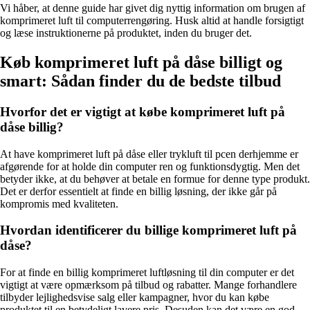
Vi håber, at denne guide har givet dig nyttig information om brugen af
komprimeret luft til computerrengøring. Husk altid at handle forsigtigt
og læse instruktionerne på produktet, inden du bruger det.
Køb komprimeret luft på dåse billigt og
smart: Sådan finder du de bedste tilbud
Hvorfor det er vigtigt at købe komprimeret luft på
dåse billig?
At have komprimeret luft på dåse eller trykluft til pcen derhjemme er
afgørende for at holde din computer ren og funktionsdygtig. Men det
betyder ikke, at du behøver at betale en formue for denne type produkt.
Det er derfor essentielt at finde en billig løsning, der ikke går på
kompromis med kvaliteten.
Hvordan identificerer du billige komprimeret luft på
dåse?
For at finde en billig komprimeret luftløsning til din computer er det
vigtigt at være opmærksom på tilbud og rabatter. Mange forhandlere
tilbyder lejlighedsvise salg eller kampagner, hvor du kan købe
produktet til en betydeligt lavere pris. Desuden kan det være en god