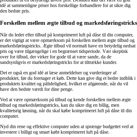
idé at sammenligne priser hos forskellige forhandlere for at sikre dig
den bedste pris.
Forskellen mellem ægte tilbud og markedsføringstricks
Når du leder efter tilbud på komprimeret luft på dåse til din computer,
er det vigtigt at være opmærksom på forskellen mellem ægte tilbud og
markedsføringstricks. Ægte tilbud vil normalt have en betydelig nedsat
pris og være tilgængelige i en begrænset tidsperiode. Vær skeptisk
over for tilbud, der virker for gode til at være sande, da de
sandsynligvis er markedsføringstricks for at tiltrække kunder.
Det er også en god idé at læse anmeldelser og vurderinger af
produktet, før du foretager et køb. Dette kan give dig et bedre indblik i
produktets kvalitet og pålidelighed, hvilket er afgørende, når du vil
have den bedste værdi for dine penge.
Ved at være opmærksom på tilbud og kende forskellen mellem ægte
tilbud og markedsføringstricks, kan du sikre dig en billig, men
kvalitetsrig løsning, når du skal købe komprimeret luft på dåse til din
computer.
Nyd din rene og effektive computer uden at sprænge budgettet ved at
investere i billigt og smart købt komprimeret luft på dåse.