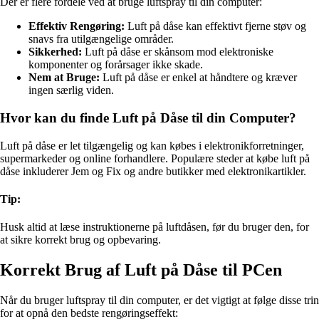
Der er flere fordele ved at bruge luftspray til din computer:
Effektiv Rengøring:
Luft på dåse kan effektivt fjerne støv og
snavs fra utilgængelige områder.
Sikkerhed:
Luft på dåse er skånsom mod elektroniske
komponenter og forårsager ikke skade.
Nem at Bruge:
Luft på dåse er enkel at håndtere og kræver
ingen særlig viden.
Hvor kan du finde Luft på Dåse til din Computer?
Luft på dåse er let tilgængelig og kan købes i elektronikforretninger,
supermarkeder og online forhandlere. Populære steder at købe luft på
dåse inkluderer Jem og Fix og andre butikker med elektronikartikler.
Tip:
Husk altid at læse instruktionerne på luftdåsen, før du bruger den, for
at sikre korrekt brug og opbevaring.
Korrekt Brug af Luft på Dåse til PCen
Når du bruger luftspray til din computer, er det vigtigt at følge disse trin
for at opnå den bedste rengøringseffekt: