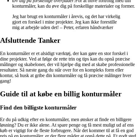
Øv dig på forskellige overflader:
For at blive fortrolig med din
konturmåler, kan du øve dig på forskellige materialer og former.
Jeg har brugt en konturmåler i årevis, og det har virkelig
gjort en forskel i mine projekter. Jeg kan ikke forestille
mig at arbejde uden det! – Peter, erfaren håndværker
Afsluttende Tanker
En konturmåler er et alsidigt værktøj, der kan gøre en stor forskel i
dine projekter. Ved at følge de rette trin og tips kan du opnå præcise
målinger og skabeloner, der vil hjælpe dig med at skabe professionelle
resultater. Så næste gang du står over for en kompleks form eller
kontur, så husk at gribe din konturmåler og få præcise målinger hver
gang!
Guide til at købe en billig konturmåler
Find den billigste konturmåler
Er du på udkig efter en konturmåler, men ønsker at finde en billigere
løsning? Du er ikke alene. At spare penge og få mest muligt ud af ens
køb er vigtigt for de fleste forbrugere. Når det kommer til at få en god
pris på en konturmåler, er der flere måder at opnå dette på. Et godt sted