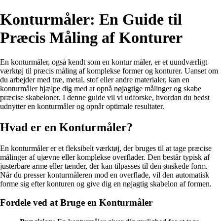
Konturmåler: En Guide til
Præcis Måling af Konturer
En konturmåler, også kendt som en kontur måler, er et uundværligt
værktøj til præcis måling af komplekse former og konturer. Uanset om
du arbejder med træ, metal, stof eller andre materialer, kan en
konturmåler hjælpe dig med at opnå nøjagtige målinger og skabe
præcise skabeloner. I denne guide vil vi udforske, hvordan du bedst
udnytter en konturmåler og opnår optimale resultater.
Hvad er en Konturmåler?
En konturmåler er et fleksibelt værktøj, der bruges til at tage præcise
målinger af ujævne eller komplekse overflader. Den består typisk af
justerbare arme eller tænder, der kan tilpasses til den ønskede form.
Når du presser konturmåleren mod en overflade, vil den automatisk
forme sig efter konturen og give dig en nøjagtig skabelon af formen.
Fordele ved at Bruge en Konturmåler