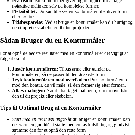
Præcision:
En konturmåler giver dig mulighed for at tage
nøjagtige målinger, selv på komplekse former.
Fleksibilitet:
Du kan tilpasse en konturmåler til enhver form
eller kontur.
Tidsbesparelse:
Ved at bruge en konturmåler kan du hurtigt og
nemt oprette skabeloner til dine projekter.
Sådan Bruger du en Konturmåler
For at opnå de bedste resultater med en konturmåler er det vigtigt at
følge disse trin:
Justér konturmåleren:
Tilpas arme eller tænder på
konturmåleren, så de passer til den ønskede form.
Tryk konturmåleren mod overfladen:
Pres konturmåleren
mod den kontur, du vil måle, så den former sig efter formen.
Aflæs målingen:
Når du har taget målingen, kan du overføre
den til dit projekt eller skabelon.
Tips til Optimal Brug af en Konturmåler
Start med en løs indstilling:
Når du bruger en konturmåler, kan
det være en god idé at starte med en løs indstilling og gradvist
stramme den for at opnå den rette form.