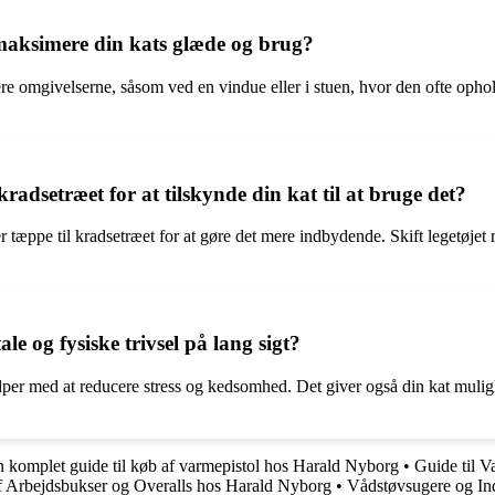
 maksimere din kats glæde og brug?
rvere omgivelserne, såsom ved en vindue eller i stuen, hvor den ofte oph
adsetræet for at tilskynde din kat til at bruge det?
r tæppe til kradsetræet for at gøre det mere indbydende. Skift legetøjet
e og fysiske trivsel på lang sigt?
lper med at reducere stress og kedsomhed. Det giver også din kat muligh
n komplet guide til køb af varmepistol hos Harald Nyborg
•
Guide til 
af Arbejdsbukser og Overalls hos Harald Nyborg
•
Vådstøvsugere og In