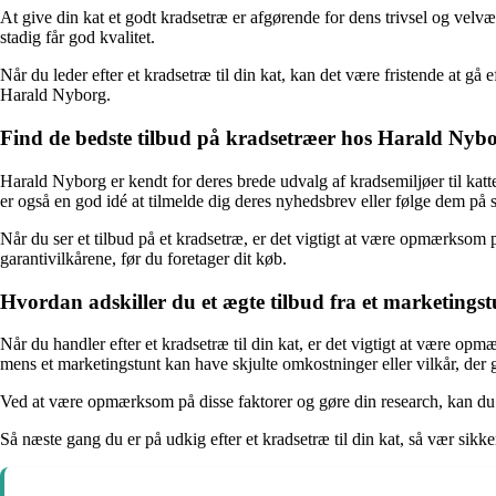
At give din kat et godt kradsetræ er afgørende for dens trivsel og velvæ
stadig får god kvalitet.
Når du leder efter et kradsetræ til din kat, kan det være fristende at gå 
Harald Nyborg.
Find de bedste tilbud på kradsetræer hos Harald Nyb
Harald Nyborg er kendt for deres brede udvalg af kradsemiljøer til katte.
er også en god idé at tilmelde dig deres nyhedsbrev eller følge dem på
Når du ser et tilbud på et kradsetræ, er det vigtigt at være opmærksom 
garantivilkårene, før du foretager dit køb.
Hvordan adskiller du et ægte tilbud fra et marketings
Når du handler efter et kradsetræ til din kat, er det vigtigt at være opmæ
mens et marketingstunt kan have skjulte omkostninger eller vilkår, der 
Ved at være opmærksom på disse faktorer og gøre din research, kan du sik
Så næste gang du er på udkig efter et kradsetræ til din kat, så vær sikk