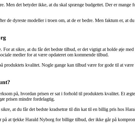
re. Men det betyder ikke, at du skal sprænge budgettet. Der er mange ford
efter de dyreste modeller i troen om, at de er bedre. Men faktum er, at du
org
 For at sikre, at du får det bedste tilbud, er det vigtigt at holde øje me
 sociale medier for at være opdateret om kommende tilbud.
på produktets kvalitet. Nogle gange kan tilbud være for gode til at være
tunt?
rksom på, hvordan prisen er sat i forhold til produktets kvalitet. Et ægte
gør prisen mindre fordelagtig.
re, at du får det bedste kradsetræ til din kat til en billig pris hos Ha
er på at tjekke Harald Nyborg for billige tilbud, der ikke går på kompro