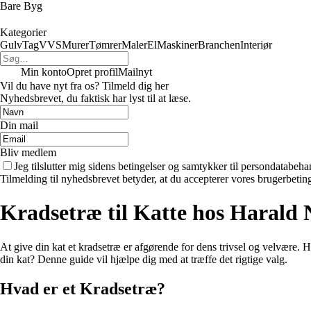
Bare Byg
Kategorier
Gulv
Tag
VVS
Murer
Tømrer
Maler
El
Maskiner
Branchen
Interiør
Min konto
Opret profil
Mailnyt
Vil du have nyt fra os? Tilmeld dig her
Nyhedsbrevet, du faktisk har lyst til at læse.
Din mail
Bliv medlem
Jeg tilslutter mig sidens betingelser og samtykker til persondatabeha
Tilmelding til nyhedsbrevet betyder, at du accepterer vores brugerbeti
Kradsetræ til Katte hos Harald N
At give din kat et kradsetræ er afgørende for dens trivsel og velvære. 
din kat? Denne guide vil hjælpe dig med at træffe det rigtige valg.
Hvad er et Kradsetræ?