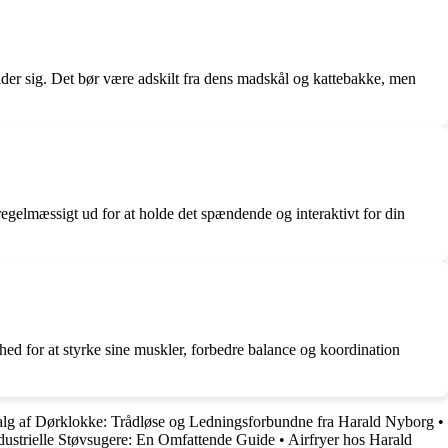
older sig. Det bør være adskilt fra dens madskål og kattebakke, men
 regelmæssigt ud for at holde det spændende og interaktivt for din
ed for at styrke sine muskler, forbedre balance og koordination
Valg af Dørklokke: Trådløse og Ledningsforbundne fra Harald Nyborg
•
dustrielle Støvsugere: En Omfattende Guide
•
Airfryer hos Harald