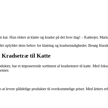
 kat. Hun elsker at klatre og kradse på det hver dag! – Katteejer, Mari
at det opfylder dens behov for klatring og kradsemuligheder. Besøg Harald
t Kradsetræ til Katte
kter, har et imponerende sortiment af kradsetræer til katte. Med fokus 
venner.
 at levere pålidelige produkter til overkommelige priser. Med årtiers e