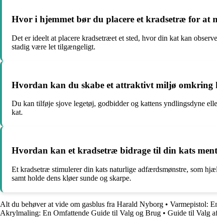
Hvor i hjemmet bør du placere et kradsetræ for at
Det er ideelt at placere kradsetræet et sted, hvor din kat kan obse
stadig være let tilgængeligt.
Hvordan kan du skabe et attraktivt miljø omkring kr
Du kan tilføje sjove legetøj, godbidder og kattens yndlingsdyne elle
kat.
Hvordan kan et kradsetræ bidrage til din kats mental
Et kradsetræ stimulerer din kats naturlige adfærdsmønstre, som hjæ
samt holde dens kløer sunde og skarpe.
Alt du behøver at vide om gasblus fra Harald Nyborg
•
Varmepistol: E
Akrylmaling: En Omfattende Guide til Valg og Brug
•
Guide til Valg 