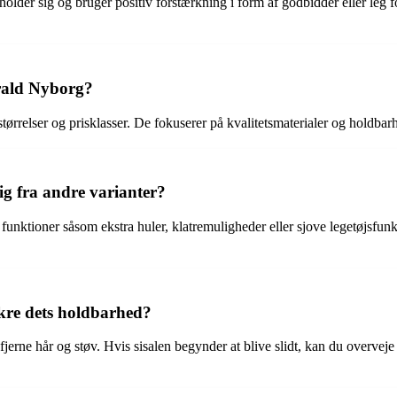
pholder sig og bruger positiv forstærkning i form af godbidder eller leg 
arald Nyborg?
ørrelser og prisklasser. De fokuserer på kvalitetsmaterialer og holdbarhed,
ig fra andre varianter?
e funktioner såsom ekstra huler, klatremuligheder eller sjove legetøjsfun
ikre dets holdbarhed?
ne hår og støv. Hvis sisalen begynder at blive slidt, kan du overveje at u