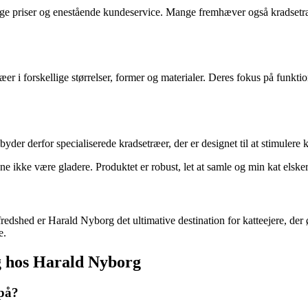
 priser og enestående kundeservice. Mange fremhæver også kradsetræerne
er i forskellige størrelser, former og materialer. Deres fokus på funktion
r derfor specialiserede kradsetræer, der er designet til at stimulere kat
e ikke være gladere. Produktet er robust, let at samle og min kat elske
fredshed er Harald Nyborg det ultimative destination for katteejere, der
e.
ig hos Harald Nyborg
 på?