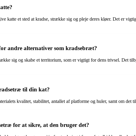
katte?
give katte et sted at kradse, strække sig og pleje deres kløer. Det er vigt
 for andre alternativer som kradsebræt?
trække sig og skabe et territorium, som er vigtigt for dens trivsel. Det t
radsetræ til din kat?
terialets kvalitet, stabilitet, antallet af platforme og huler, samt om det t
etræ for at sikre, at den bruger det?