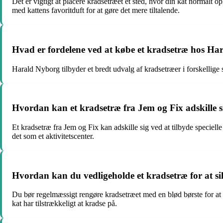
Det er vigtigt at placere kradsetræet et sted, hvor din kat normalt o
med kattens favoritduft for at gøre det mere tiltalende.
Hvad er fordelene ved at købe et kradsetræ hos H
Harald Nyborg tilbyder et bredt udvalg af kradsetræer i forskellige st
Hvordan kan et kradsetræ fra Jem og Fix adskille s
Et kradsetræ fra Jem og Fix kan adskille sig ved at tilbyde speciell
det som et aktivitetscenter.
Hvordan kan du vedligeholde et kradsetræ for at s
Du bør regelmæssigt rengøre kradsetræet med en blød børste for at fjer
kat har tilstrækkeligt at kradse på.