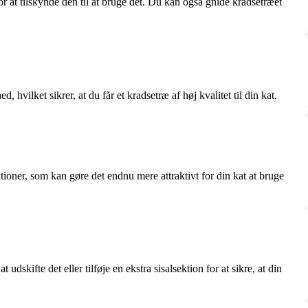
for at tilskynde den til at bruge det. Du kan også gnide kradsetræet
 hvilket sikrer, at du får et kradsetræ af høj kvalitet til din kat.
ktioner, som kan gøre det endnu mere attraktivt for din kat at bruge
dskifte det eller tilføje en ekstra sisalsektion for at sikre, at din