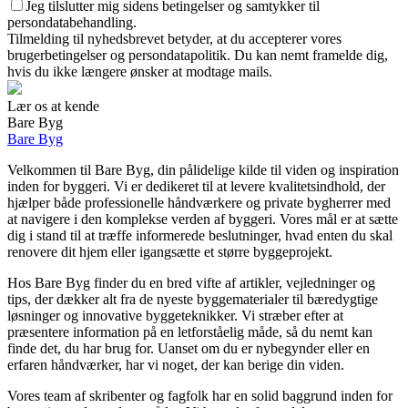
Jeg tilslutter mig sidens betingelser og samtykker til
persondatabehandling.
Tilmelding til nyhedsbrevet betyder, at du accepterer vores
brugerbetingelser og persondatapolitik. Du kan nemt framelde dig,
hvis du ikke længere ønsker at modtage mails.
Lær os at kende
Bare Byg
Bare Byg
Velkommen til Bare Byg, din pålidelige kilde til viden og inspiration
inden for byggeri. Vi er dedikeret til at levere kvalitetsindhold, der
hjælper både professionelle håndværkere og private bygherrer med
at navigere i den komplekse verden af byggeri. Vores mål er at sætte
dig i stand til at træffe informerede beslutninger, hvad enten du skal
renovere dit hjem eller igangsætte et større byggeprojekt.
Hos Bare Byg finder du en bred vifte af artikler, vejledninger og
tips, der dækker alt fra de nyeste byggematerialer til bæredygtige
løsninger og innovative byggeteknikker. Vi stræber efter at
præsentere information på en letforståelig måde, så du nemt kan
finde det, du har brug for. Uanset om du er nybegynder eller en
erfaren håndværker, har vi noget, der kan berige din viden.
Vores team af skribenter og fagfolk har en solid baggrund inden for