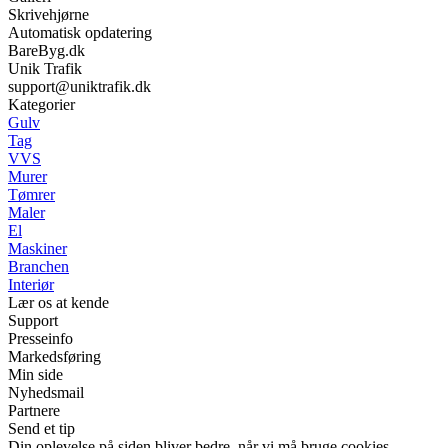
Skrivehjørne
Automatisk opdatering
BareByg.dk
Unik Trafik
support@uniktrafik.dk
Kategorier
Gulv
Tag
VVS
Murer
Tømrer
Maler
El
Maskiner
Branchen
Interiør
Lær os at kende
Support
Presseinfo
Markedsføring
Min side
Nyhedsmail
Partnere
Send et tip
Din oplevelse på siden bliver bedre, når vi må bruge cookies.