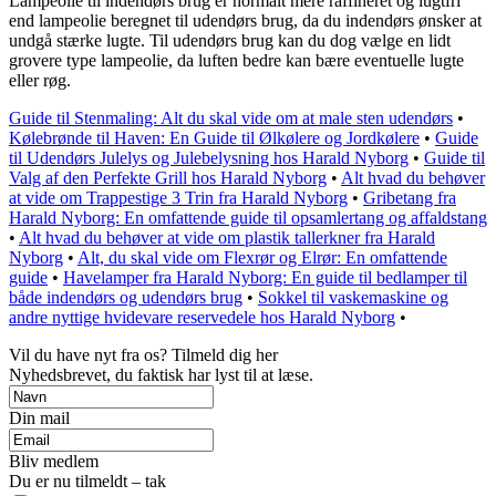
Lampeolie til indendørs brug er normalt mere raffineret og lugtfri
end lampeolie beregnet til udendørs brug, da du indendørs ønsker at
undgå stærke lugte. Til udendørs brug kan du dog vælge en lidt
grovere type lampeolie, da luften bedre kan bære eventuelle lugte
eller røg.
Guide til Stenmaling: Alt du skal vide om at male sten udendørs
•
Kølebrønde til Haven: En Guide til Ølkølere og Jordkølere
•
Guide
til Udendørs Julelys og Julebelysning hos Harald Nyborg
•
Guide til
Valg af den Perfekte Grill hos Harald Nyborg
•
Alt hvad du behøver
at vide om Trappestige 3 Trin fra Harald Nyborg
•
Gribetang fra
Harald Nyborg: En omfattende guide til opsamlertang og affaldstang
•
Alt hvad du behøver at vide om plastik tallerkner fra Harald
Nyborg
•
Alt, du skal vide om Flexrør og Elrør: En omfattende
guide
•
Havelamper fra Harald Nyborg: En guide til bedlamper til
både indendørs og udendørs brug
•
Sokkel til vaskemaskine og
andre nyttige hvidevare reservedele hos Harald Nyborg
•
Vil du have nyt fra os? Tilmeld dig her
Nyhedsbrevet, du faktisk har lyst til at læse.
Din mail
Bliv medlem
Du er nu tilmeldt – tak