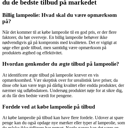
du de bedste tilbud på markedet
Billig lampeolie: Hvad skal du være opmærksom
på?
Når det kommer til at købe lampeolie til en god pris, er der flere
faktorer, du bør overveje. En billig lampeolie behøver ikke
nødvendigvis gå på kompromis med kvaliteten. Det er vigtigt at
søge efter gode tilbud, men samtidig være opmærksom på
produktets ægthed og effektivitet.
Hvordan genkender du ægte tilbud på lampeolie?
At identificere ægte tilbud på lampeolie kræver en vis
opmærksomhed. Vær skeptisk over for urealistisk lave priser, da
disse ofte kan være tegn på dårlig kvalitet eller endda produkter, der
nærmer sig udløbsdatoen. Undersøg produktet nøje for at sikre dig,
at du får den bedste værdi for pengene.
Fordele ved at købe lampeolie på tilbud
At købe lampeolie på tilbud kan have flere fordele. Udover at spare
penge kan du også opdage nye mærker eller typer af lampeolie, som
du måske ikke tidligere har prøvet. Nogle gange kan det være en