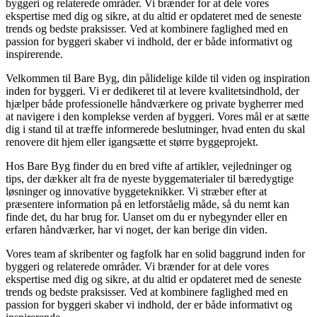
byggeri og relaterede områder. Vi brænder for at dele vores
ekspertise med dig og sikre, at du altid er opdateret med de seneste
trends og bedste praksisser. Ved at kombinere faglighed med en
passion for byggeri skaber vi indhold, der er både informativt og
inspirerende.
Velkommen til Bare Byg, din pålidelige kilde til viden og inspiration
inden for byggeri. Vi er dedikeret til at levere kvalitetsindhold, der
hjælper både professionelle håndværkere og private bygherrer med
at navigere i den komplekse verden af byggeri. Vores mål er at sætte
dig i stand til at træffe informerede beslutninger, hvad enten du skal
renovere dit hjem eller igangsætte et større byggeprojekt.
Hos Bare Byg finder du en bred vifte af artikler, vejledninger og
tips, der dækker alt fra de nyeste byggematerialer til bæredygtige
løsninger og innovative byggeteknikker. Vi stræber efter at
præsentere information på en letforståelig måde, så du nemt kan
finde det, du har brug for. Uanset om du er nybegynder eller en
erfaren håndværker, har vi noget, der kan berige din viden.
Vores team af skribenter og fagfolk har en solid baggrund inden for
byggeri og relaterede områder. Vi brænder for at dele vores
ekspertise med dig og sikre, at du altid er opdateret med de seneste
trends og bedste praksisser. Ved at kombinere faglighed med en
passion for byggeri skaber vi indhold, der er både informativt og