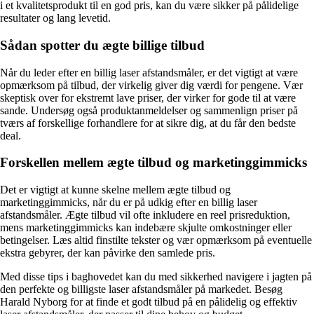
i et kvalitetsprodukt til en god pris, kan du være sikker på pålidelige
resultater og lang levetid.
Sådan spotter du ægte billige tilbud
Når du leder efter en billig laser afstandsmåler, er det vigtigt at være
opmærksom på tilbud, der virkelig giver dig værdi for pengene. Vær
skeptisk over for ekstremt lave priser, der virker for gode til at være
sande. Undersøg også produktanmeldelser og sammenlign priser på
tværs af forskellige forhandlere for at sikre dig, at du får den bedste
deal.
Forskellen mellem ægte tilbud og marketinggimmicks
Det er vigtigt at kunne skelne mellem ægte tilbud og
marketinggimmicks, når du er på udkig efter en billig laser
afstandsmåler. Ægte tilbud vil ofte inkludere en reel prisreduktion,
mens marketinggimmicks kan indebære skjulte omkostninger eller
betingelser. Læs altid finstilte tekster og vær opmærksom på eventuelle
ekstra gebyrer, der kan påvirke den samlede pris.
Med disse tips i baghovedet kan du med sikkerhed navigere i jagten på
den perfekte og billigste laser afstandsmåler på markedet. Besøg
Harald Nyborg for at finde et godt tilbud på en pålidelig og effektiv