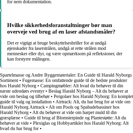
for nem dokumentation.
Hvilke sikkerhedsforanstaltninger bør man
overveje ved brug af en laser afstandsmåler?
Det er vigtigt at bruge beskyttelsesbriller for at undgå
øjenskader fra laserstrålen, undgå at rette strålen mod
mennesker eller dyr, og være opmærksom på refleksioner, der
kan forstyrre målingen.
Spartelmasse og Andre Byggematerialer: En Guide til Harald Nyborgs
Sortiment
•
Fugemasse: En omfattende guide til de bedste produkter
hos Harald Nyborg
•
Campingmøbler: Alt hvad du behøver til din
næste udendørs eventyr
•
Beslag Harald Nyborg – Alt du behøver at
vide om beslag og tilbehør
•
Pergolaer hos Harald Nyborg: En komplet
guide til valg og installation
•
Airtrack: Alt, du har brug for at vide om
Harald Nyborg Airtrack
•
Alt om Pools og Spabadebassiner hos
Harald Nyborg
•
Alt du behøver at vide om harpet muld til din
græsplæne
•
Guide til brug af Blomsterpinde og Plantestøtte: Alt du
behøver at vide
•
Plexiglas og Hobbyartikler hos Harald Nyborg: Alt
hvad du har brug for
•