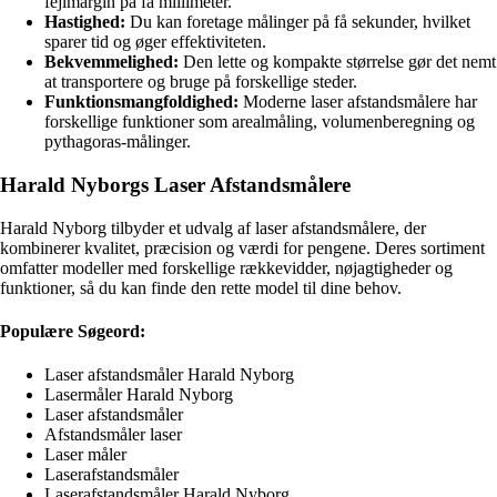
fejlmargin på få millimeter.
Hastighed:
Du kan foretage målinger på få sekunder, hvilket
sparer tid og øger effektiviteten.
Bekvemmelighed:
Den lette og kompakte størrelse gør det nemt
at transportere og bruge på forskellige steder.
Funktionsmangfoldighed:
Moderne laser afstandsmålere har
forskellige funktioner som arealmåling, volumenberegning og
pythagoras-målinger.
Harald Nyborgs Laser Afstandsmålere
Harald Nyborg tilbyder et udvalg af laser afstandsmålere, der
kombinerer kvalitet, præcision og værdi for pengene. Deres sortiment
omfatter modeller med forskellige rækkevidder, nøjagtigheder og
funktioner, så du kan finde den rette model til dine behov.
Populære Søgeord:
Laser afstandsmåler Harald Nyborg
Lasermåler Harald Nyborg
Laser afstandsmåler
Afstandsmåler laser
Laser måler
Laserafstandsmåler
Laserafstandsmåler Harald Nyborg