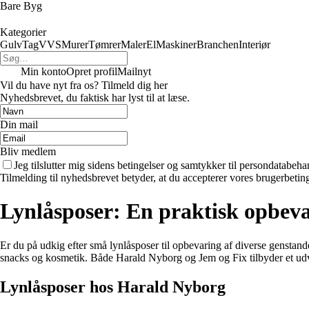
Bare Byg
Kategorier
Gulv
Tag
VVS
Murer
Tømrer
Maler
El
Maskiner
Branchen
Interiør
Min konto
Opret profil
Mailnyt
Vil du have nyt fra os? Tilmeld dig her
Nyhedsbrevet, du faktisk har lyst til at læse.
Din mail
Bliv medlem
Jeg tilslutter mig sidens betingelser og samtykker til persondatabeha
Tilmelding til nyhedsbrevet betyder, at du accepterer vores brugerbeti
Lynlåsposer: En praktisk opbeva
Er du på udkig efter små lynlåsposer til opbevaring af diverse genstande
snacks og kosmetik. Både Harald Nyborg og Jem og Fix tilbyder et ud
Lynlåsposer hos Harald Nyborg