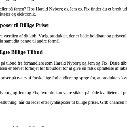
ller på farten? Hos Harald Nyborg og Jem og Fix finder du et bredt udva
ktøjer og elektronik.
oser til Billige Priser
mere værdien af dit køb. Vælg produkter, der er både holdbare og prisven
 du samtidig penge til andre formål.
gte Billige Tilbud
 på tilbud fra forhandlere som Harald Nyborg og Jem og Fix. Disse tilbud
 er blevet forhøjet før tilbuddet for at give en falsk opfattelse af raba
e priser på tværs af forskellige forhandlere og sørge for, at produktets
yborg og Jem og Fix, hvor du kan være sikker på både kvaliteten af pr
eslutning, når du leder efter lynlåsposer til billige priser. Grib chancen