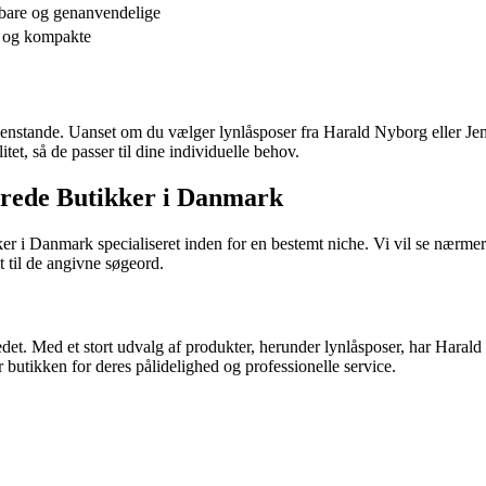
bare og genanvendelige
e og kompakte
 genstande. Uanset om du vælger lynlåsposer fra Harald Nyborg eller Jem
tet, så de passer til dine individuelle behov.
rede Butikker i Danmark
ikker i Danmark specialiseret inden for en bestemt niche. Vi vil se næ
 til de angivne søgeord.
. Med et stort udvalg af produkter, herunder lynlåsposer, har Harald N
butikken for deres pålidelighed og professionelle service.