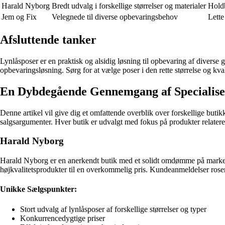
Harald Nyborg
Bredt udvalg i forskellige størrelser og materialer
Hold
Jem og Fix
Velegnede til diverse opbevaringsbehov
Lett
Afsluttende tanker
Lynlåsposer er en praktisk og alsidig løsning til opbevaring af diverse
opbevaringsløsning. Sørg for at vælge poser i den rette størrelse og kvali
En Dybdegående Gennemgang af Specialise
Denne artikel vil give dig et omfattende overblik over forskellige but
salgsargumenter. Hver butik er udvalgt med fokus på produkter relateret
Harald Nyborg
Harald Nyborg er en anerkendt butik med et solidt omdømme på markedet
højkvalitetsprodukter til en overkommelig pris. Kundeanmeldelser roser 
Unikke Sælgspunkter:
Stort udvalg af lynlåsposer af forskellige størrelser og typer
Konkurrencedygtige priser