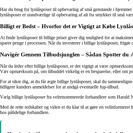
Har du brug for lynlåsposer til opbevaring af små genstande i hjemmet e
lynlåsposer er uundværlige til opbevaring af alt fra smykker til små vær
Billigt er Bedst – Hvorfor det er Vigtigt at Købe Lynlåsp
At finde lynlåsposer til billige priser giver dig mulighed for at maksi
sparer penge i processen. Når du investerer i billige lynlåsposer, frigør
Navigér Gennem Tilbudsjunglen – Sådan Spotter du Æ
Når du leder efter billige lynlåsposer, er det vigtigt at være opmærksom
Vær opmærksom på, om tilbuddet virkelig er en besparelse, eller om prisen
For at sikre dig, at du får ægte billige lynlåsposer, skal du sammenlign
tidligere kunders anmeldelser for at undgå eventuelle fup-tilbud.
Vælg billige lynlåsposer fra velrenommerede forhandlere som Harald N
Med de rette redskaber og viden er du klar til at gøre en velinformeret b
hos pålidelige forhandlere.