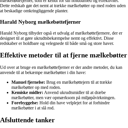
mælkebøttefjerner, som er kendt for sin holdbarhed og effektivitet.
Dette redskab gør det nemt at trække mælkebøtter op med roden uden
at beskadige omkringliggende planter.
Harald Nyborg mælkebøttefjerner
Harald Nyborg tilbyder også et udvalg af mælkebøttefjernere, der er
designet til at gøre ukrudtsbekæmpelse nemt og effektivt. Disse
redskaber er holdbare og velegnede til både små og store haver.
Effektive metoder til at fjerne mælkebøtter
Ud over at bruge en mælkebøttefjerner er der andre metoder, du kan
anvende til at bekæmpe mælkebøtter i din have:
Manuel fjernelse:
Brug en mælkebøttejern til at trække
mælkebøtter op med roden.
Kemiske midler:
Anvend ukrudtsmidler til at dræbe
mælkebøtter, men vær opmærksom på miljøpåvirkningen.
Forebyggelse:
Hold din have velplejet for at forhindre
mælkebøtter i at slå rod.
Afsluttende tanker