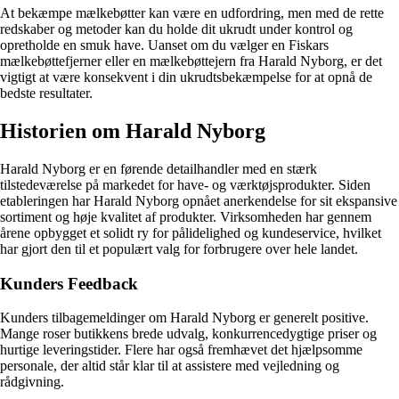
At bekæmpe mælkebøtter kan være en udfordring, men med de rette
redskaber og metoder kan du holde dit ukrudt under kontrol og
opretholde en smuk have. Uanset om du vælger en Fiskars
mælkebøttefjerner eller en mælkebøttejern fra Harald Nyborg, er det
vigtigt at være konsekvent i din ukrudtsbekæmpelse for at opnå de
bedste resultater.
Historien om Harald Nyborg
Harald Nyborg er en førende detailhandler med en stærk
tilstedeværelse på markedet for have- og værktøjsprodukter. Siden
etableringen har Harald Nyborg opnået anerkendelse for sit ekspansive
sortiment og høje kvalitet af produkter. Virksomheden har gennem
årene opbygget et solidt ry for pålidelighed og kundeservice, hvilket
har gjort den til et populært valg for forbrugere over hele landet.
Kunders Feedback
Kunders tilbagemeldinger om Harald Nyborg er generelt positive.
Mange roser butikkens brede udvalg, konkurrencedygtige priser og
hurtige leveringstider. Flere har også fremhævet det hjælpsomme
personale, der altid står klar til at assistere med vejledning og
rådgivning.