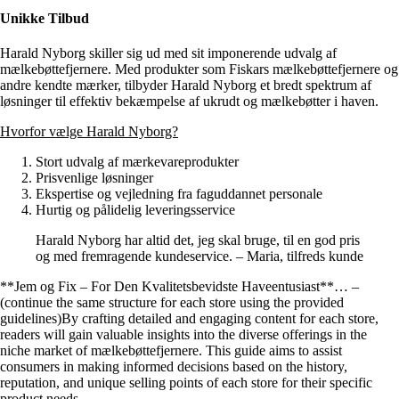
Unikke Tilbud
Harald Nyborg skiller sig ud med sit imponerende udvalg af
mælkebøttefjernere. Med produkter som Fiskars mælkebøttefjernere og
andre kendte mærker, tilbyder Harald Nyborg et bredt spektrum af
løsninger til effektiv bekæmpelse af ukrudt og mælkebøtter i haven.
Hvorfor vælge Harald Nyborg?
Stort udvalg af mærkevareprodukter
Prisvenlige løsninger
Ekspertise og vejledning fra faguddannet personale
Hurtig og pålidelig leveringsservice
Harald Nyborg har altid det, jeg skal bruge, til en god pris
og med fremragende kundeservice. – Maria, tilfreds kunde
**Jem og Fix – For Den Kvalitetsbevidste Haveentusiast**… –
(continue the same structure for each store using the provided
guidelines)By crafting detailed and engaging content for each store,
readers will gain valuable insights into the diverse offerings in the
niche market of mælkebøttefjernere. This guide aims to assist
consumers in making informed decisions based on the history,
reputation, and unique selling points of each store for their specific
product needs.