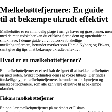
Mælkebøttefjernere: En guide
til at bekæmpe ukrudt effektivt
Mælkebøtter er en almindelig plage i mange haver og græsplæner, men
med de rette redskaber kan du effektivt fjerne dem og opretholde en
smuk have. I denne guide vil vi udforske forskellige
mælkebøttefjernere, herunder mærker som Harald Nyborg og Fiskars,
samt give dig tips til at bekæmpe ukrudtet effektivt.
Hvad er en mælkebøttefjerner?
En mælkebøttefjerner er et redskab designet til at trække mælkebøtter
op med roden, hvilket forhindrer dem i at vokse tilbage. Der findes
forskellige typer mælkebøttefjernere, herunder mælkebøttejern og
mælkebøtteoptagere, som alle kan være effektive til at bekæmpe
ukrudtet.
Fiskars mælkebøttefjerner
En populær mælkebøttefjerner på markedet er Fiskars