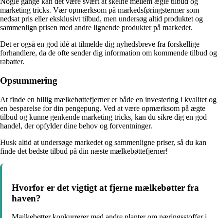
Nogle gange kan det være svært at skelne mellem ægte tilbud og
marketing tricks. Vær opmærksom på markedsføringstermer som
nedsat pris eller eksklusivt tilbud, men undersøg altid produktet og
sammenlign prisen med andre lignende produkter på markedet.
Det er også en god idé at tilmelde dig nyhedsbreve fra forskellige
forhandlere, da de ofte sender dig information om kommende tilbud og
rabatter.
Opsummering
At finde en billig mælkebøttefjerner er både en investering i kvalitet og
en besparelse for din pengepung. Ved at være opmærksom på ægte
tilbud og kunne genkende marketing tricks, kan du sikre dig en god
handel, der opfylder dine behov og forventninger.
Husk altid at undersøge markedet og sammenligne priser, så du kan
finde det bedste tilbud på din næste mælkebøttefjerner!
Hvorfor er det vigtigt at fjerne mælkebøtter fra
haven?
Mælkebøtter konkurrerer med andre planter om næringsstoffer i