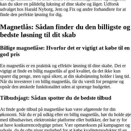
kan du sikre en pålidelig lukning af dine skabe og låger. Udforsk
udvalget hos Harald Nyborg, Jem og Fix og andre forhandlere for at
finde den perfekte løsning for dig.
Magnetlås: Sådan finder du den billigste og
bedste løsning til dit skab
Billige magnetlåse: Hvorfor det er vigtigt at købe til en
god pris
En magnetlås er en praktisk og effektiv løsning til dine skabe. Det er
vigtigt at finde en billig magnetlås af god kvalitet, da det ikke kun
sparer dig penge, men også sikrer, at din skabsløsning holder i lang tid.
Når du investerer i en billig magnetlås, får du værdi for pengene og
opnår den ønskede funktionalitet uden at sprænge budgettet.
Tilbudsjagt: Sådan spotter du de bedste tilbud
At finde gode tilbud på magnetlåse kan være afgørende for din
økonomi. Når du er på udkig efter en billig magnetlås, bør du holde øje
med tilbudsaviser, elektroniske platforme eller butikker, der har ry for
at have konkurrencedygtige priser. Vær opmærksom på kampagner og
udsalg, da de ofte giver mulighed for at købe kvalitetsprodukter til en