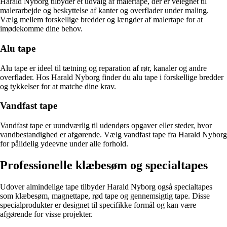
Harald Nyborg tilbyder et udvalg af malertape, der er velegnet til
malerarbejde og beskyttelse af kanter og overflader under maling.
Vælg mellem forskellige bredder og længder af malertape for at
imødekomme dine behov.
Alu tape
Alu tape er ideel til tætning og reparation af rør, kanaler og andre
overflader. Hos Harald Nyborg finder du alu tape i forskellige bredder
og tykkelser for at matche dine krav.
Vandfast tape
Vandfast tape er uundværlig til udendørs opgaver eller steder, hvor
vandbestandighed er afgørende. Vælg vandfast tape fra Harald Nyborg
for pålidelig ydeevne under alle forhold.
Professionelle klæbesøm og specialtapes
Udover almindelige tape tilbyder Harald Nyborg også specialtapes
som klæbesøm, magnettape, rød tape og gennemsigtig tape. Disse
specialprodukter er designet til specifikke formål og kan være
afgørende for visse projekter.