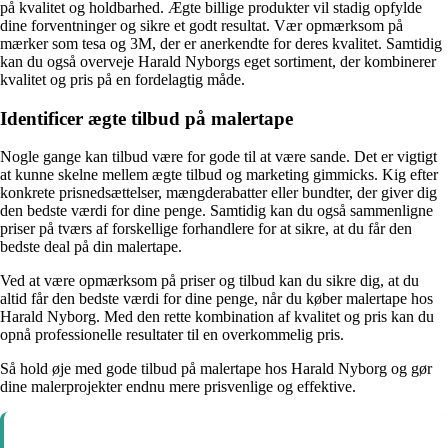
på kvalitet og holdbarhed. Ægte billige produkter vil stadig opfylde
dine forventninger og sikre et godt resultat. Vær opmærksom på
mærker som tesa og 3M, der er anerkendte for deres kvalitet. Samtidig
kan du også overveje Harald Nyborgs eget sortiment, der kombinerer
kvalitet og pris på en fordelagtig måde.
Identificer ægte tilbud på malertape
Nogle gange kan tilbud være for gode til at være sande. Det er vigtigt
at kunne skelne mellem ægte tilbud og marketing gimmicks. Kig efter
konkrete prisnedsættelser, mængderabatter eller bundter, der giver dig
den bedste værdi for dine penge. Samtidig kan du også sammenligne
priser på tværs af forskellige forhandlere for at sikre, at du får den
bedste deal på din malertape.
Ved at være opmærksom på priser og tilbud kan du sikre dig, at du
altid får den bedste værdi for dine penge, når du køber malertape hos
Harald Nyborg. Med den rette kombination af kvalitet og pris kan du
opnå professionelle resultater til en overkommelig pris.
Så hold øje med gode tilbud på malertape hos Harald Nyborg og gør
dine malerprojekter endnu mere prisvenlige og effektive.