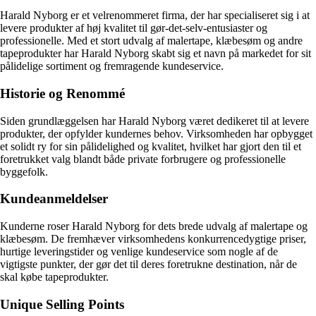
Harald Nyborg er et velrenommeret firma, der har specialiseret sig i at
levere produkter af høj kvalitet til gør-det-selv-entusiaster og
professionelle. Med et stort udvalg af malertape, klæbesøm og andre
tapeprodukter har Harald Nyborg skabt sig et navn på markedet for sit
pålidelige sortiment og fremragende kundeservice.
Historie og Renommé
Siden grundlæggelsen har Harald Nyborg været dedikeret til at levere
produkter, der opfylder kundernes behov. Virksomheden har opbygget
et solidt ry for sin pålidelighed og kvalitet, hvilket har gjort den til et
foretrukket valg blandt både private forbrugere og professionelle
byggefolk.
Kundeanmeldelser
Kunderne roser Harald Nyborg for dets brede udvalg af malertape og
klæbesøm. De fremhæver virksomhedens konkurrencedygtige priser,
hurtige leveringstider og venlige kundeservice som nogle af de
vigtigste punkter, der gør det til deres foretrukne destination, når de
skal købe tapeprodukter.
Unique Selling Points