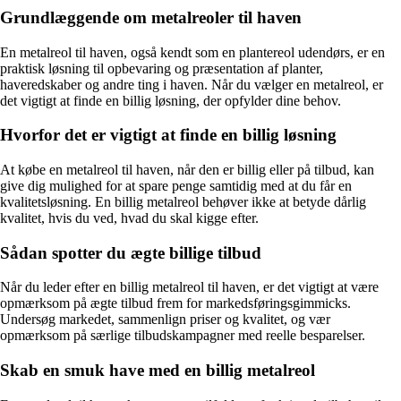
Grundlæggende om metalreoler til haven
En metalreol til haven, også kendt som en plantereol udendørs, er en
praktisk løsning til opbevaring og præsentation af planter,
haveredskaber og andre ting i haven. Når du vælger en metalreol, er
det vigtigt at finde en billig løsning, der opfylder dine behov.
Hvorfor det er vigtigt at finde en billig løsning
At købe en metalreol til haven, når den er billig eller på tilbud, kan
give dig mulighed for at spare penge samtidig med at du får en
kvalitetsløsning. En billig metalreol behøver ikke at betyde dårlig
kvalitet, hvis du ved, hvad du skal kigge efter.
Sådan spotter du ægte billige tilbud
Når du leder efter en billig metalreol til haven, er det vigtigt at være
opmærksom på ægte tilbud frem for markedsføringsgimmicks.
Undersøg markedet, sammenlign priser og kvalitet, og vær
opmærksom på særlige tilbudskampagner med reelle besparelser.
Skab en smuk have med en billig metalreol