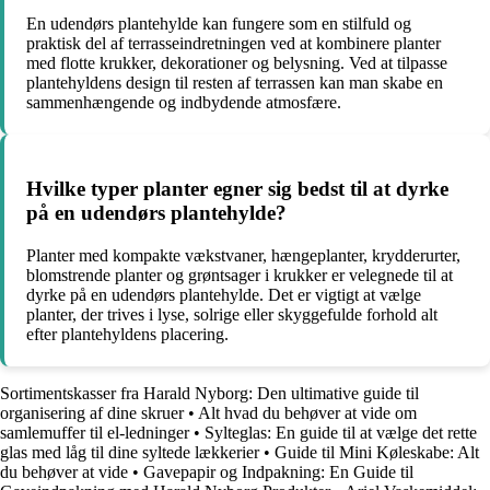
En udendørs plantehylde kan fungere som en stilfuld og
praktisk del af terrasseindretningen ved at kombinere planter
med flotte krukker, dekorationer og belysning. Ved at tilpasse
plantehyldens design til resten af terrassen kan man skabe en
sammenhængende og indbydende atmosfære.
Hvilke typer planter egner sig bedst til at dyrke
på en udendørs plantehylde?
Planter med kompakte vækstvaner, hængeplanter, krydderurter,
blomstrende planter og grøntsager i krukker er velegnede til at
dyrke på en udendørs plantehylde. Det er vigtigt at vælge
planter, der trives i lyse, solrige eller skyggefulde forhold alt
efter plantehyldens placering.
Sortimentskasser fra Harald Nyborg: Den ultimative guide til
organisering af dine skruer
•
Alt hvad du behøver at vide om
samlemuffer til el-ledninger
•
Sylteglas: En guide til at vælge det rette
glas med låg til dine syltede lækkerier
•
Guide til Mini Køleskabe: Alt
du behøver at vide
•
Gavepapir og Indpakning: En Guide til