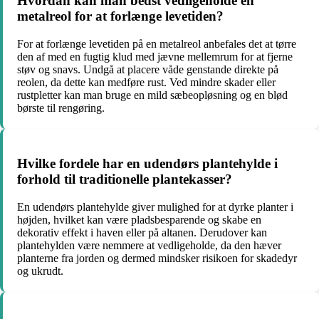
Hvordan kan man bedst vedligeholde en
metalreol for at forlænge levetiden?
For at forlænge levetiden på en metalreol anbefales det at tørre
den af med en fugtig klud med jævne mellemrum for at fjerne
støv og snavs. Undgå at placere våde genstande direkte på
reolen, da dette kan medføre rust. Ved mindre skader eller
rustpletter kan man bruge en mild sæbeopløsning og en blød
børste til rengøring.
Hvilke fordele har en udendørs plantehylde i
forhold til traditionelle plantekasser?
En udendørs plantehylde giver mulighed for at dyrke planter i
højden, hvilket kan være pladsbesparende og skabe en
dekorativ effekt i haven eller på altanen. Derudover kan
plantehylden være nemmere at vedligeholde, da den hæver
planterne fra jorden og dermed mindsker risikoen for skadedyr
og ukrudt.