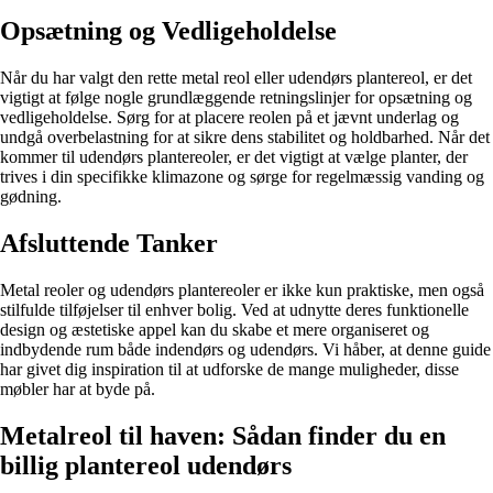
Opsætning og Vedligeholdelse
Når du har valgt den rette metal reol eller udendørs plantereol, er det
vigtigt at følge nogle grundlæggende retningslinjer for opsætning og
vedligeholdelse. Sørg for at placere reolen på et jævnt underlag og
undgå overbelastning for at sikre dens stabilitet og holdbarhed. Når det
kommer til udendørs plantereoler, er det vigtigt at vælge planter, der
trives i din specifikke klimazone og sørge for regelmæssig vanding og
gødning.
Afsluttende Tanker
Metal reoler og udendørs plantereoler er ikke kun praktiske, men også
stilfulde tilføjelser til enhver bolig. Ved at udnytte deres funktionelle
design og æstetiske appel kan du skabe et mere organiseret og
indbydende rum både indendørs og udendørs. Vi håber, at denne guide
har givet dig inspiration til at udforske de mange muligheder, disse
møbler har at byde på.
Metalreol til haven: Sådan finder du en
billig plantereol udendørs