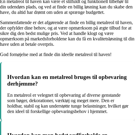
En metalreol til haven kan være et stilfuldt og funktionelt tilbehør til
din udendørs plads, og ved at finde en billig løsning kan du skabe den
have, du altid har drømt om uden at sprænge budgettet.
Sammenfattende er det afgørende at finde en billig metalreol til haven,
der opfylder dine behov, og at være opmærksom på ægte tilbud for at
sikre dig den bedst mulige pris. Ved at handle klogt og være
opmærksom på markedsforholdene kan du få en kvalitetsløsning til din
have uden at betale overpris.
God fornøjelse med at finde din ideelle metalreol til haven!
Hvordan kan en metalreol bruges til opbevaring
derhjemme?
En metalreol er velegnet til opbevaring af diverse genstande
som bøger, dekorationer, værktøj og meget mere. Den er
holdbar, stabil og kan understøtte tunge belastninger, hvilket gør
den ideel til forskellige opbevaringsbehov i hjemmet.