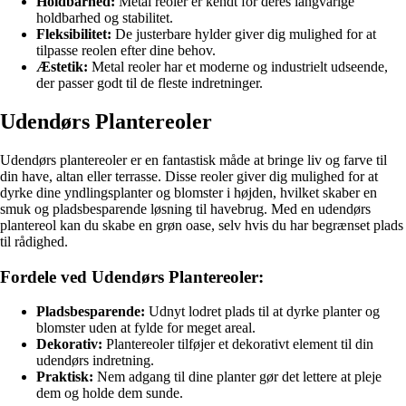
Holdbarhed:
Metal reoler er kendt for deres langvarige
holdbarhed og stabilitet.
Fleksibilitet:
De justerbare hylder giver dig mulighed for at
tilpasse reolen efter dine behov.
Æstetik:
Metal reoler har et moderne og industrielt udseende,
der passer godt til de fleste indretninger.
Udendørs Plantereoler
Udendørs plantereoler er en fantastisk måde at bringe liv og farve til
din have, altan eller terrasse. Disse reoler giver dig mulighed for at
dyrke dine yndlingsplanter og blomster i højden, hvilket skaber en
smuk og pladsbesparende løsning til havebrug. Med en udendørs
plantereol kan du skabe en grøn oase, selv hvis du har begrænset plads
til rådighed.
Fordele ved Udendørs Plantereoler:
Pladsbesparende:
Udnyt lodret plads til at dyrke planter og
blomster uden at fylde for meget areal.
Dekorativ:
Plantereoler tilføjer et dekorativt element til din
udendørs indretning.
Praktisk:
Nem adgang til dine planter gør det lettere at pleje
dem og holde dem sunde.